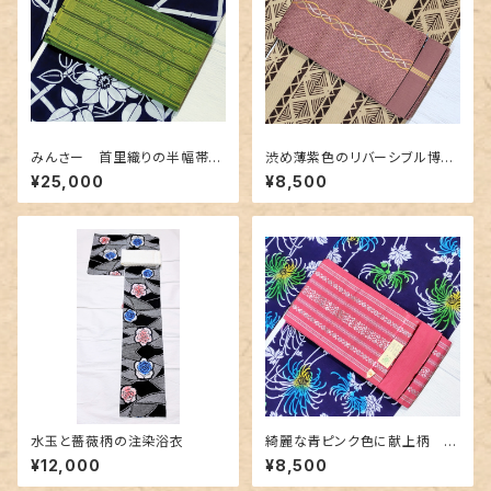
みんさー 首里織りの半幅帯
渋め薄紫色のリバーシブル博多
深緑色
織り半幅帯
¥25,000
¥8,500
水玉と薔薇柄の注染浴衣
綺麗な青ピンク色に献上柄 博
多織の半幅帯
¥12,000
¥8,500