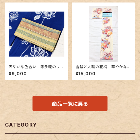
爽やかな色合い 博多織のリバ
雪輪と大輪の花柄 華やかな浴
ーシブル半幅帯
衣
¥9,000
¥15,000
商品一覧に戻る
CATEGORY