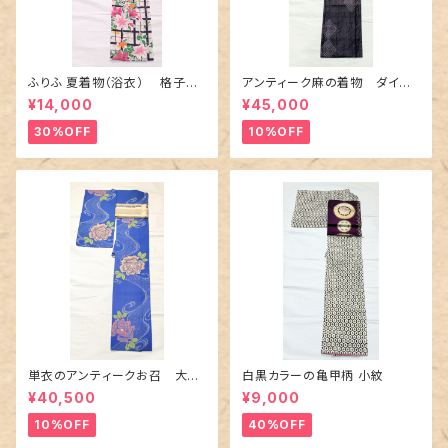
ふりふ 夏着物（浴衣） 格子に
アンティーク麻の着物 ダイヤ
百合や秋草花
に市松柄の上布
¥14,000
¥45,000
30%OFF
10%OFF
単衣のアンティークお召 大輪
白黒カラーの亀甲柄 小紋
の薔薇柄柄
¥40,500
¥9,000
10%OFF
40%OFF