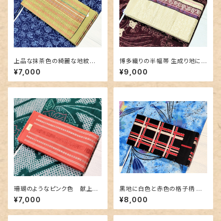
上品な抹茶色の綺麗な地紋
博多織りの半幅帯 生成り地に
博多織り半幅帯
豪華な地紋＆赤紫色
¥7,000
¥9,000
珊瑚のようなピンク色 献上柄
黒地に白色と赤色の格子柄 博
の博多織り半幅帯
多織りの半幅帯
¥7,000
¥8,000