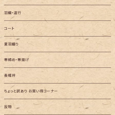
袋帯
羽織・道行
半幅帯
コート
夏羽織り
帯締め・帯揚げ
長襦袢
ちょっと訳あり お買い得コーナー
反物