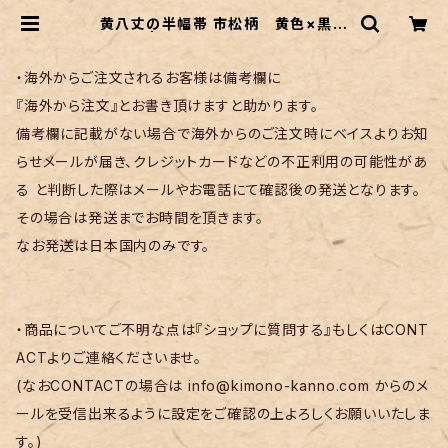
黄八丈の半幅帯 市松柄 黄色×黒色
| リサイクル着物 菅野
・海外からご注文されるお客様は備考欄に
『海外から注文』とお書き頂けますと助かります。
備考欄に記載がない場合で海外からのご注文時にベイスよりお知
らせメールが届き、クレジットカードなどの不正利用の可能性があ
る と判断した際はメールやお電話にて確認後の発送となります。
その場合は発送までお時間を頂きます。
なお発送は日本国内のみです。
・商品についてご不明な点は『ショップに質問する』もしくはCONT
ACTよりご連絡くださいませ。
(なおCONTACTの場合は
info@kimono-kanno.com
からのメ
ールを受信出来るように設定をご確認の上よろしくお願いいたしま
す。)