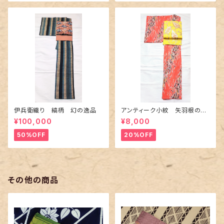
伊兵衛織り 縞柄 幻の逸品
アンティーク小紋 矢羽根の地
紋に短冊柄 裄６６cm
¥100,000
¥8,000
50%OFF
20%OFF
その他の商品