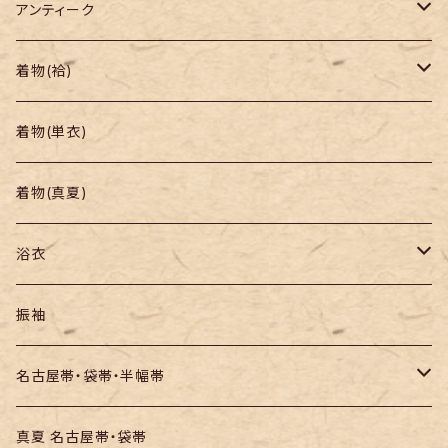
アンティーク
着物
着物(袷)
帯
小紋
着物(単衣)
羽織り・道行
色無地・江戸小紋
着物(真夏)
紬
浴衣
訪問着・付下
セオα・ポリ
振袖
お召し
木綿・綿麻
名古屋帯・袋帯・半幅帯
絞りの浴衣
名古屋帯
真夏 名古屋帯・袋帯