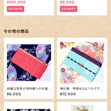
紋に短冊柄 裄６６cm
¥100,000
¥8,000
50%OFF
20%OFF
その他の商品
綺麗な発色の博多織りの半幅
撫松庵 帯締めのようなデザイ
帯 ピンク色
ン半幅帯 水色&紫色
¥6,500
¥13,000