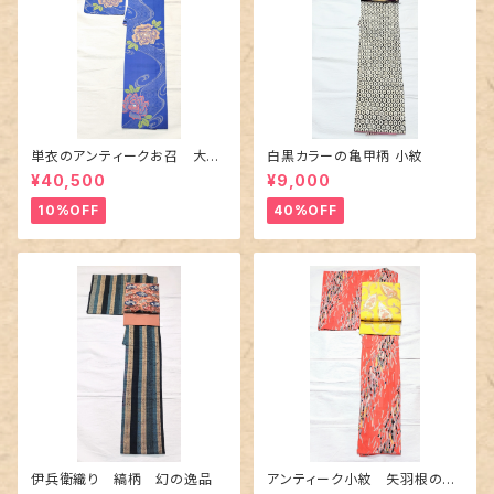
単衣のアンティークお召 大輪
白黒カラーの亀甲柄 小紋
の薔薇柄柄
¥40,500
¥9,000
10%OFF
40%OFF
伊兵衛織り 縞柄 幻の逸品
アンティーク小紋 矢羽根の地