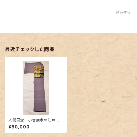
通報する
最近チェックした商品
人間国宝 小宮康孝の江戸小
紋 紫色
¥80,000