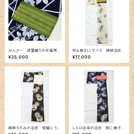
みんさー 首里織りの半幅帯
裄＆身丈LLサイズ 綿麻浴衣
深緑色
クレマチスと麻の葉柄
¥25,000
¥17,000
綿麻ちぢみの浴衣 雪輪にうさ
レトロ注染の浴衣 扇に撫子〜
ぎ柄
カラフルなぼかし～