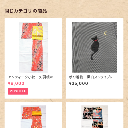
同じカテゴリの商品
アンティーク小紋 矢羽根の地
ポリ着物 黒白ストライプに猫
紋に短冊柄 裄６６cm
の刺繍
¥8,000
¥35,000
20%OFF