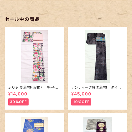
セール中の商品
ふりふ 夏着物（浴衣） 格子に
アンティーク麻の着物 ダイヤ
百合や秋草花
に市松柄の上布
¥14,000
¥45,000
30%OFF
10%OFF