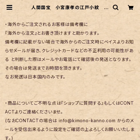
人間国宝 小宮康孝の江戸小紋 紫
色 | リサイクル着物 菅野
・海外からご注文されるお客様は備考欄に
『海外から注文』とお書き頂けますと助かります。
備考欄に記載がない場合で海外からのご注文時にベイスよりお知
らせメールが届き、クレジットカードなどの不正利用の可能性があ
る と判断した際はメールやお電話にて確認後の発送となります。
その場合は発送までお時間を頂きます。
なお発送は日本国内のみです。
・商品についてご不明な点は『ショップに質問する』もしくはCONT
ACTよりご連絡くださいませ。
(なおCONTACTの場合は
info@kimono-kanno.com
からのメ
ールを受信出来るように設定をご確認の上よろしくお願いいたしま
す。)