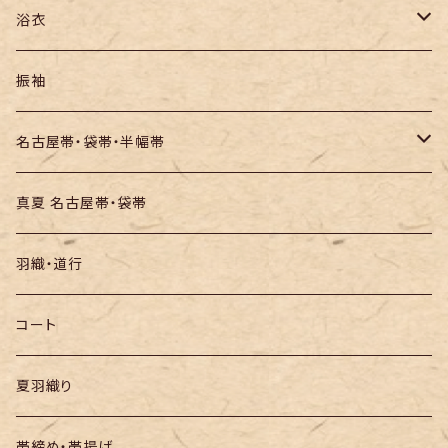
紬
浴衣
訪問着・付下
セオα・ポリ
振袖
お召し
木綿・綿麻
名古屋帯・袋帯・半幅帯
絞りの浴衣
名古屋帯
真夏 名古屋帯・袋帯
袋帯
羽織・道行
半幅帯
コート
夏羽織り
帯締め・帯揚げ