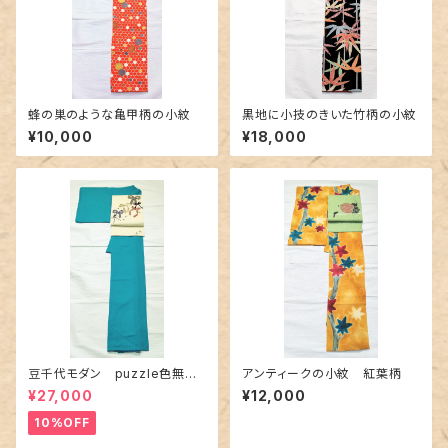
蜂の巣のような亀甲柄の小紋
黒地に小技のきいた竹柄の小紋
¥10,000
¥18,000
豆千代モダン puzzle色無地
アンティークの小紋 紅葉柄
ターコイズ
¥27,000
¥12,000
10%OFF