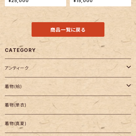
¥25,000
¥15,000
商品一覧に戻る
CATEGORY
アンティーク
着物
着物(袷)
帯
小紋
着物(単衣)
羽織り・道行
色無地・江戸小紋
着物(真夏)