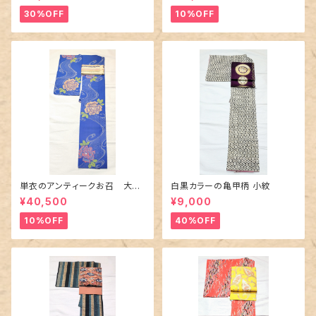
30%OFF
10%OFF
単衣のアンティークお召 大輪
白黒カラーの亀甲柄 小紋
の薔薇柄柄
¥40,500
¥9,000
10%OFF
40%OFF