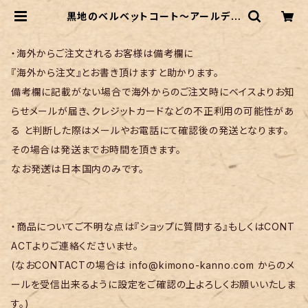
黒地のベルベットコート〜アールデコ
な菱形柄〜 | リサイクル着物 菅野
・海外からご注文されるお客様は備考欄に
『海外から注文』とお書き頂けますと助かります。
備考欄に記載がない場合で海外からのご注文時にベイスよりお知
らせメールが届き、クレジットカードなどの不正利用の可能性があ
る と判断した際はメールやお電話にて確認後の発送となります。
その場合は発送までお時間を頂きます。
なお発送は日本国内のみです。
・商品についてご不明な点は『ショップに質問する』もしくはCONT
ACTよりご連絡くださいませ。
(なおCONTACTの場合は
info@kimono-kanno.com
からのメ
ールを受信出来るように設定をご確認の上よろしくお願いいたしま
す。)