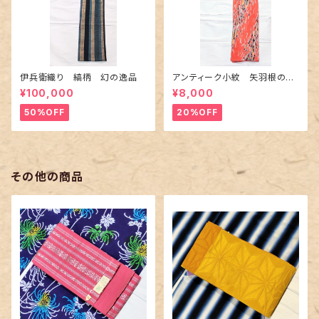
伊兵衛織り 縞柄 幻の逸品
アンティーク小紋 矢羽根の地
紋に短冊柄 裄６６cm
¥100,000
¥8,000
50%OFF
20%OFF
その他の商品