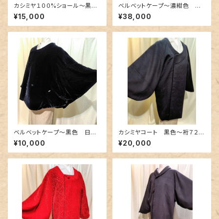
カシミヤ１００%ショール〜黒色
ベルベットケープ〜濃紺色 裾
×深紅色のリバーシブル〜
が上質な幅広レース〜
¥15,000
¥38,000
ベルベットケープ〜黒色 日本
カシミヤコート 黒色〜裄７２c
製〜
m〜
¥10,000
¥20,000