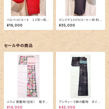
ベルベットコート １３号〜完熟
カシミヤ１００％コート〜裄 約７
苺のような赤色〜
４cm 渋い紫色〜
¥16,000
¥35,000
セール中の商品
ふりふ 夏着物（浴衣） 格子に
アンティーク麻の着物 ダイヤ
百合や秋草花
に市松柄の上布
¥14,000
¥45,000