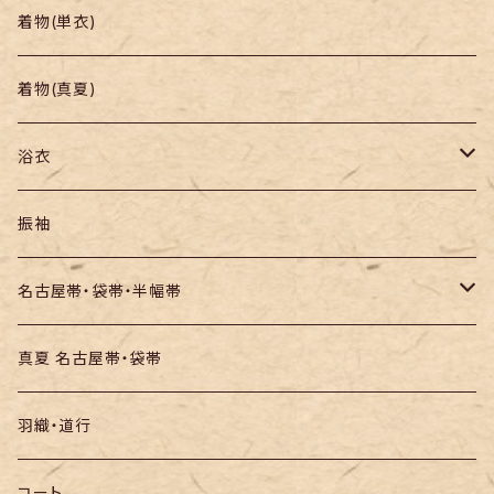
帯
小紋
着物(単衣)
羽織り・道行
色無地・江戸小紋
着物(真夏)
紬
浴衣
訪問着・付下
セオα・ポリ
振袖
お召し
木綿・綿麻
名古屋帯・袋帯・半幅帯
絞りの浴衣
名古屋帯
真夏 名古屋帯・袋帯
袋帯
羽織・道行
半幅帯
コート