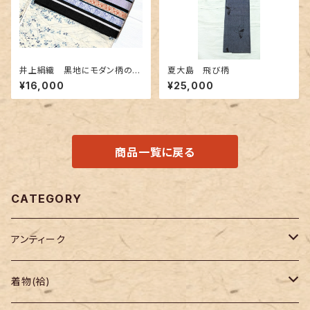
井上絹織 黒地にモダン柄の博
夏大島 飛び柄
多織半幅 リバーシブル
¥16,000
¥25,000
商品一覧に戻る
CATEGORY
アンティーク
着物
着物(袷)