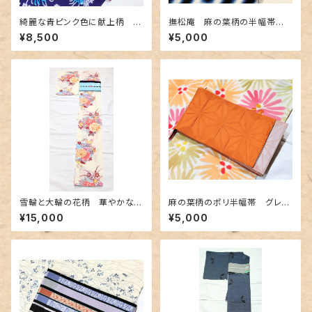
綺麗な青ピンク色に献上柄 博
撫松庵 麻の葉柄の半幅帯
多織の半幅帯
黄色✕金茶色
¥8,500
¥5,000
雪輪と大輪の花柄 華やかな浴
麻の葉柄のポリ半幅帯 グレー
衣
✕オレンジ
¥15,000
¥5,000