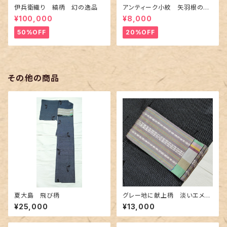
伊兵衛織り 縞柄 幻の逸品
アンティーク小紋 矢羽根の地
紋に短冊柄 裄６６cm
¥100,000
¥8,000
50%OFF
20%OFF
その他の商品
夏大島 飛び柄
グレー地に献上柄 淡いエメラ
ルドグリーン 博多織りリバー
¥25,000
¥13,000
シブル半幅帯