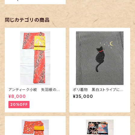
同じカテゴリの商品
アンティーク小紋 矢羽根の地
ポリ着物 黒白ストライプに猫
紋に短冊柄 裄６６cm
の刺繍
¥8,000
¥35,000
20%OFF