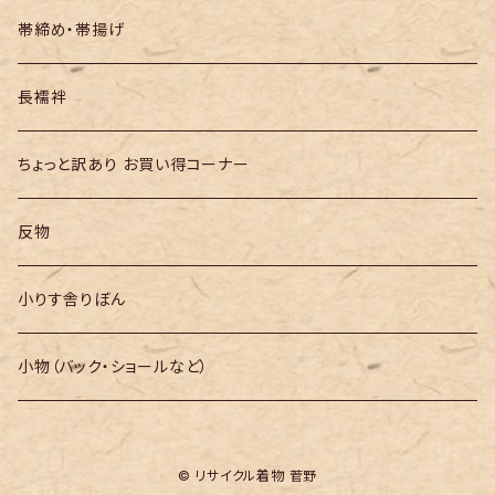
帯締め・帯揚げ
長襦袢
ちょっと訳あり お買い得コーナー
反物
小りす舎りぼん
小物（バック・ショールなど）
© リサイクル着物 菅野