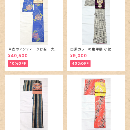
単衣のアンティークお召 大輪
白黒カラーの亀甲柄 小紋
の薔薇柄柄
¥40,500
¥9,000
10%OFF
40%OFF