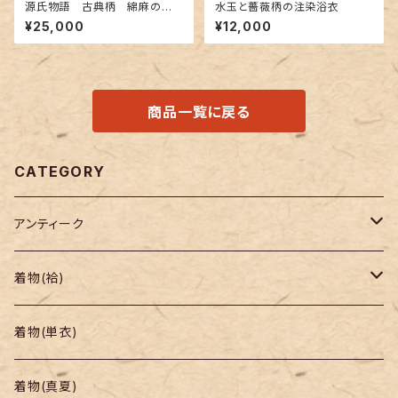
源氏物語 古典柄 綿麻の浴
水玉と薔薇柄の注染浴衣
衣 紅型調
¥25,000
¥12,000
商品一覧に戻る
CATEGORY
アンティーク
着物
着物(袷)
帯
小紋
着物(単衣)
羽織り・道行
色無地・江戸小紋
着物(真夏)