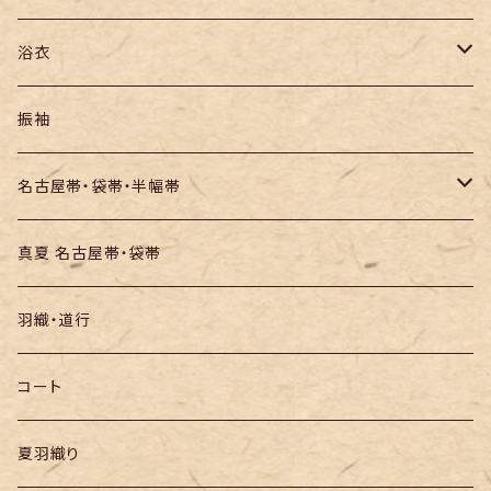
紬
浴衣
訪問着・付下
セオα・ポリ
振袖
お召し
木綿・綿麻
名古屋帯・袋帯・半幅帯
絞りの浴衣
名古屋帯
真夏 名古屋帯・袋帯
袋帯
羽織・道行
半幅帯
コート
夏羽織り