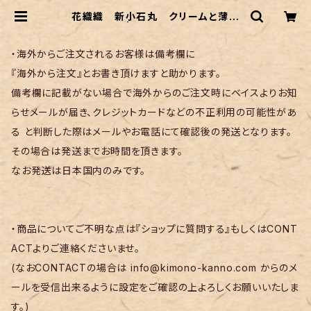
花織織 新小石丸 クリームと薄紫
色の暈し | リサイクル着物 菅野
・海外からご注文されるお客様は備考欄に
『海外から注文』とお書き頂けますと助かります。
備考欄に記載がない場合で海外からのご注文時にベイスよりお知
らせメールが届き、クレジットカードなどの不正利用の可能性があ
る と判断した際はメールやお電話にて確認後の発送となります。
その場合は発送までお時間を頂きます。
なお発送は日本国内のみです。
・商品についてご不明な点は『ショップに質問する』もしくはCONT
ACTよりご連絡くださいませ。
(なおCONTACTの場合は
info@kimono-kanno.com
からのメ
ールを受信出来るように設定をご確認の上よろしくお願いいたしま
す。)