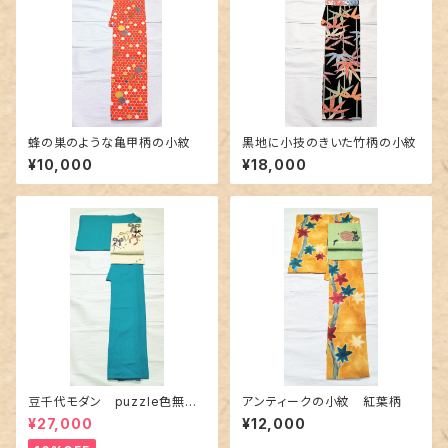
蜂の巣のような亀甲柄の小紋
黒地に小技のきいた竹柄の小紋
¥10,000
¥18,000
豆千代モダン puzzle色無地
アンティークの小紋 紅葉柄
ターコイズ
¥27,000
¥12,000