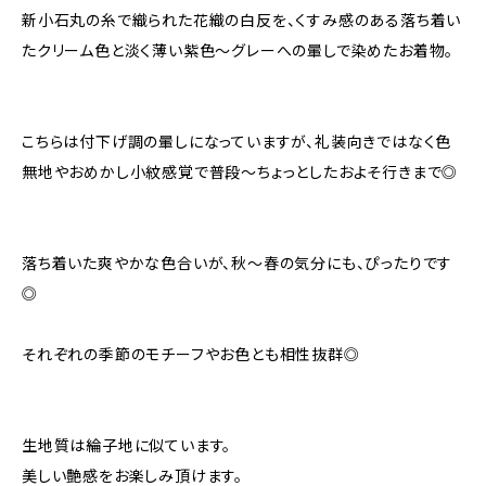
新小石丸の糸で織られた花織の白反を、くすみ感のある落ち着い
たクリーム色と淡く薄い紫色〜グレーへの暈しで染めたお着物。
こちらは付下げ調の暈しになっていますが、礼装向きではなく色
無地やおめかし小紋感覚で普段〜ちょっとしたおよそ行きまで◎
落ち着いた爽やかな色合いが、秋〜春の気分にも、ぴったりです
◎
それぞれの季節のモチーフやお色とも相性抜群◎
生地質は綸子地に似ています。
美しい艶感をお楽しみ頂けます。