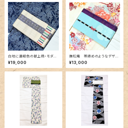
白地に濃紺色の献上柄・モダン
撫松庵 帯締めのようなデザイ
なボーダー 博多織りリバーシ
ン半幅帯 水色&紫色
¥19,000
¥13,000
ブル半幅帯