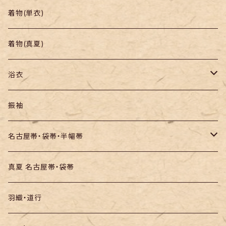
帯
小紋
着物(単衣)
羽織り・道行
色無地・江戸小紋
着物(真夏)
紬
浴衣
訪問着・付下
セオα・ポリ
振袖
お召し
木綿・綿麻
名古屋帯・袋帯・半幅帯
絞りの浴衣
名古屋帯
真夏 名古屋帯・袋帯
袋帯
羽織・道行