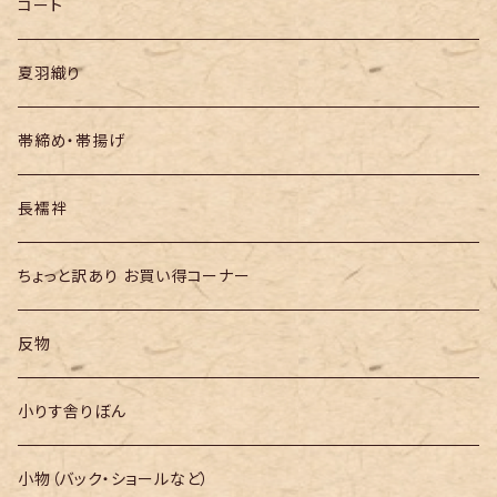
半幅帯
コート
夏羽織り
帯締め・帯揚げ
長襦袢
ちょっと訳あり お買い得コーナー
反物
小りす舎りぼん
小物（バック・ショールなど）