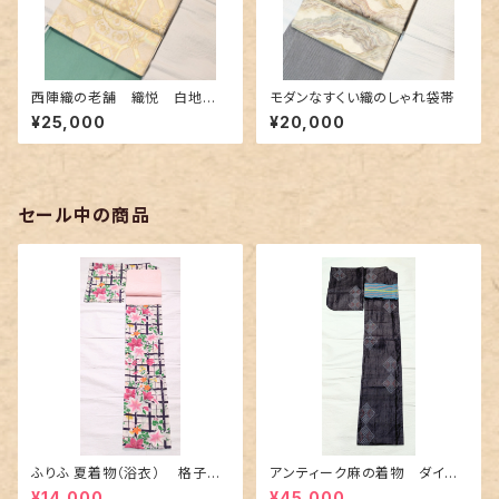
西陣織の老舗 織悦 白地に
モダンなすくい織のしゃれ袋帯
金糸の礼装袋帯
¥25,000
¥20,000
セール中の商品
ふりふ 夏着物（浴衣） 格子に
アンティーク麻の着物 ダイヤ
百合や秋草花
に市松柄の上布
¥14,000
¥45,000