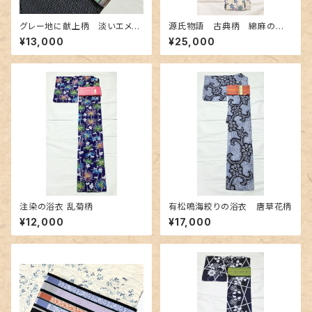
グレー地に献上柄 淡いエメラ
源氏物語 古典柄 綿麻の浴
ルドグリーン 博多織りリバー
衣 紅型調
¥13,000
¥25,000
シブル半幅帯
注染の浴衣 乱菊柄
有松鳴海絞りの浴衣 唐草花柄
¥12,000
¥17,000