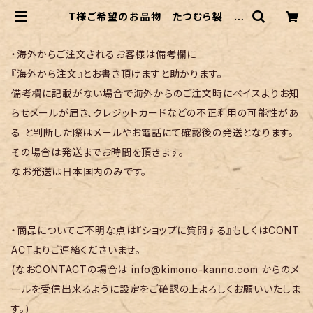
T様ご希望のお品物 たつむら製 洋
花蜀紅文の袋帯 | リサイクル着物 菅
野
・海外からご注文されるお客様は備考欄に
『海外から注文』とお書き頂けますと助かります。
備考欄に記載がない場合で海外からのご注文時にベイスよりお知
らせメールが届き、クレジットカードなどの不正利用の可能性があ
る と判断した際はメールやお電話にて確認後の発送となります。
その場合は発送までお時間を頂きます。
なお発送は日本国内のみです。
・商品についてご不明な点は『ショップに質問する』もしくはCONT
ACTよりご連絡くださいませ。
(なおCONTACTの場合は
info@kimono-kanno.com
からのメ
ールを受信出来るように設定をご確認の上よろしくお願いいたしま
す。)