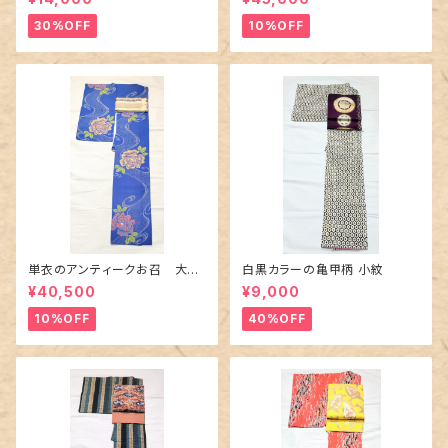
30%OFF
10%OFF
単衣のアンティークお召 大輪
白黒カラーの亀甲柄 小紋
の薔薇柄柄
¥40,500
¥9,000
10%OFF
40%OFF