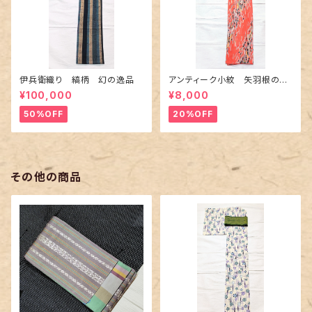
伊兵衛織り 縞柄 幻の逸品
アンティーク小紋 矢羽根の地
紋に短冊柄 裄６６cm
¥100,000
¥8,000
50%OFF
20%OFF
その他の商品