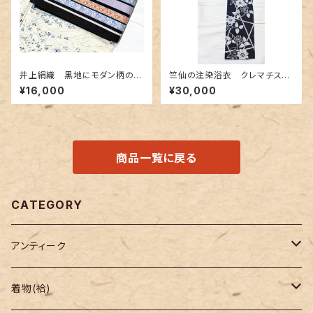
井上絹織 黒地にモダン柄の博
竺仙の注染浴衣 クレマチス
多織半幅 リバーシブル
（鉄線に竹垣）柄
¥16,000
¥30,000
商品一覧に戻る
CATEGORY
アンティーク
着物
着物(袷)