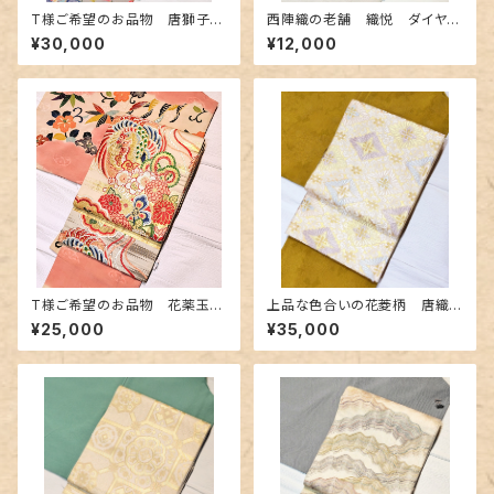
T様ご希望のお品物 唐獅子柄
西陣織の老舗 織悦 ダイヤ柄
のアンティークの袋帯〜緑青色
のしゃれ袋帯
¥30,000
¥12,000
に金糸 紺とシアン色の獅子〜
T様ご希望のお品物 花薬玉と
上品な色合いの花菱柄 唐織
鳳凰柄のアンティーク丸帯
の美しい袋帯
¥25,000
¥35,000