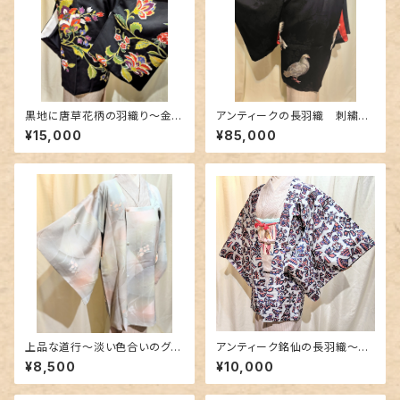
黒地に唐草花柄の羽織り〜金彩
アンティークの長羽織 刺繍〜
と金駒刺繍〜
鳩柄の逸品〜
¥15,000
¥85,000
上品な道行〜淡い色合いのグラ
アンティーク銘仙の長羽織〜絵
デーション〜
本のような柄〜
¥8,500
¥10,000