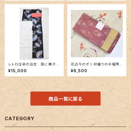
レトロ注染の浴衣 扇に撫子〜
花古今のポリ 紗織りの半幅帯
カラフルなぼかし～
リバーシブル
¥15,000
¥6,500
商品一覧に戻る
CATEGORY