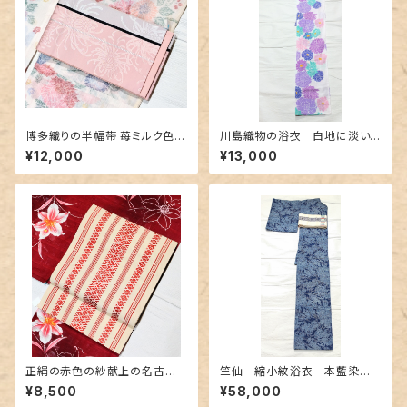
博多織りの半幅帯 苺ミルク色に
川島織物の浴衣 白地に淡い
乱菊地紋
色合いの花柄
¥12,000
¥13,000
正絹の赤色の紗献上の名古屋
竺仙 縮小紋浴衣 本藍染
帯
め〜長板中形の華やか花と扇
¥8,500
¥58,000
柄〜