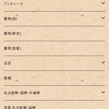
アンティーク
着物
着物(袷)
帯
小紋
着物(単衣)
羽織り・道行
色無地・江戸小紋
着物(真夏)
紬
浴衣
訪問着・付下
セオα・ポリ
振袖
お召し
木綿・綿麻
名古屋帯・袋帯・半幅帯
絞りの浴衣
名古屋帯
真夏 名古屋帯・袋帯