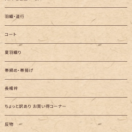
袋帯
羽織・道行
半幅帯
コート
夏羽織り
帯締め・帯揚げ
長襦袢
ちょっと訳あり お買い得コーナー
反物