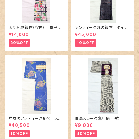
ふりふ 夏着物（浴衣） 格子に
アンティーク麻の着物 ダイヤ
百合や秋草花
に市松柄の上布
¥14,000
¥45,000
30%OFF
10%OFF
単衣のアンティークお召 大輪
白黒カラーの亀甲柄 小紋
の薔薇柄柄
¥40,500
¥9,000
10%OFF
40%OFF