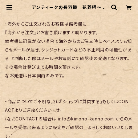
アンティークの長羽織 花菱柄～綺
麗な瑠璃色～ | リサイクル着物 菅野
・海外からご注文されるお客様は備考欄に
『海外から注文』とお書き頂けますと助かります。
備考欄に記載がない場合で海外からのご注文時にベイスよりお知
らせメールが届き、クレジットカードなどの不正利用の可能性があ
る と判断した際はメールやお電話にて確認後の発送となります。
その場合は発送までお時間を頂きます。
なお発送は日本国内のみです。
・商品についてご不明な点は『ショップに質問する』もしくはCONT
ACTよりご連絡くださいませ。
(なおCONTACTの場合は
info@kimono-kanno.com
からのメ
ールを受信出来るように設定をご確認の上よろしくお願いいたしま
す。)