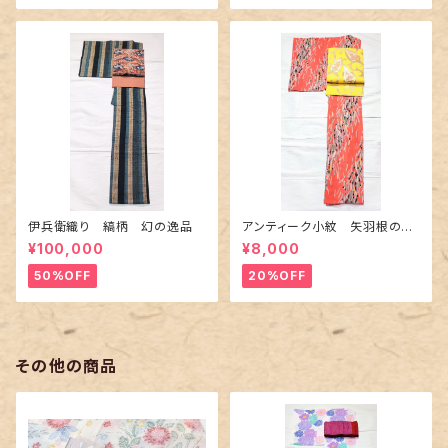
伊兵衛織り 縞柄 幻の逸品
アンティーク小紋 矢羽根の地
紋に短冊柄 裄６６cm
¥100,000
¥8,000
50%OFF
20%OFF
その他の商品