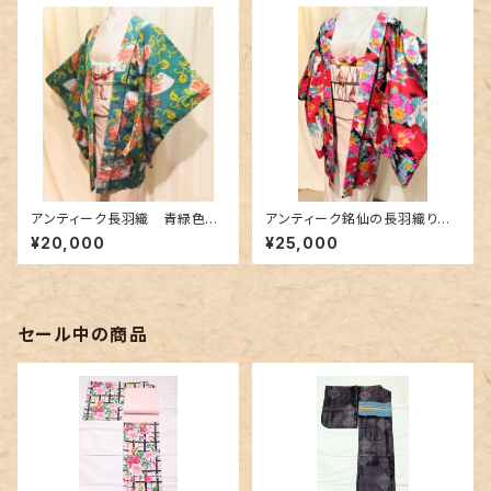
アンティーク長羽織 青緑色に
アンティーク銘仙の長羽織り～
蔦唐草花柄〜銘仙〜
カラフルな花柄に花緑青色の差
¥20,000
¥25,000
し色～
セール中の商品