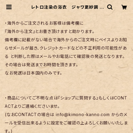
レトロ注染の浴衣 ジャワ更紗調 |
リサイクル着物 菅野
・海外からご注文されるお客様は備考欄に
『海外から注文』とお書き頂けますと助かります。
備考欄に記載がない場合で海外からのご注文時にベイスよりお知
らせメールが届き、クレジットカードなどの不正利用の可能性があ
る と判断した際はメールやお電話にて確認後の発送となります。
その場合は発送までお時間を頂きます。
なお発送は日本国内のみです。
・商品についてご不明な点は『ショップに質問する』もしくはCONT
ACTよりご連絡くださいませ。
(なおCONTACTの場合は
info@kimono-kanno.com
からのメ
ールを受信出来るように設定をご確認の上よろしくお願いいたしま
す。)