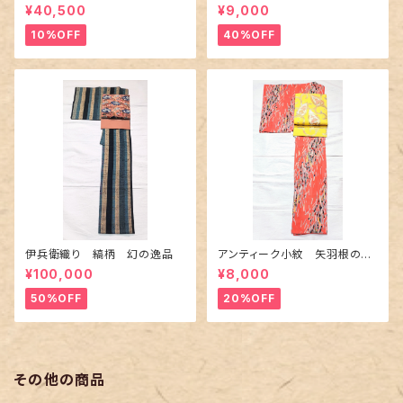
の薔薇柄柄
¥40,500
¥9,000
10%OFF
40%OFF
伊兵衛織り 縞柄 幻の逸品
アンティーク小紋 矢羽根の地
紋に短冊柄 裄６６cm
¥100,000
¥8,000
50%OFF
20%OFF
その他の商品