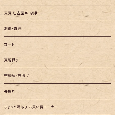
絞りの浴衣
名古屋帯
真夏 名古屋帯・袋帯
袋帯
羽織・道行
半幅帯
コート
夏羽織り
帯締め・帯揚げ
長襦袢
ちょっと訳あり お買い得コーナー