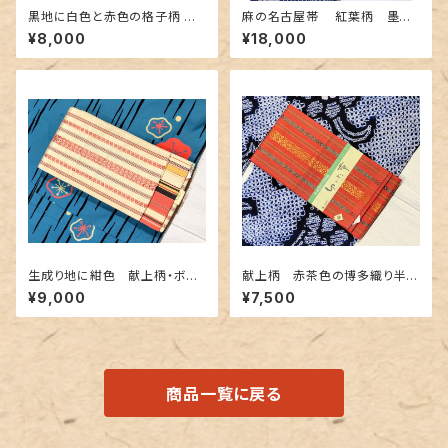
黒地に白色と赤色の格子柄 博
麻の名古屋帯 紅葉柄 墨色
多織りの半幅帯
手描き
¥8,000
¥18,000
生成り地に紺色 献上柄・ボー
献上柄 赤茶色の博多織り半幅
ダー柄のリバーシブル 博多織
帯
¥9,000
¥7,500
り半幅帯
商品一覧に戻る