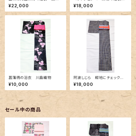
柄✕よろけ縞
シックな紫色
¥22,000
¥18,000
菖蒲柄の浴衣 川島織物
阿波しじら 紺地にチェック
柄〜赤色とクリーム色〜
¥10,000
¥18,000
セール中の商品