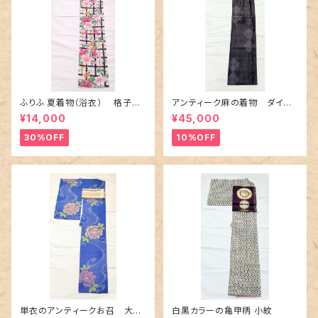
ふりふ 夏着物（浴衣） 格子に
アンティーク麻の着物 ダイヤ
百合や秋草花
に市松柄の上布
¥14,000
¥45,000
30%OFF
10%OFF
単衣のアンティークお召 大輪
白黒カラーの亀甲柄 小紋