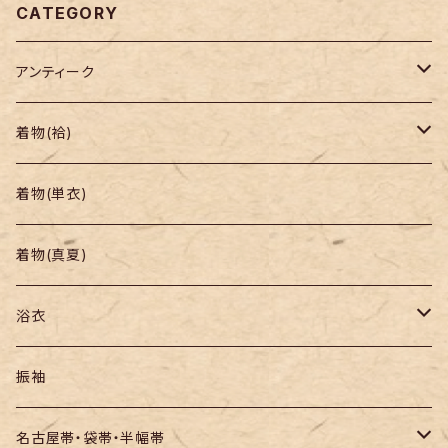
CATEGORY
アンティーク
着物
着物(袷)
帯
小紋
着物(単衣)
羽織り・道行
色無地・江戸小紋
着物(真夏)
紬
浴衣
訪問着・付下
セオα・ポリ
振袖
お召し
木綿・綿麻
名古屋帯・袋帯・半幅帯