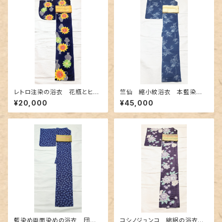
レトロ注染の浴衣 花瓶とヒマ
竺仙 縮小紋浴衣 本藍染
ワリ柄
め〜長板中形の竹柄〜
¥20,000
¥45,000
藍染め両面染めの浴衣 団扇
コシノジュンコ 綿絽の浴衣