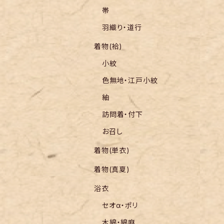
帯
羽織り・道行
着物(袷)
小紋
色無地・江戸小紋
紬
訪問着・付下
お召し
着物(単衣)
着物(真夏)
浴衣
セオα・ポリ
木綿・綿麻