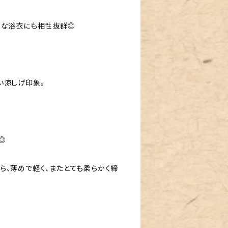
質な浴衣にも相性抜群◎
い涼しげ印象。
◎
ら、薄めで軽く、またとても柔らかく締