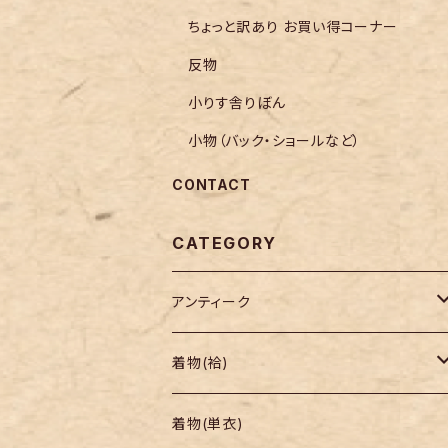
ちょっと訳あり お買い得コーナー
反物
小りす舎りぼん
小物（バック・ショールなど）
CONTACT
CATEGORY
アンティーク
着物
着物(袷)
帯
小紋
着物(単衣)