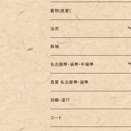
羽織り・道行
色無地・江戸小紋
着物(真夏)
紬
浴衣
訪問着・付下
セオα・ポリ
振袖
お召し
木綿・綿麻
名古屋帯・袋帯・半幅帯
絞りの浴衣
名古屋帯
真夏 名古屋帯・袋帯
袋帯
羽織・道行
半幅帯
コート