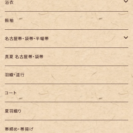
紬
浴衣
訪問着・付下
セオα・ポリ
振袖
お召し
木綿・綿麻
名古屋帯・袋帯・半幅帯
絞りの浴衣
名古屋帯
真夏 名古屋帯・袋帯
袋帯
羽織・道行
半幅帯
コート
夏羽織り
帯締め・帯揚げ