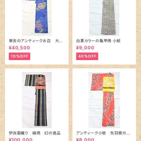
単衣のアンティークお召 大輪
白黒カラーの亀甲柄 小紋
の薔薇柄柄
¥40,500
¥9,000
10%OFF
40%OFF
伊兵衛織り 縞柄 幻の逸品
アンティーク小紋 矢羽根の地
紋に短冊柄 裄６６cm
¥100,000
¥8,000