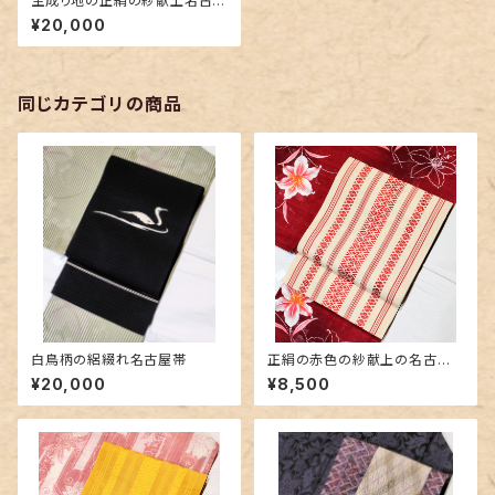
生成り地の正絹の紗献上名古屋
帯
¥20,000
同じカテゴリの商品
白鳥柄の絽綴れ名古屋帯
正絹の赤色の紗献上の名古屋
帯
¥20,000
¥8,500