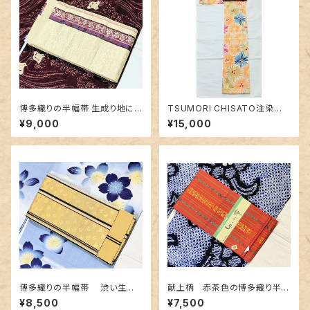
博多織りの半幅帯 生成り地に
TSUMORI CHISATO注染浴
豪華な地紋＆赤紫色
衣 未使用品〜花火のようなお
¥9,000
¥15,000
花柄〜
博多織りの半幅帯 渋い生成り
献上柄 赤茶色の博多織り半幅
地に熱帯魚のような柄
帯
¥8,500
¥7,500