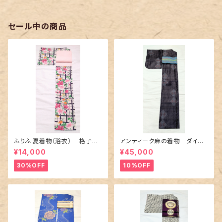
セール中の商品
ふりふ 夏着物（浴衣） 格子に
アンティーク麻の着物 ダイヤ
百合や秋草花
に市松柄の上布
¥14,000
¥45,000
30%OFF
10%OFF