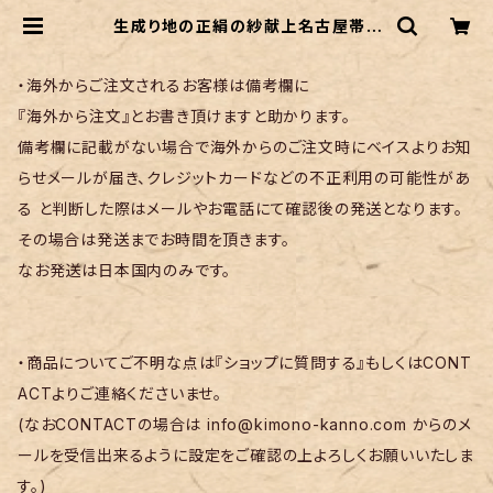
生成り地の正絹の紗献上名古屋帯 |
リサイクル着物 菅野
・海外からご注文されるお客様は備考欄に
『海外から注文』とお書き頂けますと助かります。
備考欄に記載がない場合で海外からのご注文時にベイスよりお知
らせメールが届き、クレジットカードなどの不正利用の可能性があ
る と判断した際はメールやお電話にて確認後の発送となります。
その場合は発送までお時間を頂きます。
なお発送は日本国内のみです。
・商品についてご不明な点は『ショップに質問する』もしくはCONT
ACTよりご連絡くださいませ。
(なおCONTACTの場合は
info@kimono-kanno.com
からのメ
ールを受信出来るように設定をご確認の上よろしくお願いいたしま
す。)