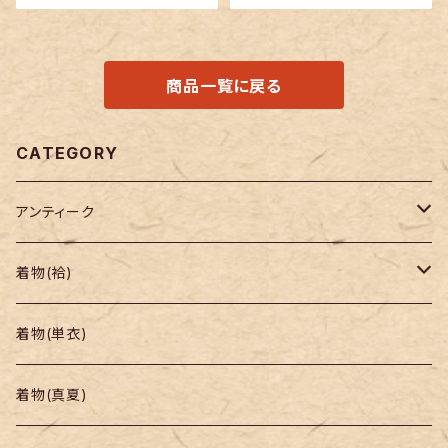
商品一覧に戻る
CATEGORY
アンティーク
着物
着物(袷)
帯
小紋
着物(単衣)
羽織り・道行
色無地・江戸小紋
着物(真夏)