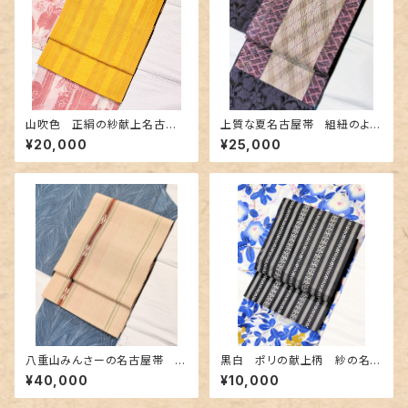
山吹色 正絹の紗献上名古屋
上質な夏名古屋帯 組紐のよう
帯
な織&レース編み
¥20,000
¥25,000
八重山みんさーの名古屋帯 ベ
黒白 ポリの献上柄 紗の名古
ージュ色 極めて近年タイプ
屋帯
¥40,000
¥10,000