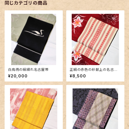
同じカテゴリの商品
白鳥柄の絽綴れ名古屋帯
正絹の赤色の紗献上の名古屋
帯
¥20,000
¥8,500