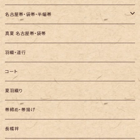
お召し
木綿・綿麻
名古屋帯・袋帯・半幅帯
絞りの浴衣
名古屋帯
真夏 名古屋帯・袋帯
袋帯
羽織・道行
半幅帯
コート
夏羽織り
帯締め・帯揚げ
長襦袢