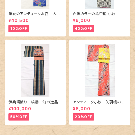
単衣のアンティークお召 大輪
白黒カラーの亀甲柄 小紋
の薔薇柄柄
¥40,500
¥9,000
10%OFF
40%OFF
伊兵衛織り 縞柄 幻の逸品
アンティーク小紋 矢羽根の地
紋に短冊柄 裄６６cm
¥100,000
¥8,000
50%OFF
20%OFF