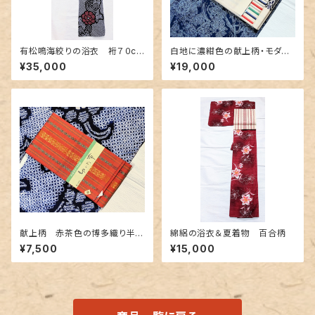
有松鳴海絞りの浴衣 裄７０cm
白地に濃紺色の献上柄・モダン
濃紺地に赤色の牡丹柄
なボーダー 博多織りリバーシ
¥35,000
¥19,000
ブル半幅帯
献上柄 赤茶色の博多織り半幅
綿絽の浴衣＆夏着物 百合柄
帯
¥7,500
¥15,000