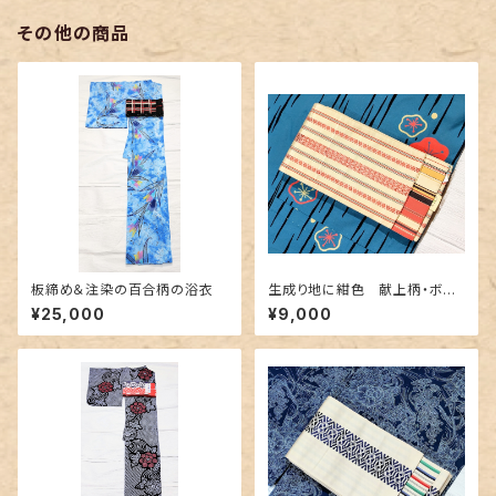
その他の商品
板締め＆注染の百合柄の浴衣
生成り地に紺色 献上柄・ボー
ダー柄のリバーシブル 博多織
¥25,000
¥9,000
り半幅帯