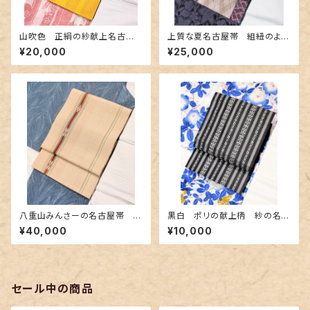
山吹色 正絹の紗献上名古屋
上質な夏名古屋帯 組紐のよう
帯
な織&レース編み
¥20,000
¥25,000
八重山みんさーの名古屋帯 ベ
黒白 ポリの献上柄 紗の名古
ージュ色 極めて近年タイプ
屋帯
¥40,000
¥10,000
セール中の商品