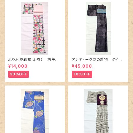
ふりふ 夏着物（浴衣） 格子に
アンティーク麻の着物 ダイヤ
百合や秋草花
に市松柄の上布
¥14,000
¥45,000
30%OFF
10%OFF