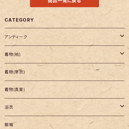
商品一覧に戻る
CATEGORY
アンティーク
着物
着物(袷)
帯
小紋
着物(単衣)
羽織り・道行
色無地・江戸小紋
着物(真夏)
紬
浴衣
訪問着・付下
セオα・ポリ
振袖