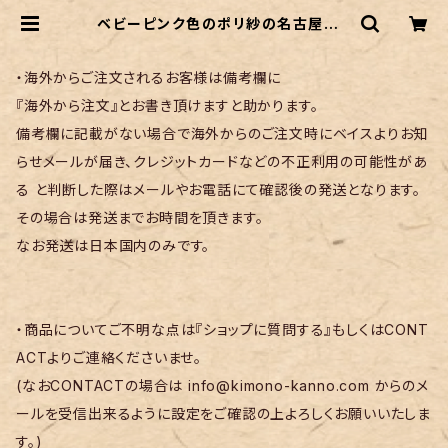
ベビーピンク色のポリ紗の名古屋帯 |
リサイクル着物 菅野
・海外からご注文されるお客様は備考欄に
『海外から注文』とお書き頂けますと助かります。
備考欄に記載がない場合で海外からのご注文時にベイスよりお知
らせメールが届き、クレジットカードなどの不正利用の可能性があ
る と判断した際はメールやお電話にて確認後の発送となります。
その場合は発送までお時間を頂きます。
なお発送は日本国内のみです。
・商品についてご不明な点は『ショップに質問する』もしくはCONT
ACTよりご連絡くださいませ。
(なおCONTACTの場合は
info@kimono-kanno.com
からのメ
ールを受信出来るように設定をご確認の上よろしくお願いいたしま
す。)