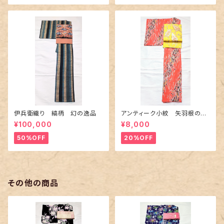
伊兵衛織り 縞柄 幻の逸品
アンティーク小紋 矢羽根の地
紋に短冊柄 裄６６cm
¥100,000
¥8,000
50%OFF
20%OFF
その他の商品