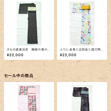
きもの道楽浴衣 蜘蛛の巣の刺
ふりふ 金魚と出目金と提灯柄の
繍紋 Sサイズ
セオα浴衣
¥23,000
¥23,000
セール中の商品