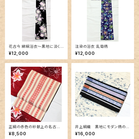
花古今 綿絽浴衣～黒地に淡く
注染の浴衣 乱菊柄
美しく咲く百合～
¥12,000
¥12,000
正絹の赤色の紗献上の名古屋
井上絹織 黒地にモダン柄の博
帯
多織半幅 リバーシブル
¥8,500
¥16,000