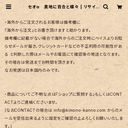
セオα 黒地に百合と蝶々 | リサイク
ル着物 菅野
・海外からご注文されるお客様は備考欄に
『海外から注文』とお書き頂けますと助かります。
備考欄に記載がない場合で海外からのご注文時にベイスよりお知
らせメールが届き、クレジットカードなどの不正利用の可能性があ
る と判断した際はメールやお電話にて確認後の発送となります。
その場合は発送までお時間を頂きます。
なお発送は日本国内のみです。
・商品についてご不明な点は『ショップに質問する』もしくはCONT
ACTよりご連絡くださいませ。
(なおCONTACTの場合は
info@kimono-kanno.com
からのメ
ールを受信出来るように設定をご確認の上よろしくお願いいたしま
す。)