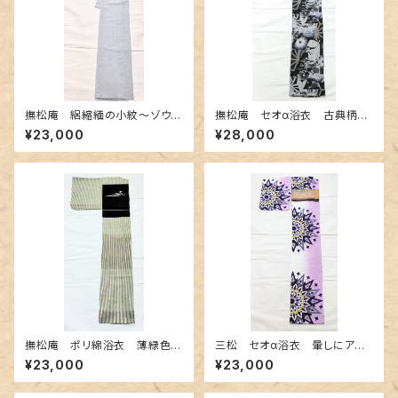
撫松庵 絽縮緬の小紋〜ゾウや
撫松庵 セオα浴衣 古典柄き
孔雀 異国情緒柄〜
りばめ調
¥23,000
¥28,000
撫松庵 ポリ綿浴衣 薄緑色の
三松 セオα浴衣 暈しにアー
濃淡 ～ストライプに百合と萩〜
ルデコ柄
¥23,000
¥23,000