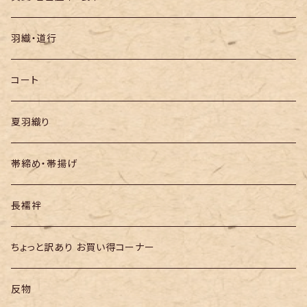
袋帯
羽織・道行
半幅帯
コート
夏羽織り
帯締め・帯揚げ
長襦袢
ちょっと訳あり お買い得コーナー
反物