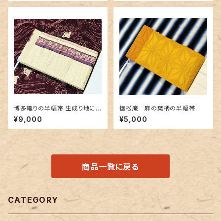
博多織りの半幅帯 生成り地に
撫松庵 麻の葉柄の半幅帯
豪華な地紋＆赤紫色
黄色✕金茶色
¥9,000
¥5,000
商品一覧に戻る
CATEGORY