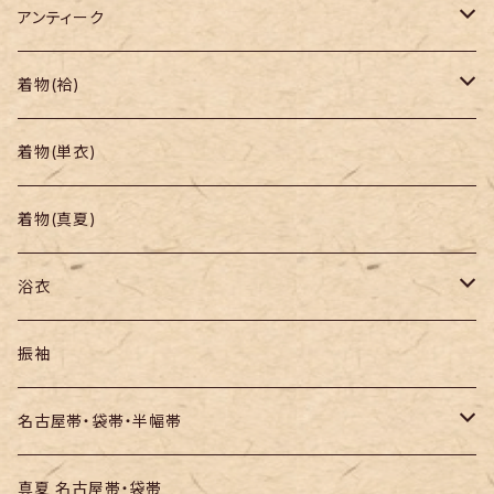
アンティーク
着物
着物(袷)
帯
小紋
着物(単衣)
羽織り・道行
色無地・江戸小紋
着物(真夏)
紬
浴衣
訪問着・付下
セオα・ポリ
振袖
お召し
木綿・綿麻
名古屋帯・袋帯・半幅帯
絞りの浴衣
名古屋帯
真夏 名古屋帯・袋帯