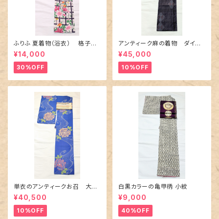
ふりふ 夏着物（浴衣） 格子に
アンティーク麻の着物 ダイヤ
百合や秋草花
に市松柄の上布
¥14,000
¥45,000
30%OFF
10%OFF
単衣のアンティークお召 大輪
白黒カラーの亀甲柄 小紋
の薔薇柄柄
¥40,500
¥9,000
10%OFF
40%OFF