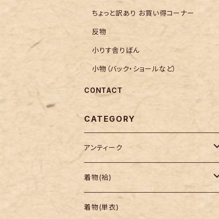
ちょっと訳あり お買い得コーナー
反物
小りす舎りぼん
小物（バック・ショールなど）
CONTACT
CATEGORY
アンティーク
着物
着物(袷)
帯
小紋
着物(単衣)