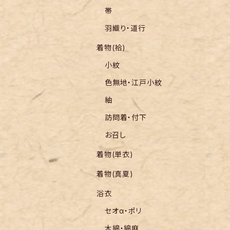
帯
羽織り・道行
着物(袷)
小紋
色無地・江戸小紋
紬
訪問着・付下
お召し
着物(単衣)
着物(真夏)
浴衣
セオα・ポリ
木綿・綿麻