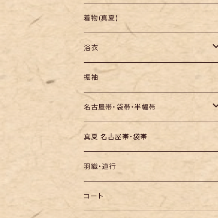
羽織り・道行
色無地・江戸小紋
着物(真夏)
紬
浴衣
訪問着・付下
セオα・ポリ
振袖
お召し
木綿・綿麻
名古屋帯・袋帯・半幅帯
絞りの浴衣
名古屋帯
真夏 名古屋帯・袋帯
袋帯
羽織・道行
半幅帯
コート