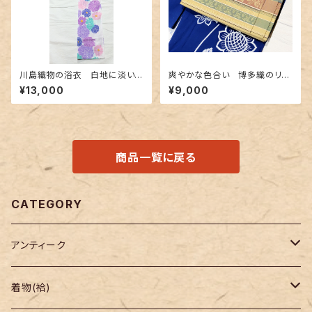
川島織物の浴衣 白地に淡い
爽やかな色合い 博多織のリバ
色合いの花柄
ーシブル半幅帯
¥13,000
¥9,000
商品一覧に戻る
CATEGORY
アンティーク
着物
着物(袷)