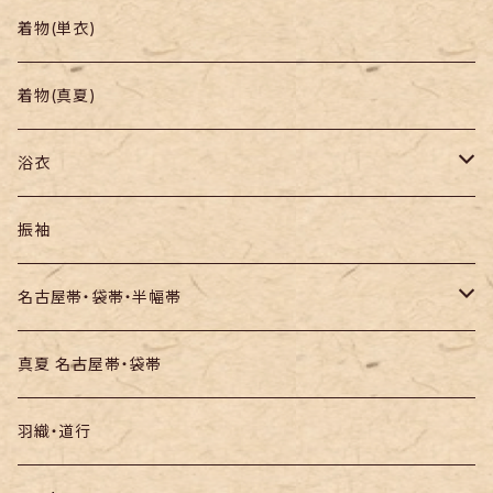
帯
小紋
着物(単衣)
羽織り・道行
色無地・江戸小紋
着物(真夏)
紬
浴衣
訪問着・付下
セオα・ポリ
振袖
お召し
木綿・綿麻
名古屋帯・袋帯・半幅帯
絞りの浴衣
名古屋帯
真夏 名古屋帯・袋帯
袋帯
羽織・道行