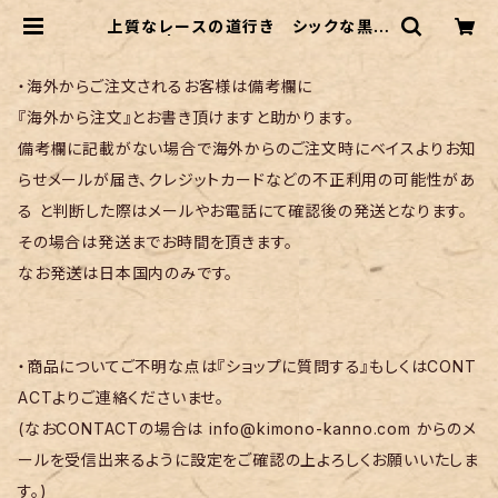
上質なレースの道行き シックな黒地
| リサイクル着物 菅野
・海外からご注文されるお客様は備考欄に
『海外から注文』とお書き頂けますと助かります。
備考欄に記載がない場合で海外からのご注文時にベイスよりお知
らせメールが届き、クレジットカードなどの不正利用の可能性があ
る と判断した際はメールやお電話にて確認後の発送となります。
その場合は発送までお時間を頂きます。
なお発送は日本国内のみです。
・商品についてご不明な点は『ショップに質問する』もしくはCONT
ACTよりご連絡くださいませ。
(なおCONTACTの場合は
info@kimono-kanno.com
からのメ
ールを受信出来るように設定をご確認の上よろしくお願いいたしま
す。)