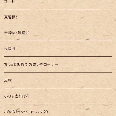
半幅帯
コート
夏羽織り
帯締め・帯揚げ
長襦袢
ちょっと訳あり お買い得コーナー
反物
小りす舎りぼん
小物（バック・ショールなど）