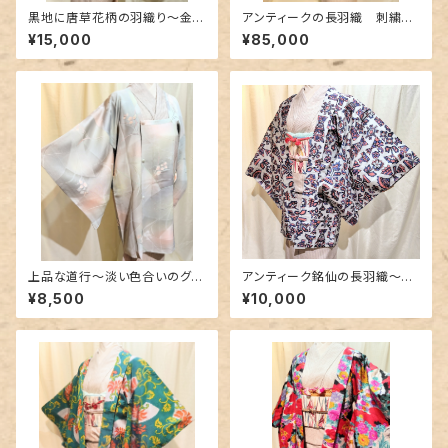
黒地に唐草花柄の羽織り〜金彩
アンティークの長羽織 刺繍〜
と金駒刺繍〜
鳩柄の逸品〜
¥15,000
¥85,000
上品な道行〜淡い色合いのグラ
アンティーク銘仙の長羽織〜絵
デーション〜
本のような柄〜
¥8,500
¥10,000