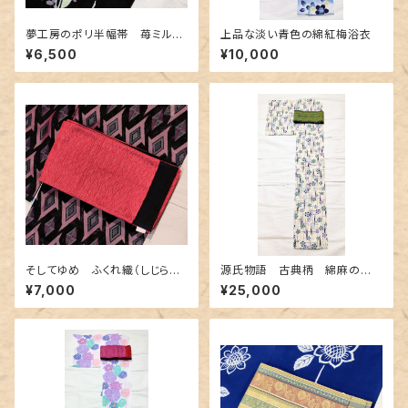
夢工房のポリ半幅帯 苺ミルク
上品な淡い青色の綿紅梅浴衣
色ボーダー柄
¥6,500
¥10,000
そしてゆめ ふくれ織（しじら織）
源氏物語 古典柄 綿麻の浴
のリバーシブル半幅帯
衣 紅型調
¥7,000
¥25,000