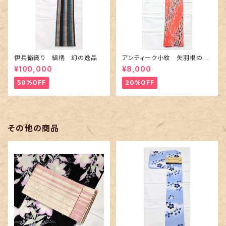
伊兵衛織り 縞柄 幻の逸品
アンティーク小紋 矢羽根の地
紋に短冊柄 裄６６cm
¥100,000
¥8,000
50%OFF
20%OFF
その他の商品