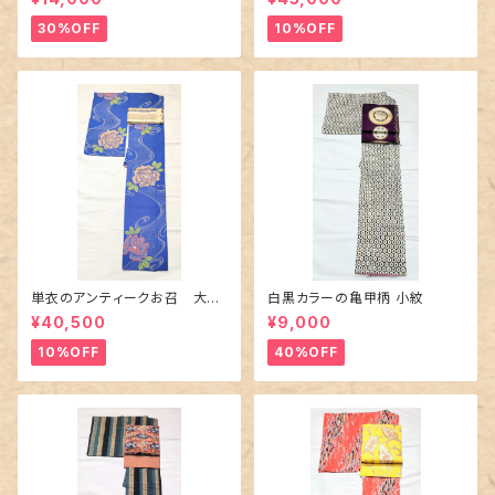
30%OFF
10%OFF
単衣のアンティークお召 大輪
白黒カラーの亀甲柄 小紋
の薔薇柄柄
¥40,500
¥9,000
10%OFF
40%OFF