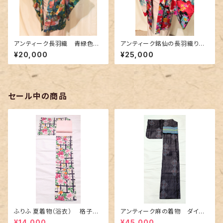
アンティーク長羽織 青緑色に
アンティーク銘仙の長羽織り～
蔦唐草花柄〜銘仙〜
カラフルな花柄に花緑青色の差
¥20,000
¥25,000
し色～
セール中の商品
ふりふ 夏着物（浴衣） 格子に
アンティーク麻の着物 ダイヤ
百合や秋草花
に市松柄の上布
¥14,000
¥45,000