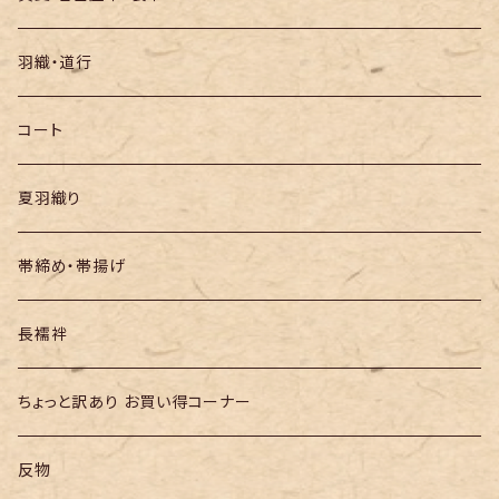
袋帯
羽織・道行
半幅帯
コート
夏羽織り
帯締め・帯揚げ
長襦袢
ちょっと訳あり お買い得コーナー
反物