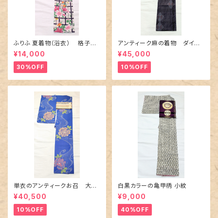
ふりふ 夏着物（浴衣） 格子に
アンティーク麻の着物 ダイヤ
百合や秋草花
に市松柄の上布
¥14,000
¥45,000
30%OFF
10%OFF
単衣のアンティークお召 大輪
白黒カラーの亀甲柄 小紋
の薔薇柄柄
¥40,500
¥9,000
10%OFF
40%OFF