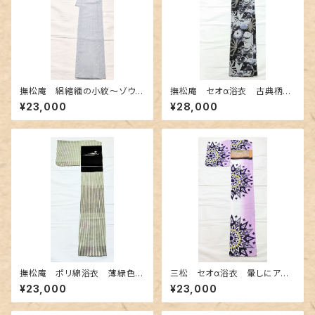
撫松庵 絽縮緬の小紋〜ゾウや
撫松庵 セオα浴衣 古典柄き
孔雀 異国情緒柄〜
りばめ調
¥23,000
¥28,000
撫松庵 ポリ綿浴衣 薄緑色の
三松 セオα浴衣 暈しにアー
濃淡 ～ストライプに百合と萩〜
ルデコ柄
¥23,000
¥23,000