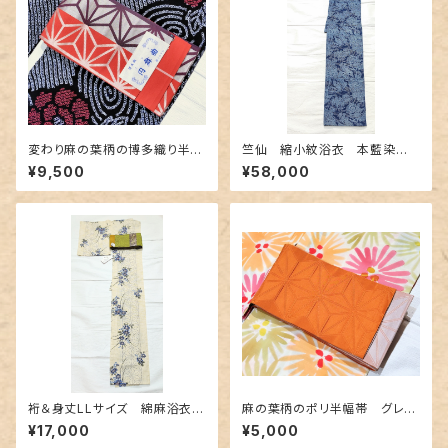
変わり麻の葉柄の博多織り半幅
竺仙 縮小紋浴衣 本藍染
帯 未使用品
め〜長板中形の華やか花と扇
¥9,500
¥58,000
柄〜
裄＆身丈LLサイズ 綿麻浴衣
麻の葉柄のポリ半幅帯 グレー
クレマチスと麻の葉柄
✕オレンジ
¥17,000
¥5,000