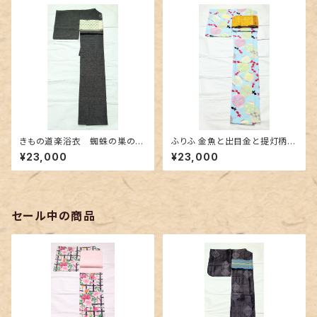
きもの道楽浴衣 蜘蛛の巣の刺
ふりふ 金魚と出目金と提灯柄の
繍紋 Sサイズ
セオα浴衣
¥23,000
¥23,000
セール中の商品