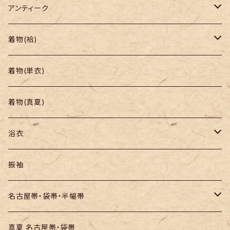
アンティーク
着物
着物(袷)
帯
小紋
着物(単衣)
羽織り・道行
色無地・江戸小紋
着物(真夏)
紬
浴衣
訪問着・付下
セオα・ポリ
振袖
お召し
木綿・綿麻
名古屋帯・袋帯・半幅帯
絞りの浴衣
名古屋帯
真夏 名古屋帯・袋帯