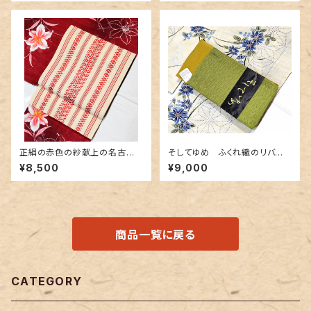
正絹の赤色の紗献上の名古屋
そしてゆめ ふくれ織のリバー
帯
シブル半幅帯 抹茶色×金茶色
¥8,500
¥9,000
商品一覧に戻る
CATEGORY