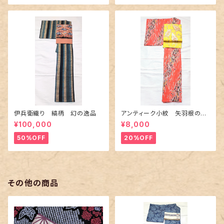
伊兵衛織り 縞柄 幻の逸品
アンティーク小紋 矢羽根の地
紋に短冊柄 裄６６cm
¥100,000
¥8,000
50%OFF
20%OFF
その他の商品