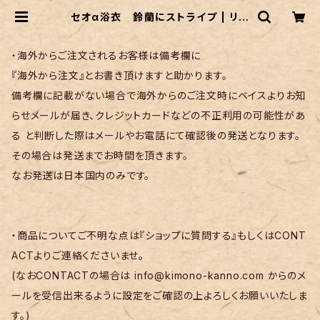
セオα浴衣 鈴蘭にストライプ | リサ
イクル着物 菅野
・海外からご注文されるお客様は備考欄に
『海外から注文』とお書き頂けますと助かります。
備考欄に記載がない場合で海外からのご注文時にベイスよりお知
らせメールが届き、クレジットカードなどの不正利用の可能性があ
る と判断した際はメールやお電話にて確認後の発送となります。
その場合は発送までお時間を頂きます。
なお発送は日本国内のみです。
・商品についてご不明な点は『ショップに質問する』もしくはCONT
ACTよりご連絡くださいませ。
(なおCONTACTの場合は
info@kimono-kanno.com
からのメ
ールを受信出来るように設定をご確認の上よろしくお願いいたしま
す。)