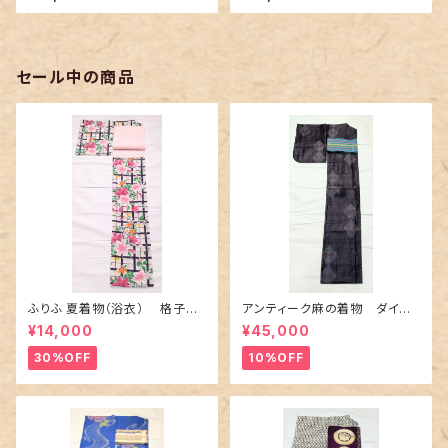
セール中の商品
ふりふ 夏着物（浴衣） 格子に
アンティーク麻の着物 ダイヤ
百合や秋草花
に市松柄の上布
¥14,000
¥45,000
30%OFF
10%OFF