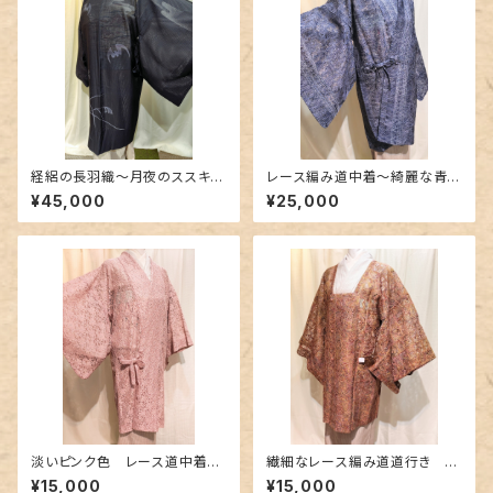
経絽の長羽織〜月夜のススキに
レース編み道中着～綺麗な青紫
蝙蝠〜
色のグラデーション～
¥45,000
¥25,000
淡いピンク色 レース道中着〜
繊細なレース編み道道行き 裄
柔らかなレース〜
７２cm～グラデーション～
¥15,000
¥15,000