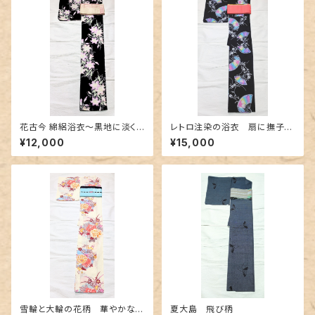
花古今 綿絽浴衣～黒地に淡く
レトロ注染の浴衣 扇に撫子〜
美しく咲く百合～
カラフルなぼかし～
¥12,000
¥15,000
雪輪と大輪の花柄 華やかな浴
夏大島 飛び柄