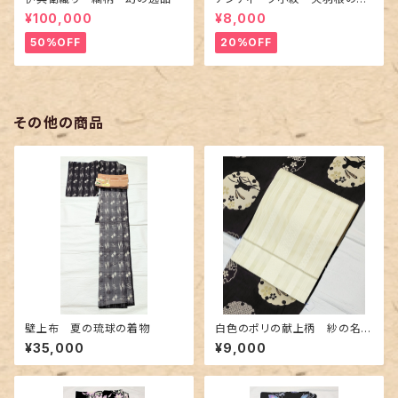
紋に短冊柄 裄６６cm
¥100,000
¥8,000
50%OFF
20%OFF
その他の商品
壁上布 夏の琉球の着物
白色のポリの献上柄 紗の名古
屋帯 長尺
¥35,000
¥9,000