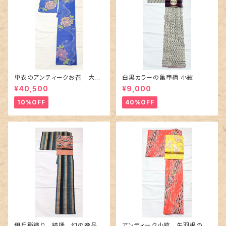
単衣のアンティークお召 大輪
白黒カラーの亀甲柄 小紋
の薔薇柄柄
¥40,500
¥9,000
10%OFF
40%OFF
伊兵衛織り 縞柄 幻の逸品
アンティーク小紋 矢羽根の地