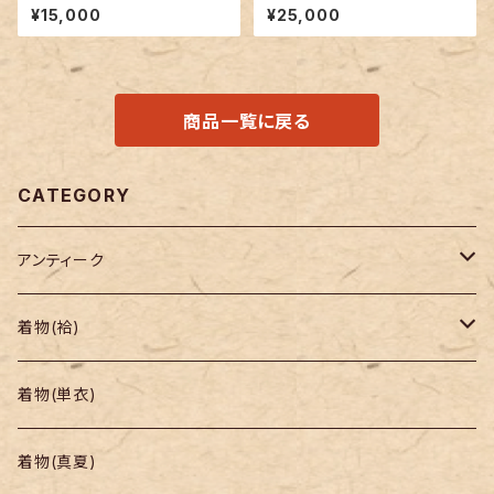
衣
¥15,000
¥25,000
商品一覧に戻る
CATEGORY
アンティーク
着物
着物(袷)
帯
小紋
着物(単衣)
羽織り・道行
色無地・江戸小紋
着物(真夏)