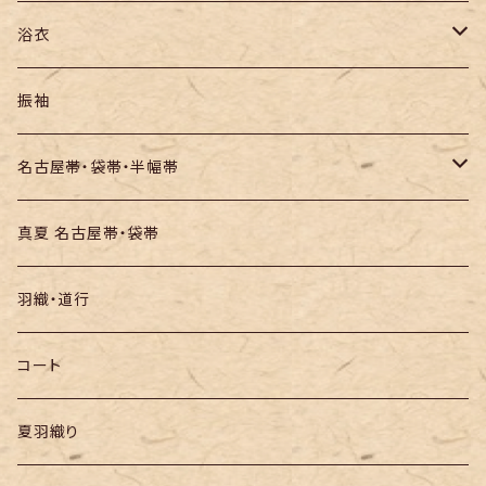
紬
浴衣
訪問着・付下
セオα・ポリ
振袖
お召し
木綿・綿麻
名古屋帯・袋帯・半幅帯
絞りの浴衣
名古屋帯
真夏 名古屋帯・袋帯
袋帯
羽織・道行
半幅帯
コート
夏羽織り