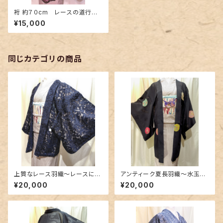
裄 約７０cm レースの道行き
～黒地にピンク色の薔薇～
¥15,000
同じカテゴリの商品
上質なレース羽織〜レースにリ
アンティーク夏長羽織〜水玉
ボン刺繍のような縁取り〜
柄〜
¥20,000
¥20,000