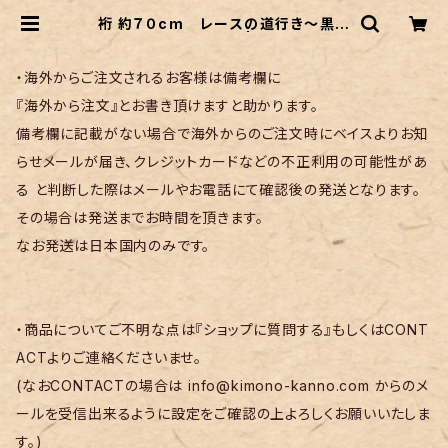
裄 約７０cm レースの道行き～黒地
にピンク色の薔薇～ | リサイクル着
物 菅野
・海外からご注文されるお客様は備考欄に
『海外から注文』とお書き頂けますと助かります。
備考欄に記載がない場合で海外からのご注文時にベイスよりお知
らせメールが届き、クレジットカードなどの不正利用の可能性があ
る と判断した際はメールやお電話にて確認後の発送となります。
その場合は発送までお時間を頂きます。
なお発送は日本国内のみです。
・商品についてご不明な点は『ショップに質問する』もしくはCONT
ACTよりご連絡くださいませ。
(なおCONTACTの場合は
info@kimono-kanno.com
からのメ
ールを受信出来るように設定をご確認の上よろしくお願いいたしま
す。)