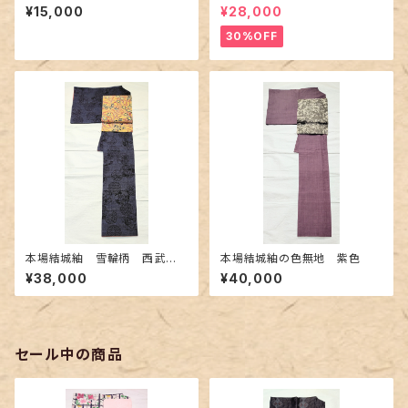
脂色
め〜伝統的工芸士 桑原正信
¥15,000
¥28,000
作〜
30%OFF
本場結城紬 雪輪柄 西武百
本場結城紬の色無地 紫色
貨店誂え
¥38,000
¥40,000
セール中の商品