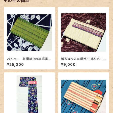
その他の商品
みんさー 首里織りの半幅帯
博多織りの半幅帯 生成り地に
深緑色
豪華な地紋＆赤紫色
¥25,000
¥9,000