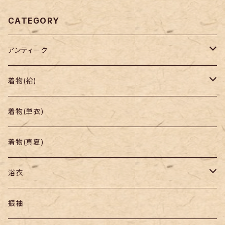
CATEGORY
アンティーク
着物
着物(袷)
帯
小紋
着物(単衣)
羽織り・道行
色無地・江戸小紋
着物(真夏)
紬
浴衣
訪問着・付下
セオα・ポリ
振袖