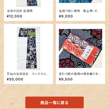
注染の浴衣 乱菊柄
生成り地に紺色 献上柄・ボー
ダー柄のリバーシブル 博多織
¥12,000
¥9,000
り半幅帯
竺仙の注染浴衣 クレマチス
変わり麻の葉柄の博多織り半幅
（鉄線に竹垣）柄
帯 未使用品
¥30,000
¥9,500
商品一覧に戻る