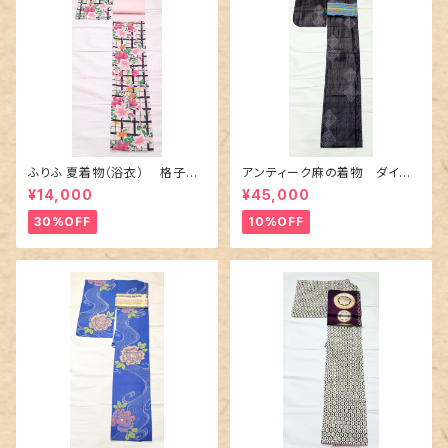
ふりふ 夏着物（浴衣） 格子に
アンティーク麻の着物 ダイヤ
百合や秋草花
に市松柄の上布
¥14,000
¥45,000
30%OFF
10%OFF