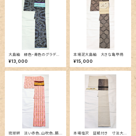
大島紬 緑色・青色のグラデー
本場泥大島紬 大きな亀甲柄
ション
¥13,000
¥15,000
琉球絣 淡い赤色、山吹色、臙
本場塩沢 証紙付き 寸法大き