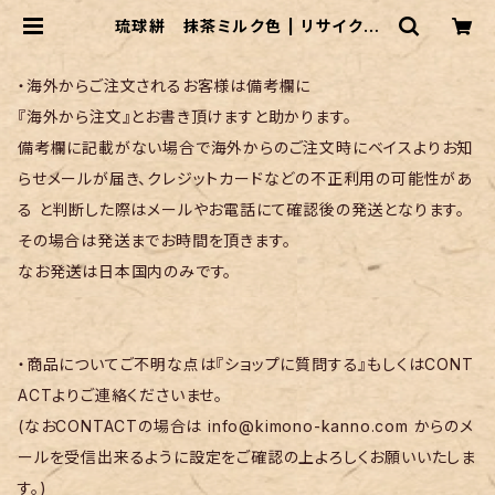
琉球絣 抹茶ミルク色 | リサイクル
着物 菅野
・海外からご注文されるお客様は備考欄に
『海外から注文』とお書き頂けますと助かります。
備考欄に記載がない場合で海外からのご注文時にベイスよりお知
らせメールが届き、クレジットカードなどの不正利用の可能性があ
る と判断した際はメールやお電話にて確認後の発送となります。
その場合は発送までお時間を頂きます。
なお発送は日本国内のみです。
・商品についてご不明な点は『ショップに質問する』もしくはCONT
ACTよりご連絡くださいませ。
(なおCONTACTの場合は
info@kimono-kanno.com
からのメ
ールを受信出来るように設定をご確認の上よろしくお願いいたしま
す。)