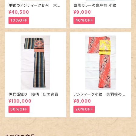
単衣のアンティークお召 大輪
白黒カラーの亀甲柄 小紋
の薔薇柄柄
¥40,500
¥9,000
10%OFF
40%OFF
伊兵衛織り 縞柄 幻の逸品
アンティーク小紋 矢羽根の地
紋に短冊柄 裄６６cm
¥100,000
¥8,000
50%OFF
20%OFF