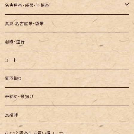
お召し
木綿・綿麻
名古屋帯・袋帯・半幅帯
絞りの浴衣
名古屋帯
真夏 名古屋帯・袋帯
袋帯
羽織・道行
半幅帯
コート
夏羽織り
帯締め・帯揚げ
長襦袢
ちょっと訳あり お買い得コーナー