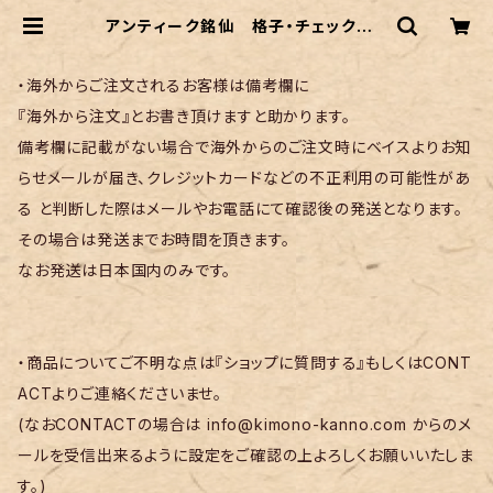
アンティーク銘仙 格子・チェック柄 |
リサイクル着物 菅野
・海外からご注文されるお客様は備考欄に
『海外から注文』とお書き頂けますと助かります。
備考欄に記載がない場合で海外からのご注文時にベイスよりお知
らせメールが届き、クレジットカードなどの不正利用の可能性があ
る と判断した際はメールやお電話にて確認後の発送となります。
その場合は発送までお時間を頂きます。
なお発送は日本国内のみです。
・商品についてご不明な点は『ショップに質問する』もしくはCONT
ACTよりご連絡くださいませ。
(なおCONTACTの場合は
info@kimono-kanno.com
からのメ
ールを受信出来るように設定をご確認の上よろしくお願いいたしま
す。)