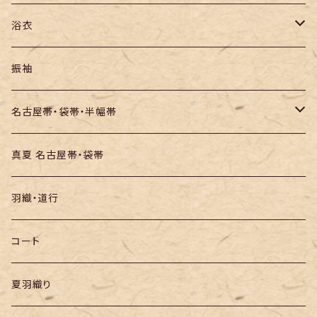
紬
浴衣
訪問着・付下
セオα・ポリ
振袖
お召し
木綿・綿麻
名古屋帯・袋帯・半幅帯
絞りの浴衣
名古屋帯
真夏 名古屋帯・袋帯
袋帯
羽織・道行
半幅帯
コート
夏羽織り