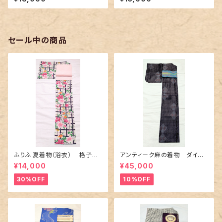
セール中の商品
ふりふ 夏着物（浴衣） 格子に
アンティーク麻の着物 ダイヤ
百合や秋草花
に市松柄の上布
¥14,000
¥45,000
30%OFF
10%OFF