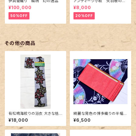
伊兵衛織り 縞柄 幻の逸品
アンティーク小紋 矢羽根の地
紋に短冊柄 裄６６cm
¥100,000
¥8,000
50%OFF
20%OFF
その他の商品
有松鳴海絞りの浴衣 大きな桔
綺麗な発色の博多織りの半幅
梗柄
帯 ピンク色
¥18,000
¥6,500