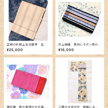
正絹の紗献上名古屋帯 生成り
井上絹織 黒地にモダン柄の博
地にベビーピンク・ブルーグレー
多織半幅 リバーシブル
¥25,000
¥16,000
撫松庵 麻の葉柄のの半幅
三勝の注染浴衣 綿紬にお花