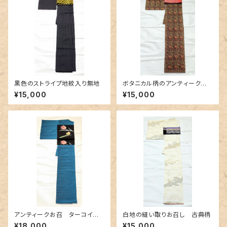
黒色のストライプ地紋入り無地
ボタニカル柄のアンティークお
召
¥15,000
¥15,000
アンティークお召 ターコイズ
白地の縫い取りお召し 古典柄
ブルーに黒ボーダー柄
¥18,000
¥15,000