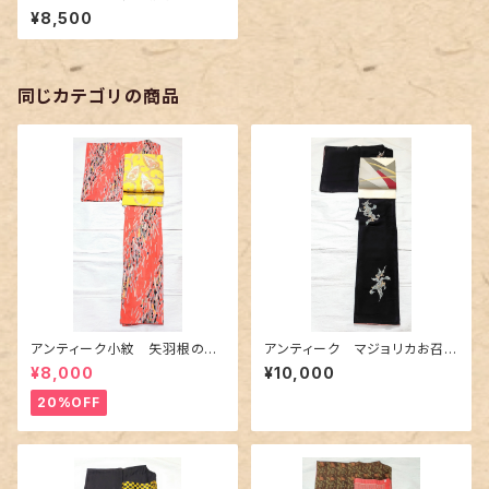
ク柄
¥8,500
同じカテゴリの商品
アンティーク小紋 矢羽根の地
アンティーク マジョリカお召
紋に短冊柄 裄６６cm
美しい花柄
¥8,000
¥10,000
20%OFF