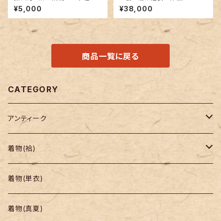
帯 紫色✕赤色
と鈴柄
¥5,000
¥38,000
商品一覧に戻る
CATEGORY
アンティーク
着物
着物(袷)
帯
小紋
着物(単衣)
羽織り・道行
色無地・江戸小紋
着物(真夏)