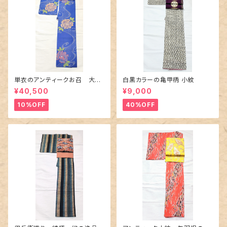
単衣のアンティークお召 大輪
白黒カラーの亀甲柄 小紋
の薔薇柄柄
¥40,500
¥9,000
10%OFF
40%OFF