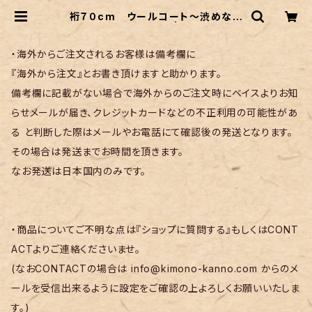
裄７０cm ウールコート〜渋めなグ
ラデーションカラー〜 | リサイクル着
物 菅野
・海外からご注文されるお客様は備考欄に
『海外から注文』とお書き頂けますと助かります。
備考欄に記載がない場合で海外からのご注文時にベイスよりお知
らせメールが届き、クレジットカードなどの不正利用の可能性があ
る と判断した際はメールやお電話にて確認後の発送となります。
その場合は発送までお時間を頂きます。
なお発送は日本国内のみです。
・商品についてご不明な点は『ショップに質問する』もしくはCONT
ACTよりご連絡くださいませ。
(なおCONTACTの場合は
info@kimono-kanno.com
からのメ
ールを受信出来るように設定をご確認の上よろしくお願いいたしま
す。)