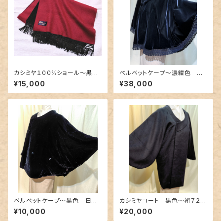
カシミヤ１００%ショール〜黒色
ベルベットケープ〜濃紺色 裾
×深紅色のリバーシブル〜
が上質な幅広レース〜
¥15,000
¥38,000
ベルベットケープ〜黒色 日本
カシミヤコート 黒色〜裄７２c
製〜
m〜
¥10,000
¥20,000