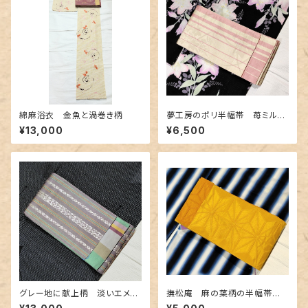
綿麻浴衣 金魚と渦巻き柄
夢工房のポリ半幅帯 苺ミルク
色ボーダー柄
¥13,000
¥6,500
グレー地に献上柄 淡いエメラ
撫松庵 麻の葉柄の半幅帯
ルドグリーン 博多織りリバー
黄色✕金茶色