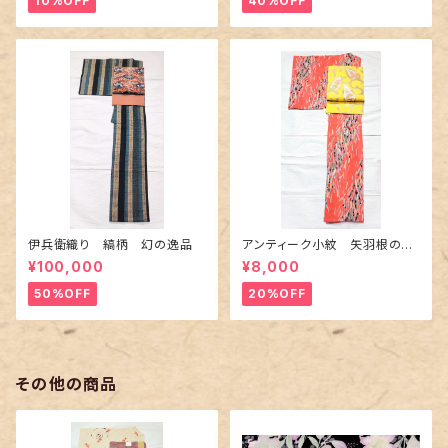
10%OFF
40%OFF
伊兵衛織り 縞柄 幻の逸品
アンティーク小紋 矢羽根の地
紋に短冊柄 裄６６cm
¥100,000
¥8,000
50%OFF
20%OFF
その他の商品