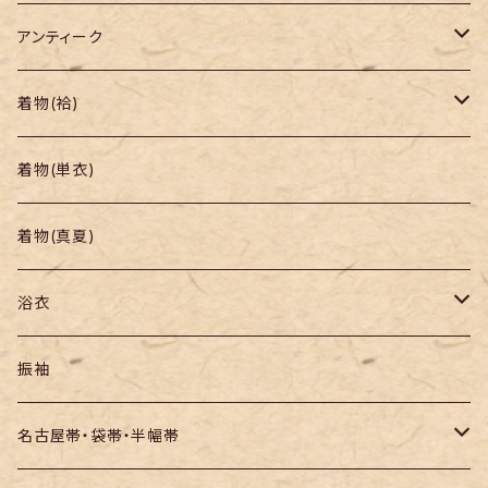
アンティーク
着物
着物(袷)
帯
小紋
着物(単衣)
羽織り・道行
色無地・江戸小紋
着物(真夏)
紬
浴衣
訪問着・付下
セオα・ポリ
振袖
お召し
木綿・綿麻
名古屋帯・袋帯・半幅帯