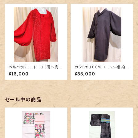
ベルベットコート １３号〜完熟
カシミヤ１００％コート〜裄 約７
苺のような赤色〜
４cm 渋い紫色〜
¥16,000
¥35,000
セール中の商品