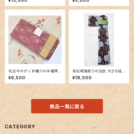
¥13,000
¥5,000
シブル半幅帯
花古今のポリ 紗織りの半幅帯
有松鳴海絞りの浴衣 大きな桔
リバーシブル
梗柄
¥6,500
¥18,000
商品一覧に戻る
CATEGORY