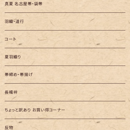
絞りの浴衣
名古屋帯
真夏 名古屋帯・袋帯
袋帯
羽織・道行
半幅帯
コート
夏羽織り
帯締め・帯揚げ
長襦袢
ちょっと訳あり お買い得コーナー
反物