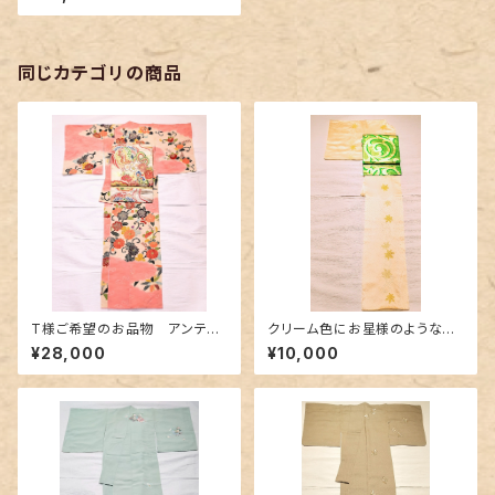
同じカテゴリの商品
T様ご希望のお品物 アンティ
クリーム色にお星様のような絞
ーク訪問着 美しい刺繍
り
¥28,000
¥10,000