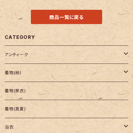
商品一覧に戻る
CATEGORY
アンティーク
着物
着物(袷)
帯
小紋
着物(単衣)
羽織り・道行
色無地・江戸小紋
着物(真夏)
紬
浴衣