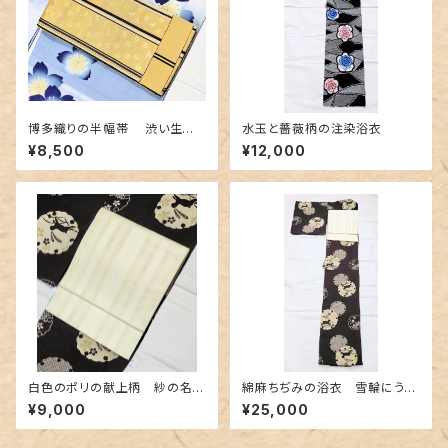
博多織りの半幅帯 渋い生成り
水玉と薔薇柄の注染浴衣
地に熱帯魚のような柄
¥8,500
¥12,000
白色のポリの献上柄 紗の名古
綿麻ちぢみの浴衣 雪輪にうさ
屋帯 長尺
ぎ柄
¥9,000
¥25,000