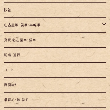
訪問着・付下
セオα・ポリ
振袖
お召し
木綿・綿麻
名古屋帯・袋帯・半幅帯
絞りの浴衣
名古屋帯
真夏 名古屋帯・袋帯
袋帯
羽織・道行
半幅帯
コート
夏羽織り
帯締め・帯揚げ