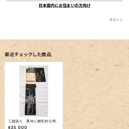
日本国内にお住まいの方向け
通報する
最近チェックした商品
三越誂え 黒地に個性的な柄
の訪問着
¥35,000