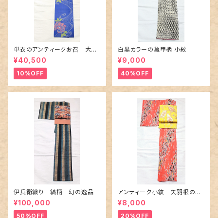
単衣のアンティークお召 大輪
白黒カラーの亀甲柄 小紋
の薔薇柄柄
¥40,500
¥9,000
10%OFF
40%OFF
伊兵衛織り 縞柄 幻の逸品
アンティーク小紋 矢羽根の地
紋に短冊柄 裄６６cm
¥100,000
¥8,000
50%OFF
20%OFF