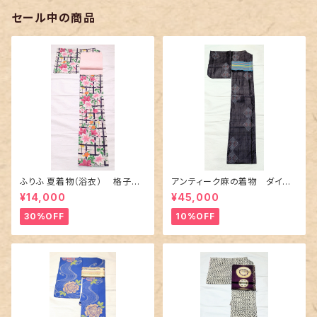
セール中の商品
ふりふ 夏着物（浴衣） 格子に
アンティーク麻の着物 ダイヤ
百合や秋草花
に市松柄の上布
¥14,000
¥45,000
30%OFF
10%OFF