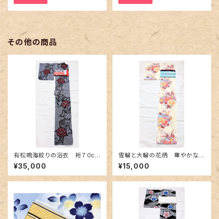
その他の商品
有松鳴海絞りの浴衣 裄７０cm
雪輪と大輪の花柄 華やかな浴
濃紺地に赤色の牡丹柄
衣
¥35,000
¥15,000