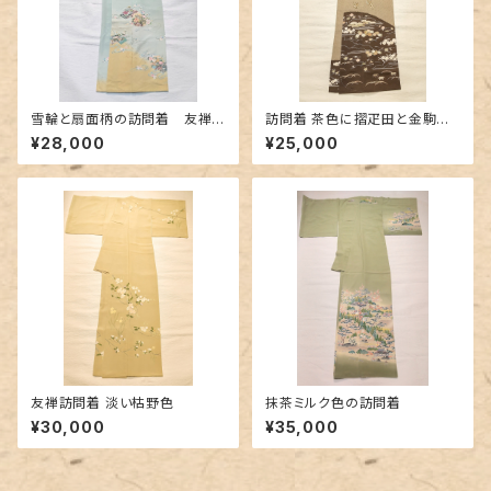
雪輪と扇面柄の訪問着 友禅
訪問着 茶色に摺疋田と金駒刺
に金駒刺繍
繍
¥28,000
¥25,000
友禅訪問着 淡い枯野色
抹茶ミルク色の訪問着
¥30,000
¥35,000