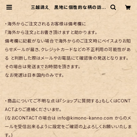
三越誂え 黒地に個性的な柄の訪問
着 | リサイクル着物 菅野
・海外からご注文されるお客様は備考欄に
『海外から注文』とお書き頂けますと助かります。
備考欄に記載がない場合で海外からのご注文時にベイスよりお知
らせメールが届き、クレジットカードなどの不正利用の可能性があ
る と判断した際はメールやお電話にて確認後の発送となります。
その場合は発送までお時間を頂きます。
なお発送は日本国内のみです。
・商品についてご不明な点は『ショップに質問する』もしくはCONT
ACTよりご連絡くださいませ。
(なおCONTACTの場合は
info@kimono-kanno.com
からのメ
ールを受信出来るように設定をご確認の上よろしくお願いいたしま
す。)