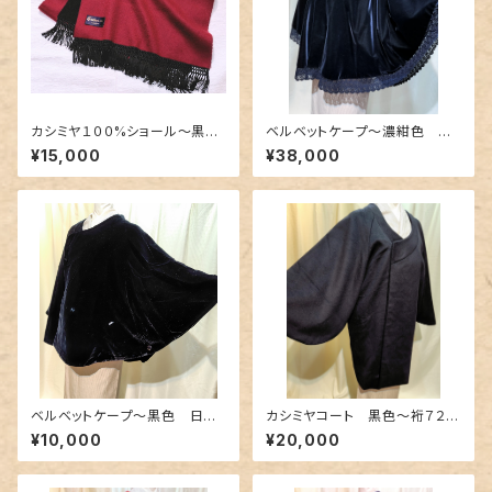
カシミヤ１００%ショール〜黒色
ベルベットケープ〜濃紺色 裾
×深紅色のリバーシブル〜
が上質な幅広レース〜
¥15,000
¥38,000
ベルベットケープ〜黒色 日本
カシミヤコート 黒色〜裄７２c
製〜
m〜
¥10,000
¥20,000