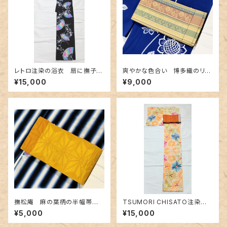
レトロ注染の浴衣 扇に撫子〜
爽やかな色合い 博多織のリバ
カラフルなぼかし～
ーシブル半幅帯
¥15,000
¥9,000
撫松庵 麻の葉柄の半幅帯
TSUMORI CHISATO注染浴
黄色✕金茶色
衣 未使用品〜花火のようなお
¥5,000
¥15,000
花柄〜