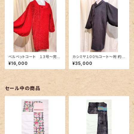
ベルベットコート １３号〜完熟
カシミヤ１００％コート〜裄 約７
苺のような赤色〜
４cm 渋い紫色〜
¥16,000
¥35,000
セール中の商品