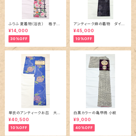
ふりふ 夏着物（浴衣） 格子に
アンティーク麻の着物 ダイヤ
百合や秋草花
に市松柄の上布
¥14,000
¥45,000
30%OFF
10%OFF
単衣のアンティークお召 大輪
白黒カラーの亀甲柄 小紋
の薔薇柄柄
¥40,500
¥9,000
10%OFF
40%OFF