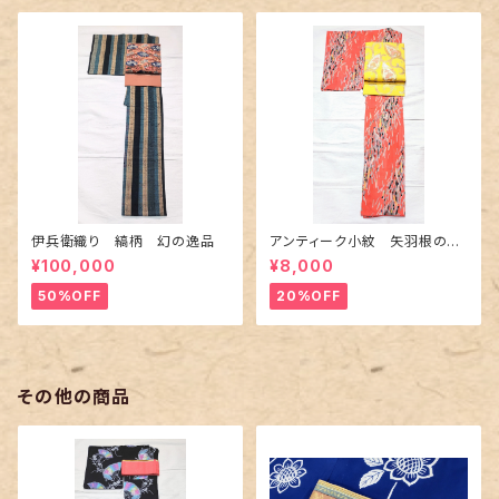
伊兵衛織り 縞柄 幻の逸品
アンティーク小紋 矢羽根の地
紋に短冊柄 裄６６cm
¥100,000
¥8,000
50%OFF
20%OFF
その他の商品