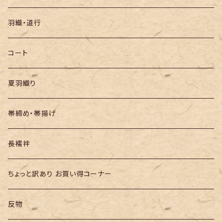
袋帯
羽織・道行
半幅帯
コート
夏羽織り
帯締め・帯揚げ
長襦袢
ちょっと訳あり お買い得コーナー
反物