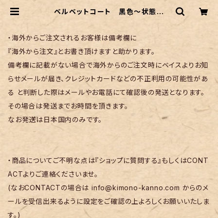
ベルベットコート 黒色〜状態良
好 衿なし Lサイズ〜 | リサイクル
着物 菅野
・海外からご注文されるお客様は備考欄に
『海外から注文』とお書き頂けますと助かります。
備考欄に記載がない場合で海外からのご注文時にベイスよりお知
らせメールが届き、クレジットカードなどの不正利用の可能性があ
る と判断した際はメールやお電話にて確認後の発送となります。
その場合は発送までお時間を頂きます。
なお発送は日本国内のみです。
・商品についてご不明な点は『ショップに質問する』もしくはCONT
ACTよりご連絡くださいませ。
(なおCONTACTの場合は
info@kimono-kanno.com
からのメ
ールを受信出来るように設定をご確認の上よろしくお願いいたしま
す。)