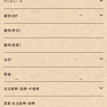
アンティーク
着物
着物(袷)
帯
小紋
着物(単衣)
羽織り・道行
色無地・江戸小紋
着物(真夏)
紬
浴衣
訪問着・付下
セオα・ポリ
振袖
お召し
木綿・綿麻
名古屋帯・袋帯・半幅帯
絞りの浴衣
名古屋帯
真夏 名古屋帯・袋帯