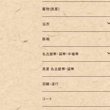
羽織り・道行
色無地・江戸小紋
着物(真夏)
紬
浴衣
訪問着・付下
セオα・ポリ
振袖
お召し
木綿・綿麻
名古屋帯・袋帯・半幅帯
絞りの浴衣
名古屋帯
真夏 名古屋帯・袋帯
袋帯
羽織・道行
半幅帯
コート