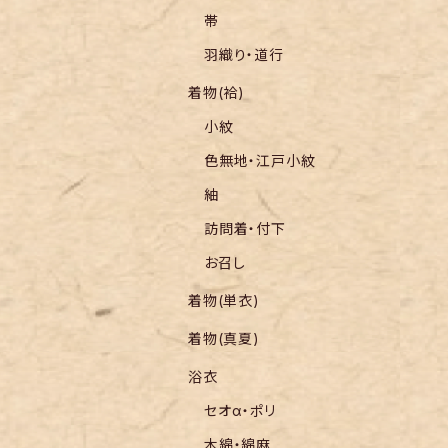
帯
羽織り・道行
着物(袷)
小紋
色無地・江戸小紋
紬
訪問着・付下
お召し
着物(単衣)
着物(真夏)
浴衣
セオα・ポリ
木綿・綿麻