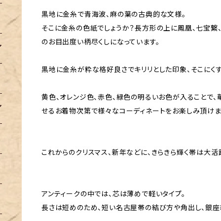
黒地に金糸で青海波、麻の葉の古典的な文様。
そこに金糸の色紙でしょうか？長方形の上に鳳凰、七宝繋、
のお目出度い柄尽くしになっています。
黒地に金糸が粋な格好良さでキリリとした印象、そこにく
黄色、オレンジ色、赤色、緑色の明るいお色が入ることで、
せるお着物次第で様々なコーディネートをお楽しみ頂けま
これからのクリスマス、新年などに、きらきら輝く帯は大活
アンティークの中では、芯は薄めで軽いタイプ。
長さは短めのため、短い名古屋帯の結び方や角出し、銀座