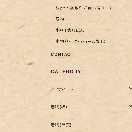
ちょっと訳あり お買い得コーナー
反物
小りす舎りぼん
小物（バック・ショールなど）
CONTACT
CATEGORY
アンティーク
着物
着物(袷)
帯
小紋
着物(単衣)