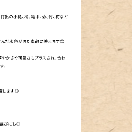
打出の小槌、橘、亀甲、菊、竹、梅など
すんだ水色がまた素敵に映えます◎
華やかさや可愛さもプラスされ、合わ
す。
躍します◎
結びにも◎