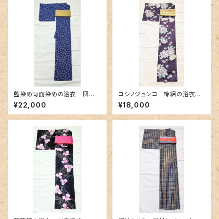
藍染め両面染めの浴衣 団扇
コシノジュンコ 綿絽の浴衣
柄✕よろけ縞
シックな紫色
¥22,000
¥18,000