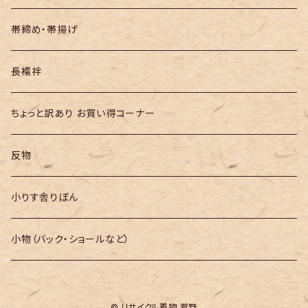
帯締め・帯揚げ
長襦袢
ちょっと訳あり お買い得コーナー
反物
小りす舎りぼん
小物（バック・ショールなど）
© リサイクル着物 菅野