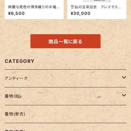
綺麗な発色の博多織りの半幅
竺仙の注染浴衣 クレマチス
帯 ピンク色
（鉄線に竹垣）柄
¥6,500
¥30,000
商品一覧に戻る
CATEGORY
アンティーク
着物
着物(袷)
帯
小紋
着物(単衣)