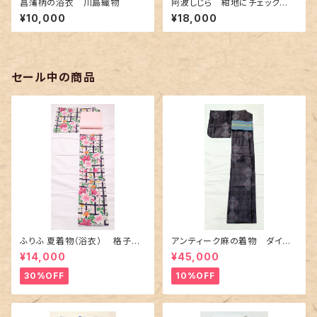
菖蒲柄の浴衣 川島織物
阿波しじら 紺地にチェック
柄〜赤色とクリーム色〜
¥10,000
¥18,000
セール中の商品
ふりふ 夏着物（浴衣） 格子に
アンティーク麻の着物 ダイヤ
百合や秋草花
に市松柄の上布
¥14,000
¥45,000
30%OFF
10%OFF