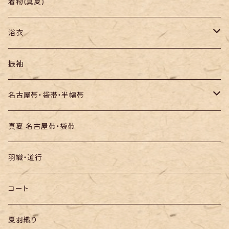
羽織り・道行
色無地・江戸小紋
着物(真夏)
紬
浴衣
訪問着・付下
セオα・ポリ
振袖
お召し
木綿・綿麻
名古屋帯・袋帯・半幅帯
絞りの浴衣
名古屋帯
真夏 名古屋帯・袋帯
袋帯
羽織・道行
半幅帯
コート
夏羽織り