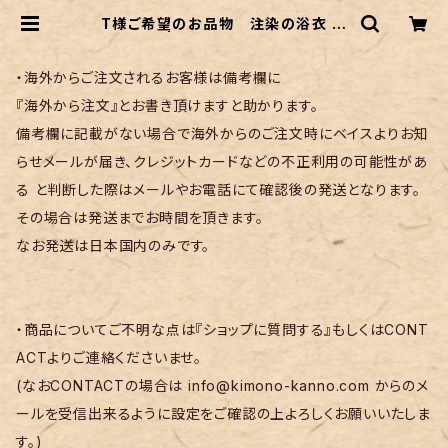
T様ご希望のお品物 注染の浴衣 乱
菊柄 | リサイクル着物 菅野
・海外からご注文されるお客様は備考欄に
『海外から注文』とお書き頂けますと助かります。
備考欄に記載がない場合で海外からのご注文時にベイスよりお知
らせメールが届き、クレジットカードなどの不正利用の可能性があ
る と判断した際はメールやお電話にて確認後の発送となります。
その場合は発送までお時間を頂きます。
なお発送は日本国内のみです。
・商品についてご不明な点は『ショップに質問する』もしくはCONT
ACTよりご連絡くださいませ。
(なおCONTACTの場合は
info@kimono-kanno.com
からのメ
ールを受信出来るように設定をご確認の上よろしくお願いいたしま
す。)