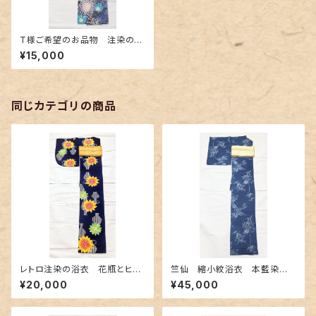
T様ご希望のお品物 注染の浴
衣 乱菊柄
¥15,000
同じカテゴリの商品
レトロ注染の浴衣 花瓶とヒマ
竺仙 縮小紋浴衣 本藍染
ワリ柄
め〜長板中形の竹柄〜
¥20,000
¥45,000