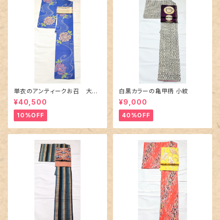
単衣のアンティークお召 大輪
白黒カラーの亀甲柄 小紋
の薔薇柄柄
¥40,500
¥9,000
10%OFF
40%OFF