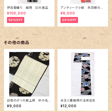
伊兵衛織り 縞柄 幻の逸品
アンティーク小紋 矢羽根の地
紋に短冊柄 裄６６cm
¥100,000
¥8,000
50%OFF
20%OFF
その他の商品
白色のポリの献上柄 紗の名古
水玉と薔薇柄の注染浴衣
屋帯 長尺
¥9,000
¥12,000