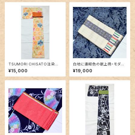
TSUMORI CHISATO注染浴
白地に濃紺色の献上柄・モダン
衣 未使用品〜花火のようなお
なボーダー 博多織りリバーシ
¥15,000
¥19,000
花柄〜
ブル半幅帯