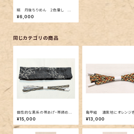
絽 丹後ちりめん ２色暈し 帯
揚げ
¥6,000
同じカテゴリの商品
個性的な黒系の帯あげ・帯締めセ
亀甲組 濃紫地にオレンジ色とミ
ット
ントグリーン色
¥15,000
¥13,000