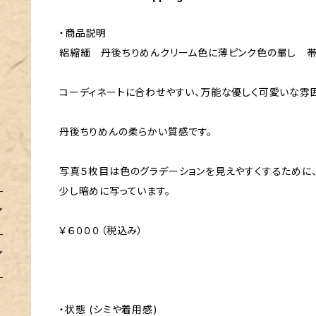
・商品説明
絽縮緬 丹後ちりめんクリーム色に薄ピンク色の暈し 
コーディネートに合わせやすい、万能な優しく可愛いな雰
丹後ちりめんの柔らかい質感です。
写真５枚目は色のグラデーションを見えやすくするために
少し暗めに写っています。
￥６０００（税込み）
・状態 (シミや着用感)