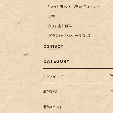
ちょっと訳あり お買い得コーナー
反物
小りす舎りぼん
小物（バック・ショールなど）
CONTACT
CATEGORY
アンティーク
着物
着物(袷)
帯
小紋
着物(単衣)