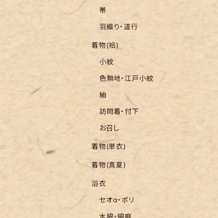
帯
羽織り・道行
着物(袷)
小紋
色無地・江戸小紋
紬
訪問着・付下
お召し
着物(単衣)
着物(真夏)
浴衣
セオα・ポリ
木綿・綿麻