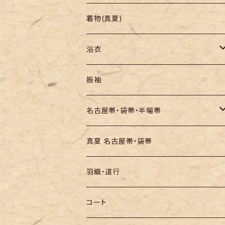
羽織り・道行
色無地・江戸小紋
着物(真夏)
紬
浴衣
訪問着・付下
セオα・ポリ
振袖
お召し
木綿・綿麻
名古屋帯・袋帯・半幅帯
絞りの浴衣
名古屋帯
真夏 名古屋帯・袋帯
袋帯
羽織・道行
半幅帯
コート