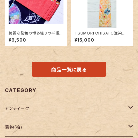
綺麗な発色の博多織りの半幅
TSUMORI CHISATO注染浴
帯 ピンク色
衣 未使用品〜花火のようなお
¥6,500
¥15,000
花柄〜
商品一覧に戻る
CATEGORY
アンティーク
着物
着物(袷)