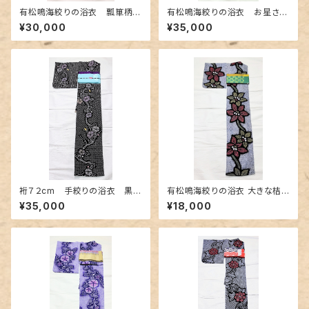
有松鳴海絞りの浴衣 瓢箪柄
有松鳴海絞りの浴衣 お星さま
白地に明るい紫色
のような桔梗柄
¥30,000
¥35,000
裄７２cm 手絞りの浴衣 黒地
有松鳴海絞りの浴衣 大きな桔
に朝顔柄
梗柄
¥35,000
¥18,000