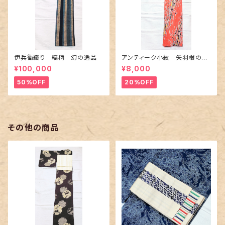
伊兵衛織り 縞柄 幻の逸品
アンティーク小紋 矢羽根の地
紋に短冊柄 裄６６cm
¥100,000
¥8,000
50%OFF
20%OFF
その他の商品