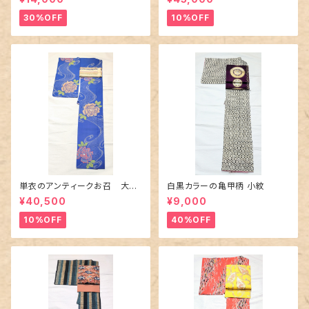
30%OFF
10%OFF
単衣のアンティークお召 大輪
白黒カラーの亀甲柄 小紋
の薔薇柄柄
¥40,500
¥9,000
10%OFF
40%OFF