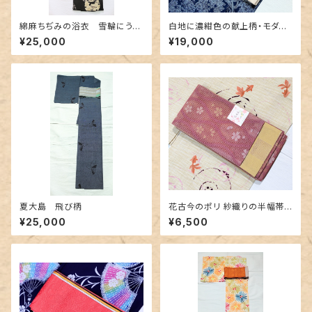
綿麻ちぢみの浴衣 雪輪にうさ
白地に濃紺色の献上柄・モダン
ぎ柄
なボーダー 博多織りリバーシ
¥25,000
¥19,000
ブル半幅帯
夏大島 飛び柄
花古今のポリ 紗織りの半幅帯
リバーシブル
¥25,000
¥6,500