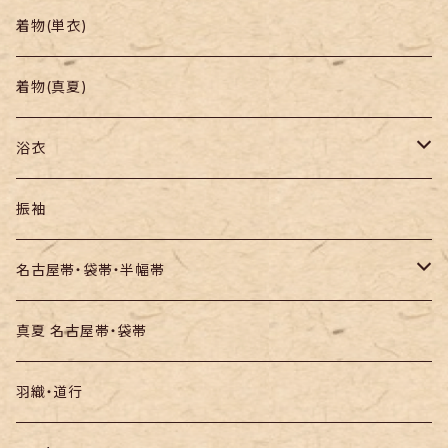
帯
小紋
着物(単衣)
羽織り・道行
色無地・江戸小紋
着物(真夏)
紬
浴衣
訪問着・付下
セオα・ポリ
振袖
お召し
木綿・綿麻
名古屋帯・袋帯・半幅帯
絞りの浴衣
名古屋帯
真夏 名古屋帯・袋帯
袋帯
羽織・道行