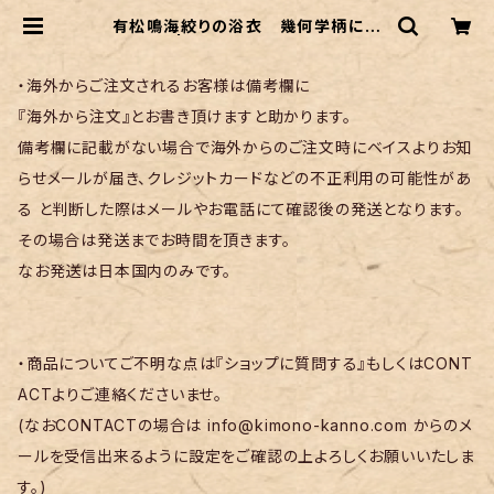
有松鳴海絞りの浴衣 幾何学柄にお
花 | リサイクル着物 菅野
・海外からご注文されるお客様は備考欄に
『海外から注文』とお書き頂けますと助かります。
備考欄に記載がない場合で海外からのご注文時にベイスよりお知
らせメールが届き、クレジットカードなどの不正利用の可能性があ
る と判断した際はメールやお電話にて確認後の発送となります。
その場合は発送までお時間を頂きます。
なお発送は日本国内のみです。
・商品についてご不明な点は『ショップに質問する』もしくはCONT
ACTよりご連絡くださいませ。
(なおCONTACTの場合は
info@kimono-kanno.com
からのメ
ールを受信出来るように設定をご確認の上よろしくお願いいたしま
す。)