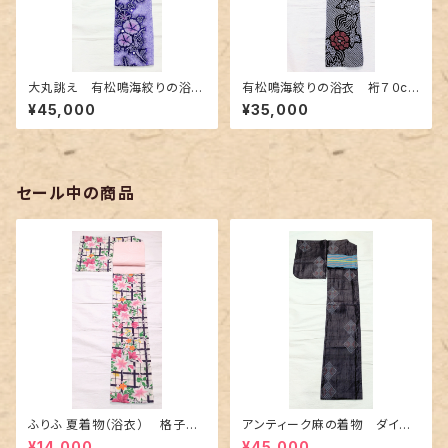
大丸誂え 有松鳴海絞りの浴
有松鳴海絞りの浴衣 裄７０cm
衣 紫色の濃淡に朝顔柄
濃紺地に赤色の牡丹柄
¥45,000
¥35,000
セール中の商品
ふりふ 夏着物（浴衣） 格子に
アンティーク麻の着物 ダイヤ
百合や秋草花
に市松柄の上布
¥14,000
¥45,000