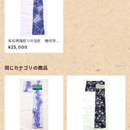
有松鳴海絞りの浴衣 幾何学柄
にお花
¥25,000
同じカテゴリの商品