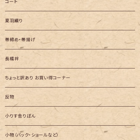
半幅帯
コート
夏羽織り
帯締め・帯揚げ
長襦袢
ちょっと訳あり お買い得コーナー
反物
小りす舎りぼん
小物（バック・ショールなど）