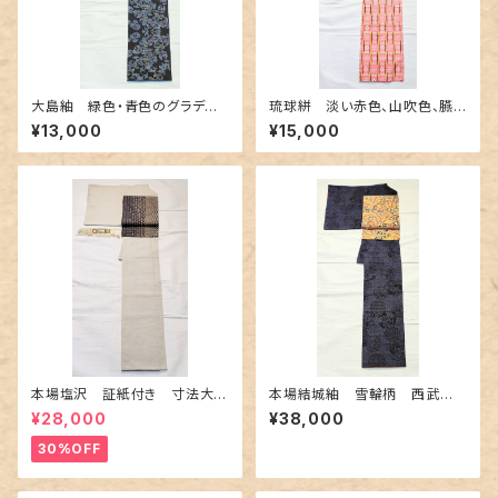
大島紬 緑色・青色のグラデー
琉球絣 淡い赤色、山吹色、臙
ション
脂色
¥13,000
¥15,000
本場塩沢 証紙付き 寸法大き
本場結城紬 雪輪柄 西武百
め〜伝統的工芸士 桑原正信
貨店誂え
¥28,000
¥38,000
作〜
30%OFF