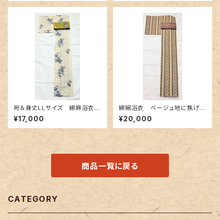
裄＆身丈LLサイズ 綿麻浴衣
綿絽浴衣 ベージュ地に焦げ茶
クレマチスと麻の葉柄
色 鱗と松菱柄
¥17,000
¥20,000
商品一覧に戻る
CATEGORY