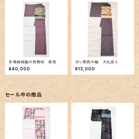
本場結城紬の色無地 紫色
渋い紫色の紬 大丸誂え
¥40,000
¥13,000
セール中の商品