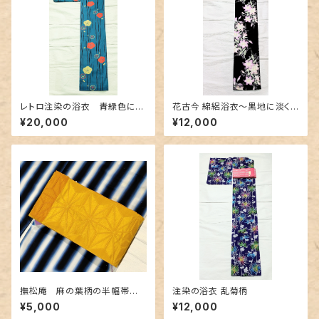
レトロ注染の浴衣 青緑色にク
花古今 綿絽浴衣～黒地に淡く
ラゲのような梅柄
美しく咲く百合～
¥20,000
¥12,000
撫松庵 麻の葉柄の半幅帯
注染の浴衣 乱菊柄
黄色✕金茶色
¥5,000
¥12,000