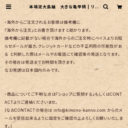
本場泥大島紬 大きな亀甲柄 | リサ
イクル着物 菅野
・海外からご注文されるお客様は備考欄に
『海外から注文』とお書き頂けますと助かります。
備考欄に記載がない場合で海外からのご注文時にベイスよりお知
らせメールが届き、クレジットカードなどの不正利用の可能性があ
る と判断した際はメールやお電話にて確認後の発送となります。
その場合は発送までお時間を頂きます。
なお発送は日本国内のみです。
・商品についてご不明な点は『ショップに質問する』もしくはCONT
ACTよりご連絡くださいませ。
(なおCONTACTの場合は
info@kimono-kanno.com
からのメ
ールを受信出来るように設定をご確認の上よろしくお願いいたしま
す。)