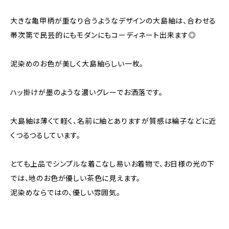
大きな亀甲柄が重なり合うようなデザインの大島紬は、合わせる
帯次第で民芸的にもモダンにもコーディネート出来ます◎
泥染めのお色が美しく大島紬らしい一枚。
ハッ掛けが墨のような濃いグレーでお洒落です。
大島紬は薄くて軽く、名前に紬とありますが質感は綸子などに近
くつるつるしています。
とても上品でシンプルな着こなし易いお着物で、お日様の光の下
では、地のお色が優しい茶色に見えます。
泥染めならではの、優しい雰囲気。