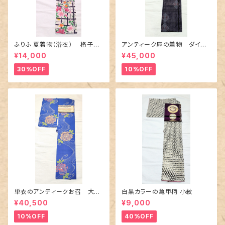
ふりふ 夏着物（浴衣） 格子に
アンティーク麻の着物 ダイヤ
百合や秋草花
に市松柄の上布
¥14,000
¥45,000
30%OFF
10%OFF
単衣のアンティークお召 大輪
白黒カラーの亀甲柄 小紋
の薔薇柄柄
¥40,500
¥9,000
10%OFF
40%OFF