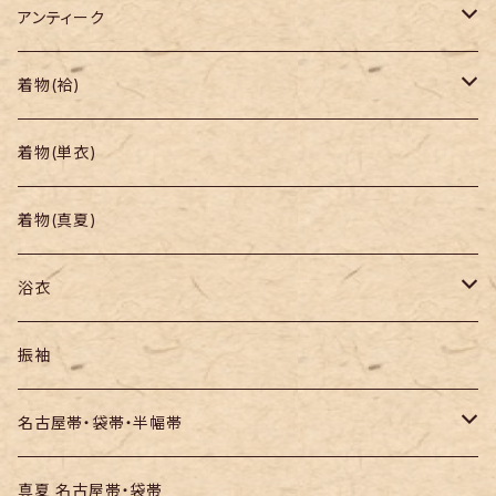
アンティーク
着物
着物(袷)
帯
小紋
着物(単衣)
羽織り・道行
色無地・江戸小紋
着物(真夏)
紬
浴衣
訪問着・付下
セオα・ポリ
振袖
お召し
木綿・綿麻
名古屋帯・袋帯・半幅帯
絞りの浴衣
名古屋帯
真夏 名古屋帯・袋帯