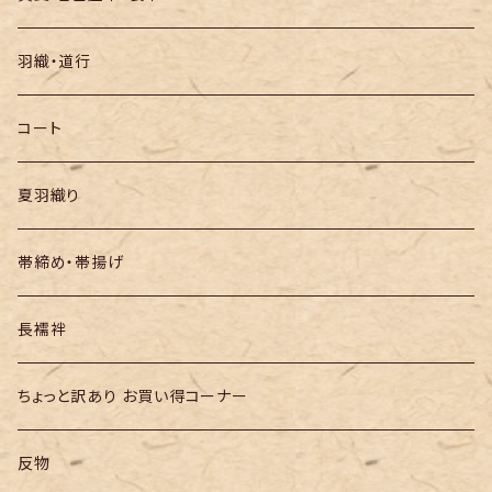
袋帯
羽織・道行
半幅帯
コート
夏羽織り
帯締め・帯揚げ
長襦袢
ちょっと訳あり お買い得コーナー
反物