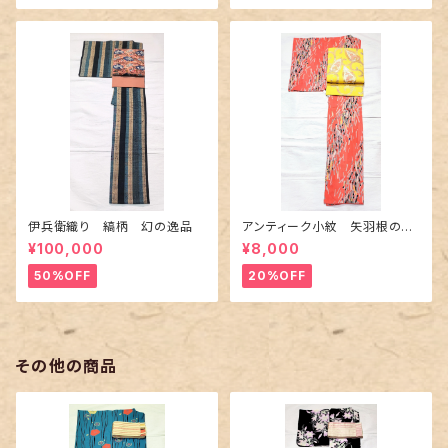
伊兵衛織り 縞柄 幻の逸品
アンティーク小紋 矢羽根の地
紋に短冊柄 裄６６cm
¥100,000
¥8,000
50%OFF
20%OFF
その他の商品