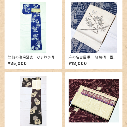
竺仙の注染浴衣 ひまわり柄
麻の名古屋帯 紅葉柄 墨色
手描き
¥35,000
¥18,000