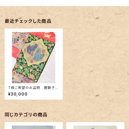
最近チェックした商品
T様ご希望のお品物 唐獅子柄
のアンティークの袋帯〜緑青色
¥30,000
に金糸 紺とシアン色の獅子〜
同じカテゴリの商品