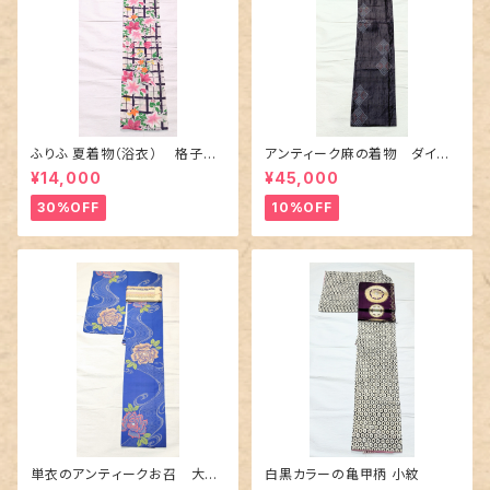
ふりふ 夏着物（浴衣） 格子に
アンティーク麻の着物 ダイヤ
百合や秋草花
に市松柄の上布
¥14,000
¥45,000
30%OFF
10%OFF
単衣のアンティークお召 大輪
白黒カラーの亀甲柄 小紋