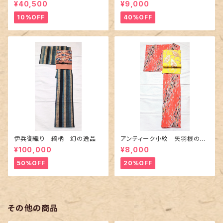
の薔薇柄柄
¥40,500
¥9,000
10%OFF
40%OFF
伊兵衛織り 縞柄 幻の逸品
アンティーク小紋 矢羽根の地
紋に短冊柄 裄６６cm
¥100,000
¥8,000
50%OFF
20%OFF
その他の商品