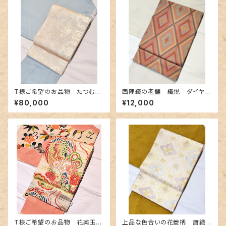
T様ご希望のお品物 たつむら
西陣織の老舗 織悦 ダイヤ柄
製 洋花蜀紅文の袋帯
のしゃれ袋帯
¥80,000
¥12,000
T様ご希望のお品物 花薬玉と
上品な色合いの花菱柄 唐織