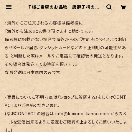
T様ご希望のお品物 唐獅子柄のアン
ティークの袋帯〜緑青色に金糸 紺
とシアン色の獅子〜 | リサイクル着物
菅野
・海外からご注文されるお客様は備考欄に
『海外から注文』とお書き頂けますと助かります。
備考欄に記載がない場合で海外からのご注文時にベイスよりお知
らせメールが届き、クレジットカードなどの不正利用の可能性があ
る と判断した際はメールやお電話にて確認後の発送となります。
その場合は発送までお時間を頂きます。
なお発送は日本国内のみです。
・商品についてご不明な点は『ショップに質問する』もしくはCONT
ACTよりご連絡くださいませ。
(なおCONTACTの場合は
info@kimono-kanno.com
からのメ
ールを受信出来るように設定をご確認の上よろしくお願いいたしま
す。)