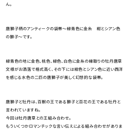
ん。
唐獅子柄のアンティークの袋帯〜緑青色に金糸 紺とシアン色
の獅子〜です。
緑青色の地に金色、桃色、緑色、白色に金糸の縁取りの牡丹唐草
文様がお洒落で格式高く、その下には紺色とシアン色に近い西洋
を感じる水色の二匹の唐獅子が美しく幻想的な袋帯。
唐獅子と牡丹は、百獣の王である獅子と百花の王である牡丹と
言われていますね。
今回は牡丹唐草との王組み合わせ。
もういくつかロマンチックな言い伝えによる組み合わせがありま