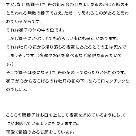
すが、なぜ唐獅子と牡丹の組み合わせをよく見るのかは百獣の王
と言われる無敵の獅子でさえ、ただ一つ恐れるものがあると言わ
れているからです｡
それは獅子の体の中の虫です｡
しかし獅子にとって、とても恐ろしい虫にも弱点があります。
それは牡丹の花から滴り落ちる夜露にあたるとその虫は死んで
しまうそうです｡（夜露やお花を食べるなど諸説あるみたいで
す。）
そこで獅子は夜になると牡丹の花の下でゆったりと休むのです｡
獅子が心から安らげるのは牡丹の花の下…なんてロマンチックな
のでしょう。
こちらの唐獅子はお口を上にして夜露を求めているようにも、な
にかお話しているようにも見えますね。
可愛く愛嬌のあるお顔をしています。