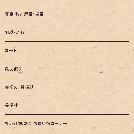
絞りの浴衣
名古屋帯
真夏 名古屋帯・袋帯
袋帯
羽織・道行
半幅帯
コート
夏羽織り
帯締め・帯揚げ
長襦袢
ちょっと訳あり お買い得コーナー