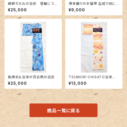
綿麻ちぢみの浴衣 雪輪にうさ
博多織りの半幅帯 生成り地に
ぎ柄
豪華な地紋＆赤紫色
¥25,000
¥9,000
板締め＆注染の百合柄の浴衣
TSUMORI CHISATO注染浴
衣〜水玉と薔薇柄〜
¥25,000
¥13,000
商品一覧に戻る