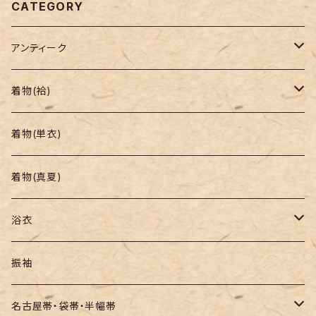
CATEGORY
アンティーク
着物
着物(袷)
帯
小紋
着物(単衣)
羽織り・道行
色無地・江戸小紋
着物(真夏)
紬
浴衣
訪問着・付下
セオα・ポリ
振袖
お召し
木綿・綿麻
名古屋帯・袋帯・半幅帯