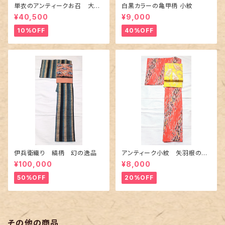
単衣のアンティークお召 大輪
白黒カラーの亀甲柄 小紋
の薔薇柄柄
¥40,500
¥9,000
10%OFF
40%OFF
伊兵衛織り 縞柄 幻の逸品
アンティーク小紋 矢羽根の地
紋に短冊柄 裄６６cm
¥100,000
¥8,000
50%OFF
20%OFF
その他の商品