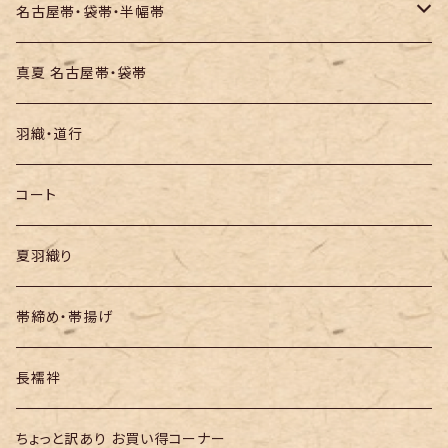
お召し
木綿・綿麻
名古屋帯・袋帯・半幅帯
絞りの浴衣
名古屋帯
真夏 名古屋帯・袋帯
袋帯
羽織・道行
半幅帯
コート
夏羽織り
帯締め・帯揚げ
長襦袢
ちょっと訳あり お買い得コーナー