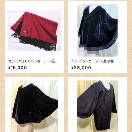
カシミヤ１００%ショール〜黒色
ベルベットケープ〜濃紺色 裾
×深紅色のリバーシブル〜
が上質な幅広レース〜
¥15,000
¥38,000