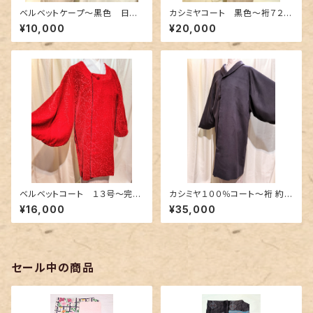
ベルベットケープ〜黒色 日本
カシミヤコート 黒色〜裄７２c
製〜
m〜
¥10,000
¥20,000
ベルベットコート １３号〜完熟
カシミヤ１００％コート〜裄 約７
苺のような赤色〜
４cm 渋い紫色〜
¥16,000
¥35,000
セール中の商品