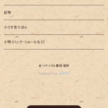
反物
小りす舎りぼん
小物（バック・ショールなど）
© リサイクル着物 菅野
Powered by