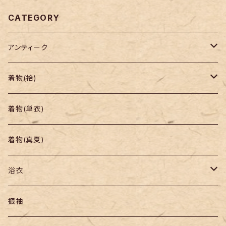
CATEGORY
アンティーク
着物
着物(袷)
帯
小紋
着物(単衣)
羽織り・道行
色無地・江戸小紋
着物(真夏)
紬
浴衣
訪問着・付下
セオα・ポリ
振袖