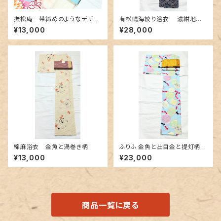
撫松庵 帯締めのようなデザイ
有松鳴海絞り浴衣 濃紺地に
ン半幅帯 水色&紫色
青海波柄
¥13,000
¥28,000
綿麻浴衣 金魚と渦巻き柄
ふりふ 金魚と出目金と提灯柄の
セオα浴衣
¥13,000
¥23,000
商品一覧に戻る