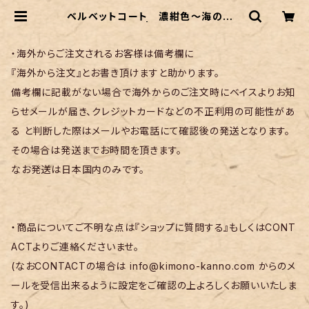
ベルベットコート 濃紺色〜海のよう
なストライプ〜 | リサイクル着物 菅
野
・海外からご注文されるお客様は備考欄に
『海外から注文』とお書き頂けますと助かります。
備考欄に記載がない場合で海外からのご注文時にベイスよりお知
らせメールが届き、クレジットカードなどの不正利用の可能性があ
る と判断した際はメールやお電話にて確認後の発送となります。
その場合は発送までお時間を頂きます。
なお発送は日本国内のみです。
・商品についてご不明な点は『ショップに質問する』もしくはCONT
ACTよりご連絡くださいませ。
(なおCONTACTの場合は
info@kimono-kanno.com
からのメ
ールを受信出来るように設定をご確認の上よろしくお願いいたしま
す。)