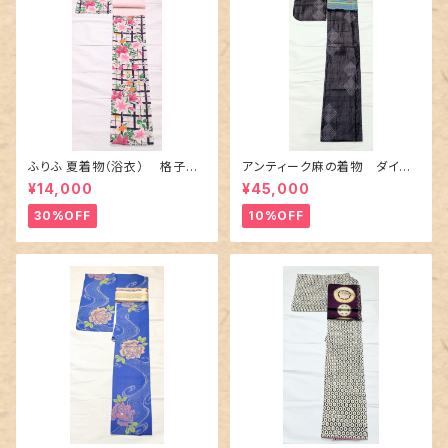
ふりふ 夏着物（浴衣） 格子に
アンティーク麻の着物 ダイヤ
百合や秋草花
に市松柄の上布
¥14,000
¥45,000
30%OFF
10%OFF