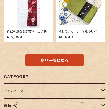
綿絽の浴衣＆夏着物 百合柄
そしてゆめ ふくれ織のリバー
シブル半幅帯 抹茶色×金茶色
¥15,000
¥9,000
商品一覧に戻る
CATEGORY
アンティーク
着物
着物(袷)