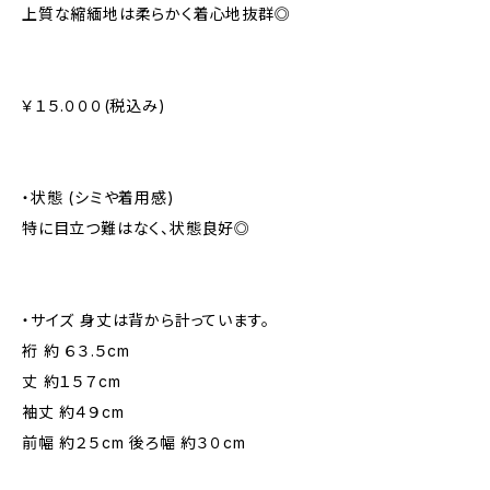
上質な縮緬地は柔らかく着心地抜群◎
￥１５.０００(税込み)
・状態 (シミや着用感)
特に目立つ難はなく、状態良好◎
・サイズ 身丈は背から計っています。
裄 約 ６３.５cm
丈 約１５７cm
袖丈 約４９cm
前幅 約２５cm 後ろ幅 約３０cm