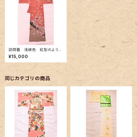
訪問着 浅緋色 紅型のような
友禅
¥15,000
同じカテゴリの商品