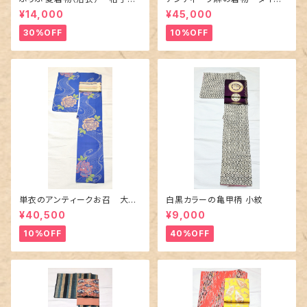
百合や秋草花
に市松柄の上布
¥14,000
¥45,000
30%OFF
10%OFF
単衣のアンティークお召 大輪
白黒カラーの亀甲柄 小紋
の薔薇柄柄
¥40,500
¥9,000
10%OFF
40%OFF