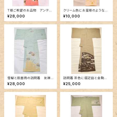
T様ご希望のお品物 アンティ
クリーム色にお星様のような絞
ーク訪問着 美しい刺繍
り
¥28,000
¥10,000
雪輪と扇面柄の訪問着 友禅
訪問着 茶色に摺疋田と金駒刺
に金駒刺繍
繍
¥28,000
¥25,000