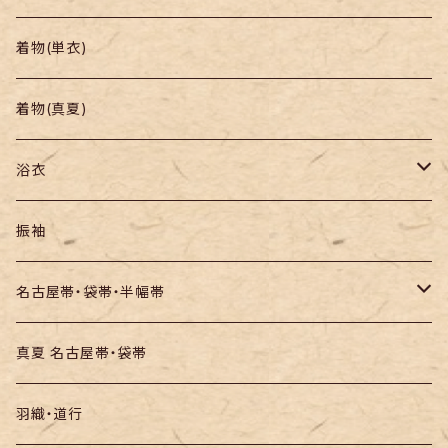
帯
小紋
着物(単衣)
羽織り・道行
色無地・江戸小紋
着物(真夏)
紬
浴衣
訪問着・付下
セオα・ポリ
振袖
お召し
木綿・綿麻
名古屋帯・袋帯・半幅帯
絞りの浴衣
名古屋帯
真夏 名古屋帯・袋帯
袋帯
羽織・道行