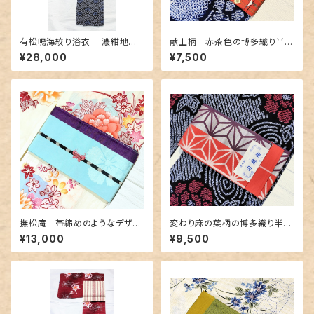
有松鳴海絞り浴衣 濃紺地に
献上柄 赤茶色の博多織り半幅
青海波柄
帯
¥28,000
¥7,500
撫松庵 帯締めのようなデザイ
変わり麻の葉柄の博多織り半幅
ン半幅帯 水色&紫色
帯 未使用品
¥13,000
¥9,500