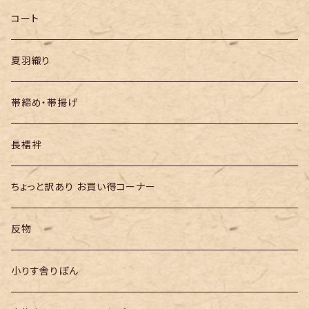
半幅帯
コート
夏羽織り
帯締め・帯揚げ
長襦袢
ちょっと訳あり お買い得コーナー
反物
小りす舎りぼん