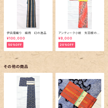
伊兵衛織り 縞柄 幻の逸品
アンティーク小紋 矢羽根の地
紋に短冊柄 裄６６cm
¥100,000
¥8,000
50%OFF
20%OFF
その他の商品