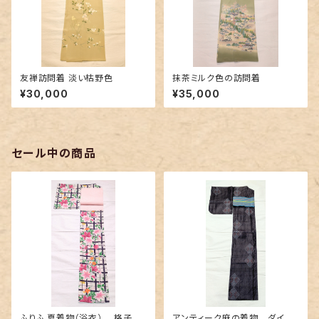
友禅訪問着 淡い枯野色
抹茶ミルク色の訪問着
¥30,000
¥35,000
セール中の商品
ふりふ 夏着物（浴衣） 格子に
アンティーク麻の着物 ダイヤ