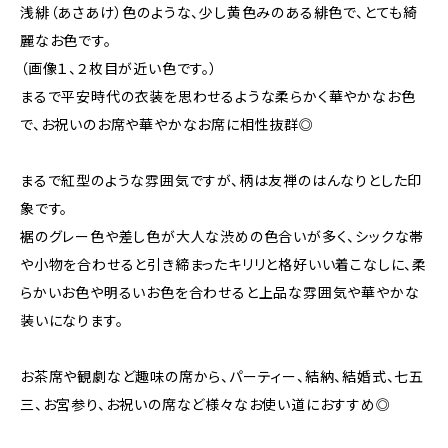
浅緋（あさあけ）色のような、少し黄色みのある緋色で、とても綺
麗なお色です。
（画像１、２枚目が近い色です。）
まるで平安時代の衣装を思わせるような柔らかく華やかなお色
で、お祝いのお席や華やかなお席に相性抜群◎
まるで紅型のような雰囲気ですが、柄は友禅のはんなりとした印
象です。
裾のグレー色や差し色が大人な渋めの色合いが多く、シックな帯
や小物を合わせると引き締まったキリリと格好いい着こなしに、柔
らかいお色や明るいお色を合わせると上品な雰囲気や華やかな
装いになります。
お茶席や観劇など趣味の席から、パーティー、結納、結婚式、七五
三、お宮参り、お祝いの席など様々なお使い道におすすめ◎