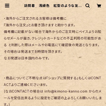
訪問着 浅緋色 紅型のような友禅
| リサイクル着物 菅野
・海外からご注文されるお客様は備考欄に
『海外から注文』とお書き頂けますと助かります。
備考欄に記載がない場合で海外からのご注文時にベイスよりお知
らせメールが届き、クレジットカードなどの不正利用の可能性があ
る と判断した際はメールやお電話にて確認後の発送となります。
その場合は発送までお時間を頂きます。
なお発送は日本国内のみです。
・商品についてご不明な点は『ショップに質問する』もしくはCONT
ACTよりご連絡くださいませ。
(なおCONTACTの場合は
info@kimono-kanno.com
からのメ
ールを受信出来るように設定をご確認の上よろしくお願いいたしま
す。)