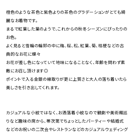
橙色のような茶色と紫色よりの茶色のグラデーションがとても綺
麗なお着物です。
まるで紅葉した葉のようで、これからの秋冬シーズンにぴったりの
お色。
よく見ると雪輪の輪郭の中に梅、桜、松、紅葉、菊、桔梗などの古
典的なお花に蝶々
お花が差し色になっていて地味になることなく、年齢を問わず素
敵にお召し頂けます◎
ポイントで入る金銀の縁取りが更に上質さと大人の落ち着いたら
美しさを引き出してくれます。
カジュアルな小紋ではなく、お洒落着小紋なので観劇や美術館巡
りなど趣味の席から、帯次第でちょっとしたパーティーや結婚式
などのお祝いの二次会やレストランなどのカジュアルウェディング