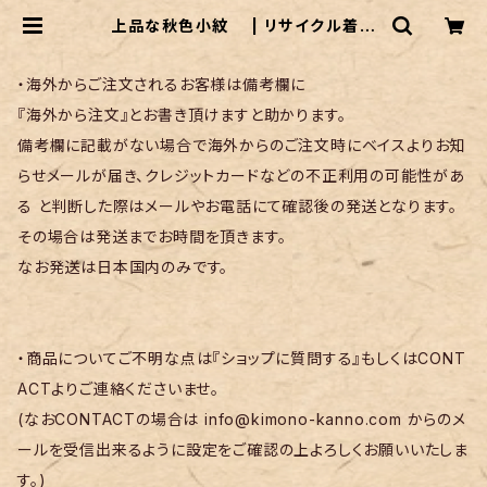
上品な秋色小紋 | リサイクル着物
菅野
・海外からご注文されるお客様は備考欄に
『海外から注文』とお書き頂けますと助かります。
備考欄に記載がない場合で海外からのご注文時にベイスよりお知
らせメールが届き、クレジットカードなどの不正利用の可能性があ
る と判断した際はメールやお電話にて確認後の発送となります。
その場合は発送までお時間を頂きます。
なお発送は日本国内のみです。
・商品についてご不明な点は『ショップに質問する』もしくはCONT
ACTよりご連絡くださいませ。
(なおCONTACTの場合は
info@kimono-kanno.com
からのメ
ールを受信出来るように設定をご確認の上よろしくお願いいたしま
す。)