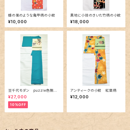
蜂の巣のような亀甲柄の小紋
黒地に小技のきいた竹柄の小紋
¥10,000
¥18,000
豆千代モダン puzzle色無地
アンティークの小紋 紅葉柄
ターコイズ
¥27,000
¥12,000
10%OFF