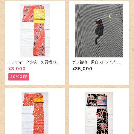
アンティーク小紋 矢羽根の地
ポリ着物 黒白ストライプに猫
紋に短冊柄 裄６６cm
の刺繍
¥8,000
¥35,000
20%OFF