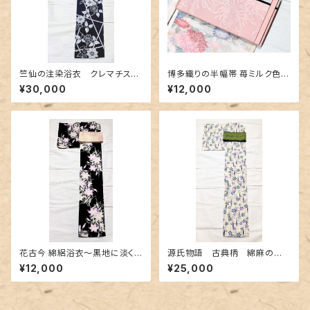
竺仙の注染浴衣 クレマチス
博多織りの半幅帯 苺ミルク色に
（鉄線に竹垣）柄
乱菊地紋
¥30,000
¥12,000
花古今 綿絽浴衣～黒地に淡く
源氏物語 古典柄 綿麻の浴
美しく咲く百合～
衣 紅型調
¥12,000
¥25,000