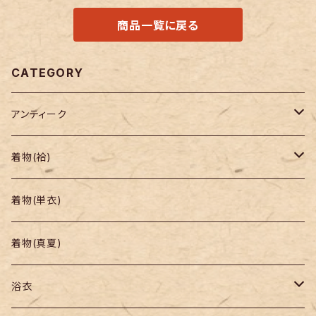
商品一覧に戻る
CATEGORY
アンティーク
着物
着物(袷)
帯
小紋
着物(単衣)
羽織り・道行
色無地・江戸小紋
着物(真夏)
紬
浴衣