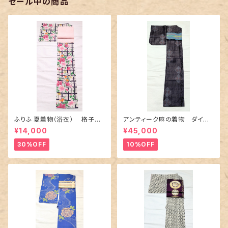
セール中の商品
ふりふ 夏着物（浴衣） 格子に
アンティーク麻の着物 ダイヤ
百合や秋草花
に市松柄の上布
¥14,000
¥45,000
30%OFF
10%OFF