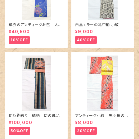
単衣のアンティークお召 大輪
白黒カラーの亀甲柄 小紋
の薔薇柄柄
¥40,500
¥9,000
10%OFF
40%OFF
伊兵衛織り 縞柄 幻の逸品
アンティーク小紋 矢羽根の地
紋に短冊柄 裄６６cm
¥100,000
¥8,000
50%OFF
20%OFF