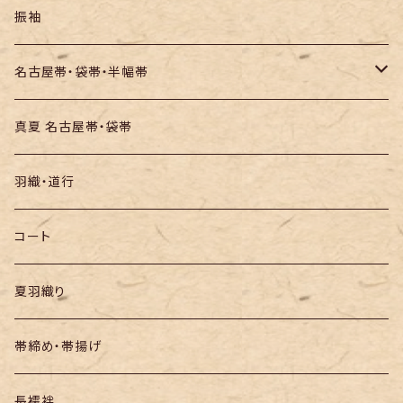
訪問着・付下
セオα・ポリ
振袖
お召し
木綿・綿麻
名古屋帯・袋帯・半幅帯
絞りの浴衣
名古屋帯
真夏 名古屋帯・袋帯
袋帯
羽織・道行
半幅帯
コート
夏羽織り
帯締め・帯揚げ
長襦袢