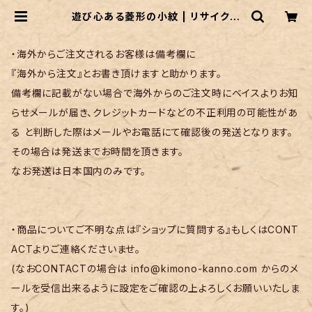
遊び心ある菱形の小紋 | リサイクル
着物 菅野
・海外からご注文されるお客様は備考欄に
『海外から注文』とお書き頂けますと助かります。
備考欄に記載がない場合で海外からのご注文時にベイスよりお知
らせメールが届き、クレジットカードなどの不正利用の可能性があ
る と判断した際はメールやお電話にて確認後の発送となります。
その場合は発送までお時間を頂きます。
なお発送は日本国内のみです。
・商品についてご不明な点は『ショップに質問する』もしくはCONT
ACTよりご連絡くださいませ。
(なおCONTACTの場合は
info@kimono-kanno.com
からのメ
ールを受信出来るように設定をご確認の上よろしくお願いいたしま
す。)