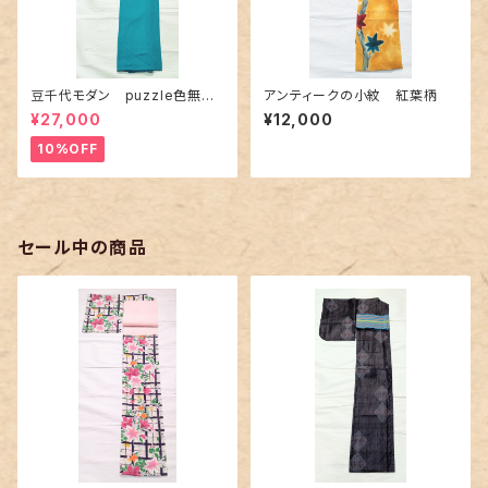
豆千代モダン puzzle色無地
アンティークの小紋 紅葉柄
ターコイズ
¥27,000
¥12,000
10%OFF
セール中の商品