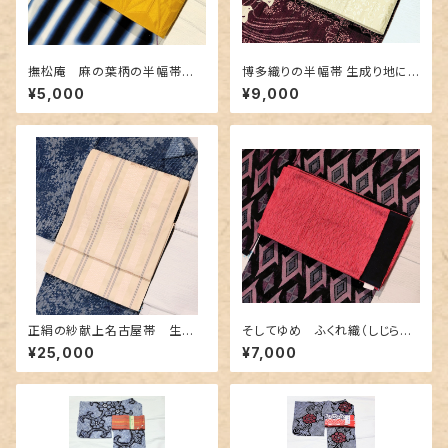
撫松庵 麻の葉柄の半幅帯
博多織りの半幅帯 生成り地に
黄色✕金茶色
豪華な地紋＆赤紫色
¥5,000
¥9,000
正絹の紗献上名古屋帯 生成り
そしてゆめ ふくれ織（しじら織）
地にベビーピンク・ブルーグレー
のリバーシブル半幅帯
¥25,000
¥7,000