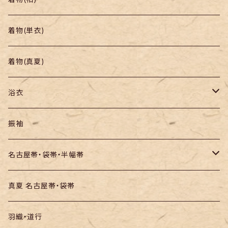
帯
小紋
着物(単衣)
羽織り・道行
色無地・江戸小紋
着物(真夏)
紬
浴衣
訪問着・付下
セオα・ポリ
振袖
お召し
木綿・綿麻
名古屋帯・袋帯・半幅帯
絞りの浴衣
名古屋帯
真夏 名古屋帯・袋帯
袋帯
羽織・道行