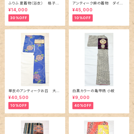
ふりふ 夏着物（浴衣） 格子に
アンティーク麻の着物 ダイヤ
百合や秋草花
に市松柄の上布
¥14,000
¥45,000
30%OFF
10%OFF
単衣のアンティークお召 大輪
白黒カラーの亀甲柄 小紋
の薔薇柄柄
¥40,500
¥9,000
10%OFF
40%OFF