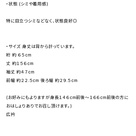
・状態 (シミや着用感)
特に目立つシミなどなく、状態良好◎
・サイズ 身丈は背から計っています。
裄 約 ６５cm
丈 約１５６cm
袖丈 約４７cm
前幅 約２２.５cm 後ろ幅 約２９.５cm
(お好みにもよりますが身長１４６cm前後～１６６cm前後の方に
おはしょりありでお召し頂けます。)
広衿