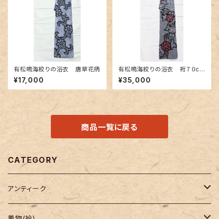
有松鳴海絞りの浴衣 唐草花柄
有松鳴海絞りの浴衣 裄７０cm
濃紺地に赤色の牡丹柄
¥17,000
¥35,000
商品一覧に戻る
CATEGORY
アンティーク
着物
着物(袷)