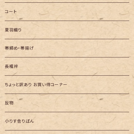
半幅帯
コート
夏羽織り
帯締め・帯揚げ
長襦袢
ちょっと訳あり お買い得コーナー
反物
小りす舎りぼん