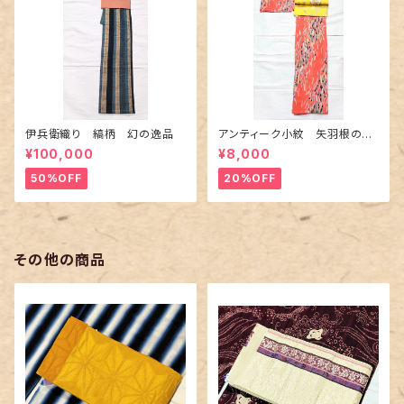
伊兵衛織り 縞柄 幻の逸品
アンティーク小紋 矢羽根の地
紋に短冊柄 裄６６cm
¥100,000
¥8,000
50%OFF
20%OFF
その他の商品