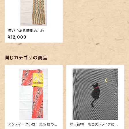
遊び心ある菱形の小紋
¥12,000
同じカテゴリの商品
アンティーク小紋 矢羽根の地
ポリ着物 黒白ストライプに猫
紋に短冊柄 裄６６cm
の刺繍