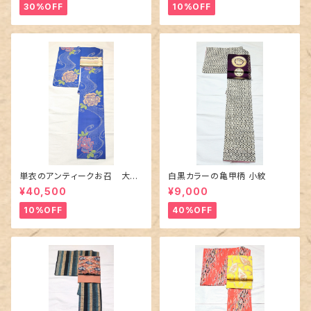
30%OFF
10%OFF
単衣のアンティークお召 大輪
白黒カラーの亀甲柄 小紋
の薔薇柄柄
¥40,500
¥9,000
10%OFF
40%OFF