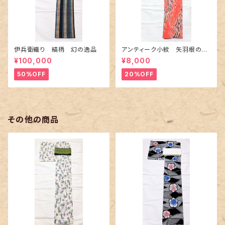
伊兵衛織り 縞柄 幻の逸品
アンティーク小紋 矢羽根の地
紋に短冊柄 裄６６cm
¥100,000
¥8,000
50%OFF
20%OFF
その他の商品