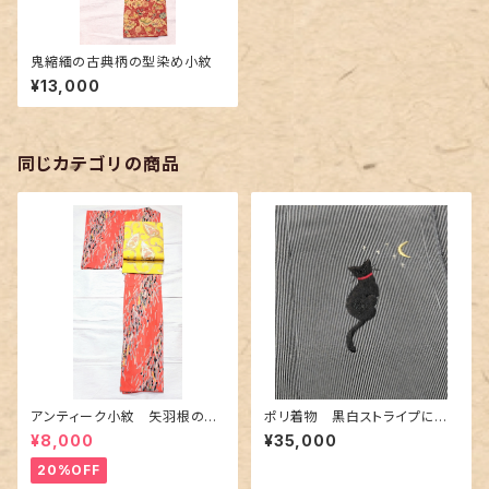
鬼縮緬の古典柄の型染め小紋
¥13,000
同じカテゴリの商品
アンティーク小紋 矢羽根の地
ポリ着物 黒白ストライプに猫
紋に短冊柄 裄６６cm
の刺繍
¥8,000
¥35,000
20%OFF