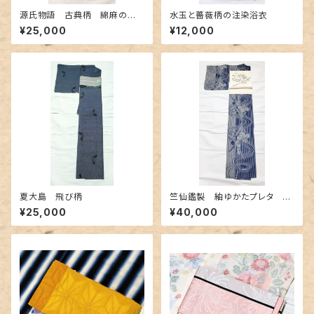
源氏物語 古典柄 綿麻の浴
水玉と薔薇柄の注染浴衣
衣 紅型調
¥25,000
¥12,000
夏大島 飛び柄
竺仙鑑製 紬ゆかたプレタ 縞
と流水と菖蒲
¥25,000
¥40,000