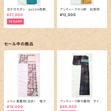
豆千代モダン puzzle色無地
アンティークの小紋 紅葉柄
ターコイズ
¥27,000
¥12,000
10%OFF
セール中の商品
ふりふ 夏着物（浴衣） 格子に
アンティーク麻の着物 ダイヤ
百合や秋草花
に市松柄の上布
¥14,000
¥45,000