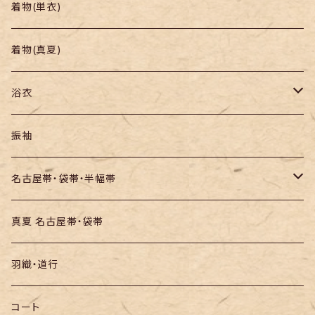
帯
小紋
着物(単衣)
羽織り・道行
色無地・江戸小紋
着物(真夏)
紬
浴衣
訪問着・付下
セオα・ポリ
振袖
お召し
木綿・綿麻
名古屋帯・袋帯・半幅帯
絞りの浴衣
名古屋帯
真夏 名古屋帯・袋帯
袋帯
羽織・道行
半幅帯
コート