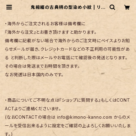
鬼縮緬の古典柄の型染め小紋 | リサ
イクル着物 菅野
・海外からご注文されるお客様は備考欄に
『海外から注文』とお書き頂けますと助かります。
備考欄に記載がない場合で海外からのご注文時にベイスよりお知
らせメールが届き、クレジットカードなどの不正利用の可能性があ
る と判断した際はメールやお電話にて確認後の発送となります。
その場合は発送までお時間を頂きます。
なお発送は日本国内のみです。
・商品についてご不明な点は『ショップに質問する』もしくはCONT
ACTよりご連絡くださいませ。
(なおCONTACTの場合は
info@kimono-kanno.com
からのメ
ールを受信出来るように設定をご確認の上よろしくお願いいたしま
す。)