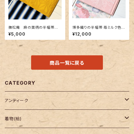
撫松庵 麻の葉柄の半幅帯
博多織りの半幅帯 苺ミルク色に
黄色✕金茶色
乱菊地紋
¥5,000
¥12,000
商品一覧に戻る
CATEGORY
アンティーク
着物
着物(袷)