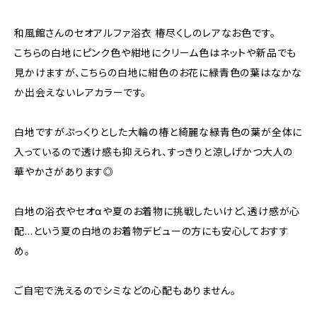
和風館さんのセオアルファ浴衣 椿尽くしのレアなお色です。
こちらの白地にピンク色や紺地にクリーム色はネットや新品でも
見かけますが、こちらの白地に紺色のお花に緑青色の葉はなかな
か出会えないレアカラーです。
白地ですがぷっくりとした大輪の椿と綺麗な緑青色の葉が全体に
入っているので透け感も抑えられ、すっきりと涼しげかつ大人の
華やかさがあります◎
白地の浴衣やセオαや夏のお着物に挑戦したいけど、透け感が心
配…という夏の白地のお着物デビューの方にも安心しておすす
め。
ご自宅で洗えるのでシミなどの心配もありません。