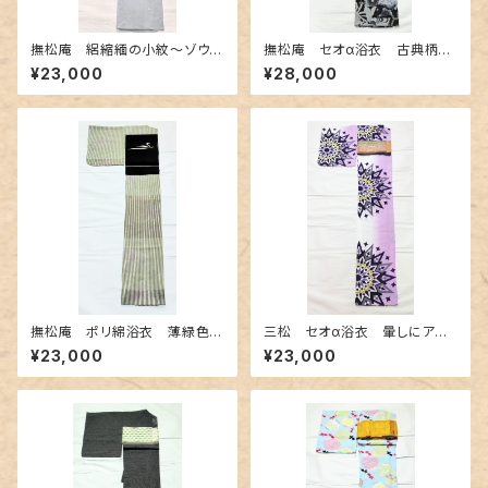
撫松庵 絽縮緬の小紋〜ゾウや
撫松庵 セオα浴衣 古典柄き
孔雀 異国情緒柄〜
りばめ調
¥23,000
¥28,000
撫松庵 ポリ綿浴衣 薄緑色の
三松 セオα浴衣 暈しにアー
濃淡 ～ストライプに百合と萩〜
ルデコ柄
¥23,000
¥23,000