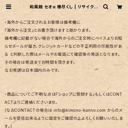
和風館 セオα 椿尽くし | リサイクル
着物 菅野
・海外からご注文されるお客様は備考欄に
『海外から注文』とお書き頂けますと助かります。
備考欄に記載がない場合で海外からのご注文時にベイスよりお知
らせメールが届き、クレジットカードなどの不正利用の可能性があ
る と判断した際はメールやお電話にて確認後の発送となります。
その場合は発送までお時間を頂きます。
なお発送は日本国内のみです。
・商品についてご不明な点は『ショップに質問する』もしくはCONT
ACTよりご連絡くださいませ。
(なおCONTACTの場合は
info@kimono-kanno.com
からのメ
ールを受信出来るように設定をご確認の上よろしくお願いいたしま
す。)