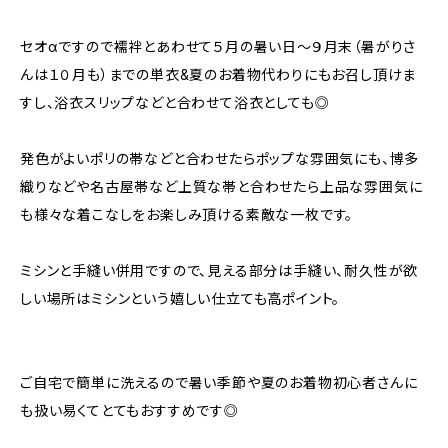
セオαですので襦袢とあわせて５月の暑い日～９月末（暑がりさ
んは１０月も）までの単衣&夏のお着物代わりにもお召し頂けま
すし、浴衣スリップなどと合わせて浴衣としても◎
発色がよいポリの帯などと合わせたらポップな雰囲気にも、博多
織りなどや名古屋帯など上質な帯と合わせたら上品な雰囲気に
も様々な着こなしをお楽しみ頂ける素敵な一枚です。
ミシンと手縫い併用ですので、見える部分は手縫い、耐久性が欲
しい場所はミシンという嬉しい仕立ても高ポイント。
ご自宅で簡単に洗えるので暑い季節や夏のお着物初心者さんに
も扱い易くてとてもおすすめです◎