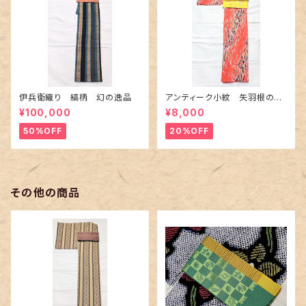
伊兵衛織り 縞柄 幻の逸品
アンティーク小紋 矢羽根の地
紋に短冊柄 裄６６cm
¥100,000
¥8,000
50%OFF
20%OFF
その他の商品