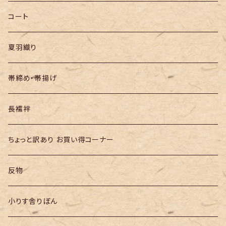
半幅帯
コート
夏羽織り
帯締め・帯揚げ
長襦袢
ちょっと訳あり お買い得コーナー
反物
小りす舎りぼん