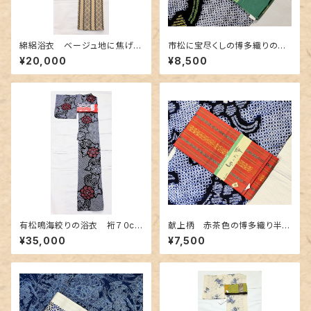
綿絽浴衣 ベージュ地に焦げ茶
市松に宝尽くしの博多織りの半
色 鱗と松菱柄
幅帯
¥20,000
¥8,500
有松鳴海絞りの浴衣 裄７０cm
献上柄 赤茶色の博多織り半幅
濃紺地に赤色の牡丹柄
帯
¥35,000
¥7,500