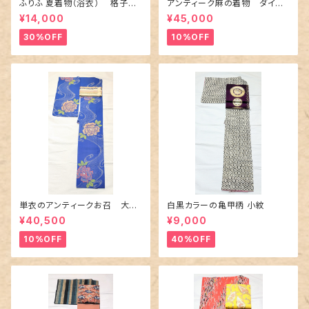
ふりふ 夏着物（浴衣） 格子に
アンティーク麻の着物 ダイヤ
百合や秋草花
に市松柄の上布
¥14,000
¥45,000
30%OFF
10%OFF
単衣のアンティークお召 大輪
白黒カラーの亀甲柄 小紋
の薔薇柄柄
¥40,500
¥9,000
10%OFF
40%OFF