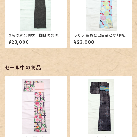
きもの道楽浴衣 蜘蛛の巣の刺
ふりふ 金魚と出目金と提灯柄の
繍紋 Sサイズ
セオα浴衣
¥23,000
¥23,000
セール中の商品