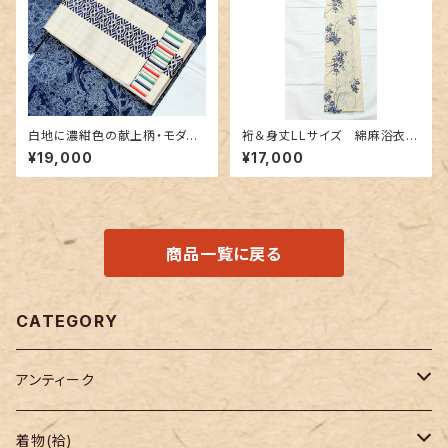
白地に濃紺色の献上柄・モダン
裄＆身丈LLサイズ 綿麻浴衣
なボーダー 博多織りリバーシ
クレマチスと麻の葉柄
¥19,000
¥17,000
ブル半幅帯
商品一覧に戻る
CATEGORY
アンティーク
着物
着物(袷)