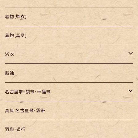
帯
小紋
着物(単衣)
羽織り・道行
色無地・江戸小紋
着物(真夏)
紬
浴衣
訪問着・付下
セオα・ポリ
振袖
お召し
木綿・綿麻
名古屋帯・袋帯・半幅帯
絞りの浴衣
名古屋帯
真夏 名古屋帯・袋帯
袋帯
羽織・道行