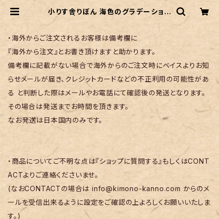
小りす舎りぼん 海色のグラデーション
| リサイクル着物 菅野
・海外からご注文されるお客様は備考欄に
『海外から注文』とお書き頂けますと助かります。
備考欄に記載がない場合で海外からのご注文時にベイスよりお知
らせメールが届き、クレジットカードなどの不正利用の可能性があ
る と判断した際はメールやお電話にて確認後の発送となります。
その場合は発送までお時間を頂きます。
なお発送は日本国内のみです。
・商品についてご不明な点は『ショップに質問する』もしくはCONT
ACTよりご連絡くださいませ。
(なおCONTACTの場合は
info@kimono-kanno.com
からのメ
ールを受信出来るように設定をご確認の上よろしくお願いいたしま
す。)