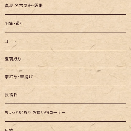
絞りの浴衣
名古屋帯
真夏 名古屋帯・袋帯
袋帯
羽織・道行
半幅帯
コート
夏羽織り
帯締め・帯揚げ
長襦袢
ちょっと訳あり お買い得コーナー
反物