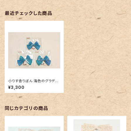
最近チェックした商品
小りす舎りぼん 海色のグラデー
ション
¥3,300
同じカテゴリの商品