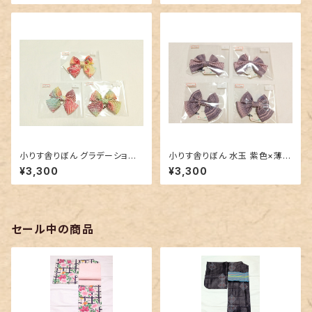
小りす舎りぼん グラデーション
小りす舎りぼん 水玉 紫色×薄ピ
の総絞り
ンク
¥3,300
¥3,300
セール中の商品