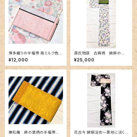
博多織りの半幅帯 苺ミルク色に
源氏物語 古典柄 綿麻の浴
乱菊地紋
衣 紅型調
¥12,000
¥25,000
撫松庵 麻の葉柄の半幅帯
花古今 綿絽浴衣～黒地に淡く
黄色✕金茶色
美しく咲く百合～