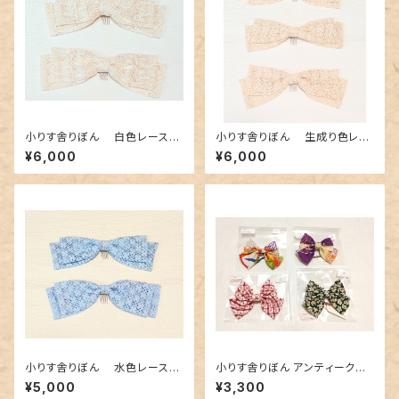
小りす舎りぼん 白色レースり
小りす舎りぼん 生成り色レー
ぼん（大）
スりぼん（大）
¥6,000
¥6,000
小りす舎りぼん 水色レースリ
小りす舎りぼん アンティークの
ボン（大）
生地 ４種類
¥5,000
¥3,300