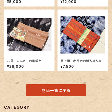
¥5,000
¥12,000
八重山みんさーの半幅帯 ヒ
献上柄 赤茶色の博多織り半幅
ルギ、椎、あかね染め 淡い薄茶
帯
¥28,000
¥7,500
色 証紙つき
商品一覧に戻る
CATEGORY