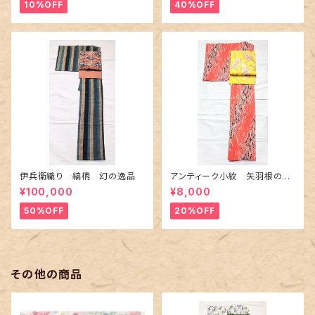
10%OFF
40%OFF
伊兵衛織り 縞柄 幻の逸品
アンティーク小紋 矢羽根の地
紋に短冊柄 裄６６cm
¥100,000
¥8,000
50%OFF
20%OFF
その他の商品