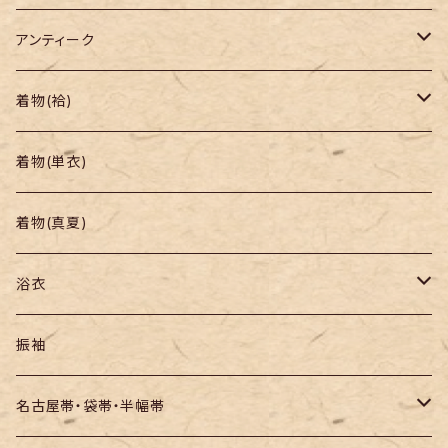
アンティーク
着物
着物(袷)
帯
小紋
着物(単衣)
羽織り・道行
色無地・江戸小紋
着物(真夏)
紬
浴衣
訪問着・付下
セオα・ポリ
振袖
お召し
木綿・綿麻
名古屋帯・袋帯・半幅帯