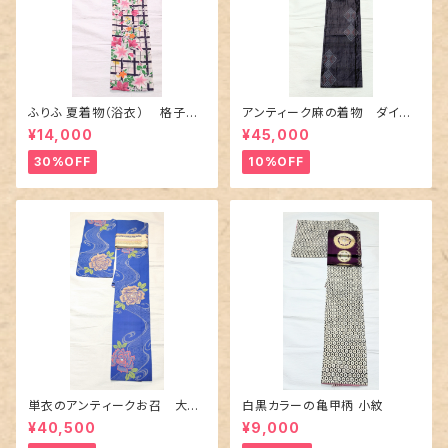
ふりふ 夏着物（浴衣） 格子に
アンティーク麻の着物 ダイヤ
百合や秋草花
に市松柄の上布
¥14,000
¥45,000
30%OFF
10%OFF
単衣のアンティークお召 大輪
白黒カラーの亀甲柄 小紋
の薔薇柄柄
¥40,500
¥9,000