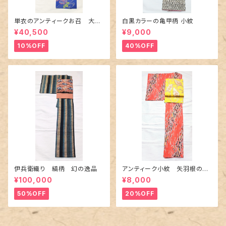
単衣のアンティークお召 大輪
白黒カラーの亀甲柄 小紋
の薔薇柄柄
¥40,500
¥9,000
10%OFF
40%OFF
伊兵衛織り 縞柄 幻の逸品
アンティーク小紋 矢羽根の地
紋に短冊柄 裄６６cm
¥100,000
¥8,000
50%OFF
20%OFF