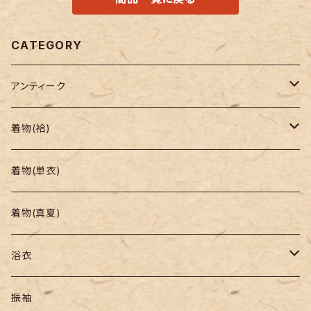
CATEGORY
アンティーク
着物
着物(袷)
帯
小紋
着物(単衣)
羽織り・道行
色無地・江戸小紋
着物(真夏)
紬
浴衣
訪問着・付下
セオα・ポリ
振袖