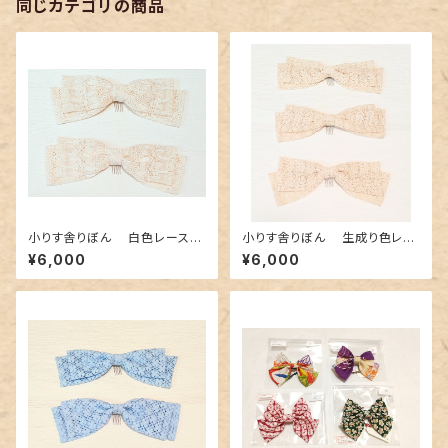
同じカテゴリの商品
小りす舎りぼん 白色レースり
小りす舎りぼん 生成り色レー
ぼん（大）
スりぼん（大）
¥6,000
¥6,000