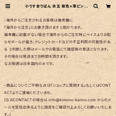
小りす舎りぼん 水玉 紫色×薄ピンク |
リサイクル着物 菅野
・海外からご注文されるお客様は備考欄に
『海外から注文』とお書き頂けますと助かります。
備考欄に記載がない場合で海外からのご注文時にベイスよりお知
らせメールが届き、クレジットカードなどの不正利用の可能性があ
る と判断した際はメールやお電話にて確認後の発送となります。
その場合は発送までお時間を頂きます。
なお発送は日本国内のみです。
・商品についてご不明な点は『ショップに質問する』もしくはCONT
ACTよりご連絡くださいませ。
(なおCONTACTの場合は
info@kimono-kanno.com
からのメ
ールを受信出来るように設定をご確認の上よろしくお願いいたしま
す。)