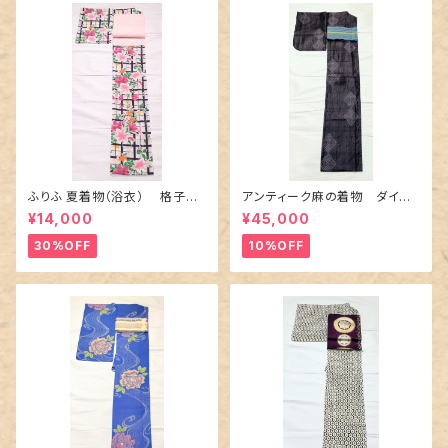
ふりふ 夏着物（浴衣） 格子に
アンティーク麻の着物 ダイヤ
百合や秋草花
に市松柄の上布
¥14,000
¥45,000
30%OFF
10%OFF