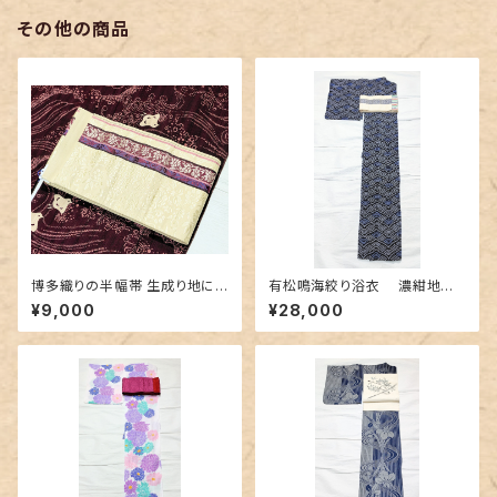
その他の商品
博多織りの半幅帯 生成り地に
有松鳴海絞り浴衣 濃紺地に
豪華な地紋＆赤紫色
青海波柄
¥9,000
¥28,000