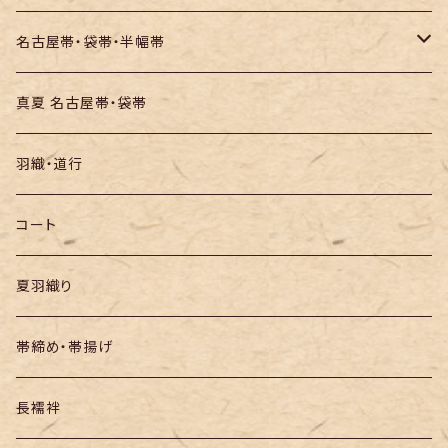
お召し
木綿・綿麻
名古屋帯・袋帯・半幅帯
絞りの浴衣
名古屋帯
真夏 名古屋帯・袋帯
袋帯
羽織・道行
半幅帯
コート
夏羽織り
帯締め・帯揚げ
長襦袢