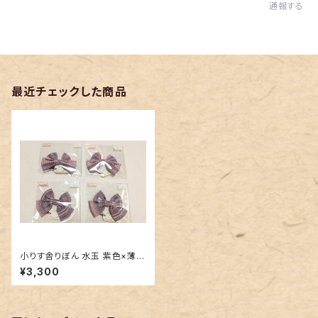
通報する
最近チェックした商品
小りす舎りぼん 水玉 紫色×薄ピ
ンク
¥3,300