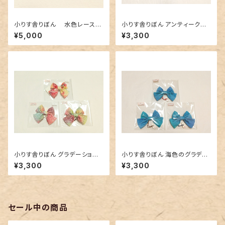
小りす舎りぼん 水色レースリ
小りす舎りぼん アンティークの
ボン（大）
生地 ４種類
¥5,000
¥3,300
小りす舎りぼん グラデーション
小りす舎りぼん 海色のグラデー
の総絞り
ション
¥3,300
¥3,300
セール中の商品