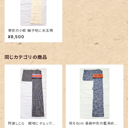
単衣の小紋 綸子地に水玉柄
¥8,500
同じカテゴリの商品
阿波しじら 紺地にチェック
裄６８cm 長板中形の藍染め浴
柄〜赤色とクリーム色〜
衣 網代織りに古典的な風景柄