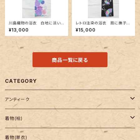
川島織物の浴衣 白地に淡い
レトロ注染の浴衣 扇に撫子〜
色合いの花柄
カラフルなぼかし～
¥13,000
¥15,000
商品一覧に戻る
CATEGORY
アンティーク
着物
着物(袷)
帯
小紋
着物(単衣)