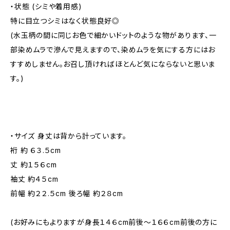
・状態 (シミや着用感)
特に目立つシミはなく状態良好◎
(水玉柄の間に同じお色で細かいドットのような物があります、一
部染めムラで滲んで見えますので、染めムラを気にする方にはお
すすめしません。お召し頂ければほとんど気にならないと思いま
す。)
・サイズ 身丈は背から計っています。
裄 約 ６３.５cm
丈 約１５６cm
袖丈 約４５cm
前幅 約２２.５cm 後ろ幅 約２８cm
(お好みにもよりますが身長１４６cm前後～１６６cm前後の方に