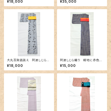
¥18,000
¥35,000
の両面染め
大丸百貨店誂え 阿波しじら
阿波しじら織り 紺地に赤色と
織 アザミ柄の注染
クリーム色の格子柄
¥18,000
¥15,000