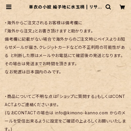
単衣の小紋 綸子地に水玉柄 | リサイ
クル着物 菅野
・海外からご注文されるお客様は備考欄に
『海外から注文』とお書き頂けますと助かります。
備考欄に記載がない場合で海外からのご注文時にベイスよりお知
らせメールが届き、クレジットカードなどの不正利用の可能性があ
る と判断した際はメールやお電話にて確認後の発送となります。
その場合は発送までお時間を頂きます。
なお発送は日本国内のみです。
・商品についてご不明な点は『ショップに質問する』もしくはCONT
ACTよりご連絡くださいませ。
(なおCONTACTの場合は
info@kimono-kanno.com
からのメ
ールを受信出来るように設定をご確認の上よろしくお願いいたしま
す。)