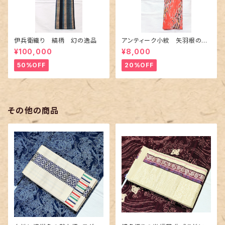
伊兵衛織り 縞柄 幻の逸品
アンティーク小紋 矢羽根の地
紋に短冊柄 裄６６cm
¥100,000
¥8,000
50%OFF
20%OFF
その他の商品