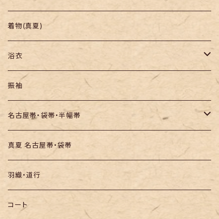
羽織り・道行
色無地・江戸小紋
着物(真夏)
紬
浴衣
訪問着・付下
セオα・ポリ
振袖
お召し
木綿・綿麻
名古屋帯・袋帯・半幅帯
絞りの浴衣
名古屋帯
真夏 名古屋帯・袋帯
袋帯
羽織・道行
半幅帯
コート