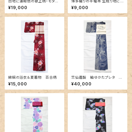
白地に濃紺色の献上柄・モダン
博多織りの半幅帯 生成り地に
なボーダー 博多織りリバーシ
豪華な地紋＆赤紫色
¥19,000
¥9,000
ブル半幅帯
綿絽の浴衣＆夏着物 百合柄
竺仙鑑製 紬ゆかたプレタ 縞
と流水と菖蒲
¥15,000
¥40,000