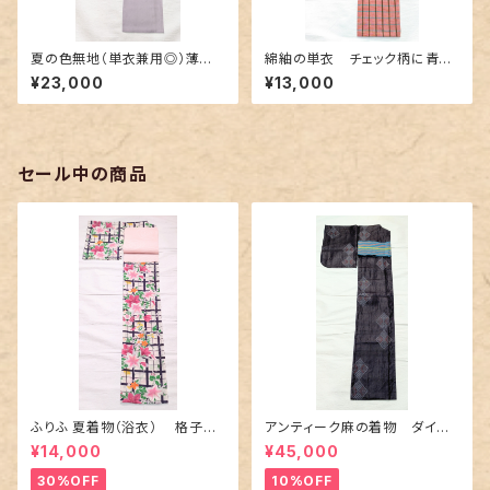
夏の色無地（単衣兼用◎）薄紫
綿紬の単衣 チェック柄に青緑
色
の差し色
¥23,000
¥13,000
セール中の商品
ふりふ 夏着物（浴衣） 格子に
アンティーク麻の着物 ダイヤ
百合や秋草花
に市松柄の上布
¥14,000
¥45,000
30%OFF
10%OFF