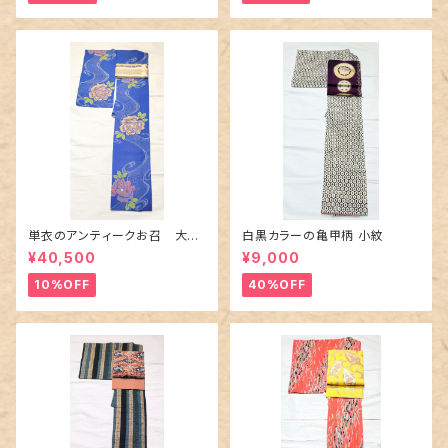
単衣のアンティークお召 大輪
白黒カラーの亀甲柄 小紋
の薔薇柄柄
¥40,500
¥9,000
10%OFF
40%OFF