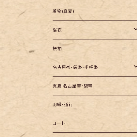
羽織り・道行
色無地・江戸小紋
着物(真夏)
紬
浴衣
訪問着・付下
セオα・ポリ
振袖
お召し
木綿・綿麻
名古屋帯・袋帯・半幅帯
絞りの浴衣
名古屋帯
真夏 名古屋帯・袋帯
袋帯
羽織・道行
半幅帯
コート