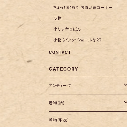
ちょっと訳あり お買い得コーナー
反物
小りす舎りぼん
小物（バック・ショールなど）
CONTACT
CATEGORY
アンティーク
着物
着物(袷)
帯
小紋
着物(単衣)