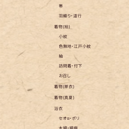
帯
羽織り・道行
着物(袷)
小紋
色無地・江戸小紋
紬
訪問着・付下
お召し
着物(単衣)
着物(真夏)
浴衣
セオα・ポリ
木綿・綿麻