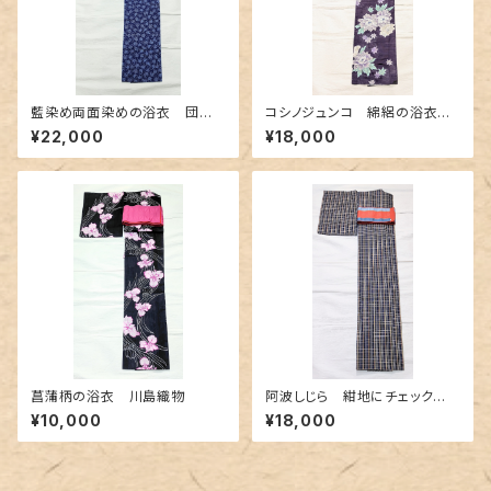
藍染め両面染めの浴衣 団扇
コシノジュンコ 綿絽の浴衣
柄✕よろけ縞
シックな紫色
¥22,000
¥18,000
菖蒲柄の浴衣 川島織物
阿波しじら 紺地にチェック
柄〜赤色とクリーム色〜
¥10,000
¥18,000