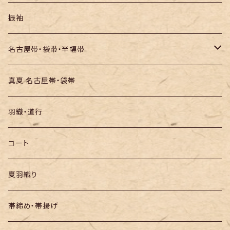
訪問着・付下
セオα・ポリ
振袖
お召し
木綿・綿麻
名古屋帯・袋帯・半幅帯
絞りの浴衣
名古屋帯
真夏 名古屋帯・袋帯
袋帯
羽織・道行
半幅帯
コート
夏羽織り
帯締め・帯揚げ