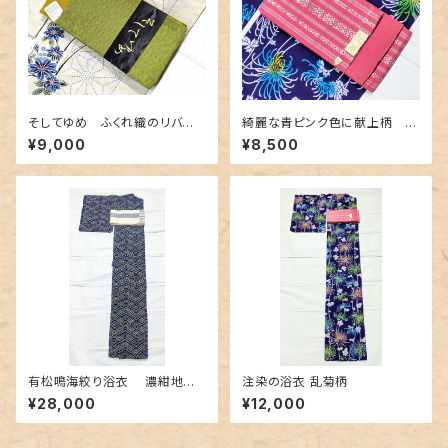
そしてゆめ ふくれ織のリバー
綺麗な青ピンク色に献上柄 博
シブル半幅帯 抹茶色×金茶色
多織の半幅帯
¥9,000
¥8,500
有松鳴海絞り浴衣 濃紺地に
注染の浴衣 乱菊柄
青海波柄
¥28,000
¥12,000