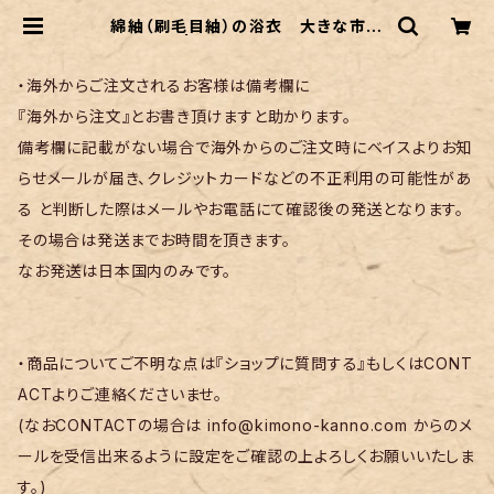
綿紬（刷毛目紬）の浴衣 大きな市松
に萩 | リサイクル着物 菅野
・海外からご注文されるお客様は備考欄に
『海外から注文』とお書き頂けますと助かります。
備考欄に記載がない場合で海外からのご注文時にベイスよりお知
らせメールが届き、クレジットカードなどの不正利用の可能性があ
る と判断した際はメールやお電話にて確認後の発送となります。
その場合は発送までお時間を頂きます。
なお発送は日本国内のみです。
・商品についてご不明な点は『ショップに質問する』もしくはCONT
ACTよりご連絡くださいませ。
(なおCONTACTの場合は
info@kimono-kanno.com
からのメ
ールを受信出来るように設定をご確認の上よろしくお願いいたしま
す。)