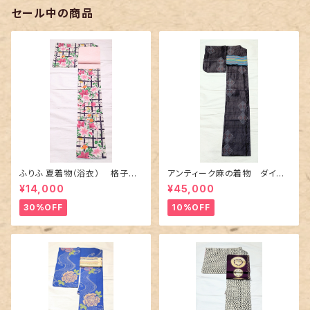
セール中の商品
ふりふ 夏着物（浴衣） 格子に
アンティーク麻の着物 ダイヤ
百合や秋草花
に市松柄の上布
¥14,000
¥45,000
30%OFF
10%OFF