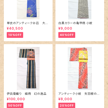
単衣のアンティークお召 大輪
白黒カラーの亀甲柄 小紋
の薔薇柄柄
¥40,500
¥9,000
10%OFF
40%OFF
伊兵衛織り 縞柄 幻の逸品
アンティーク小紋 矢羽根の地
紋に短冊柄 裄６６cm
¥100,000
¥8,000
50%OFF
20%OFF