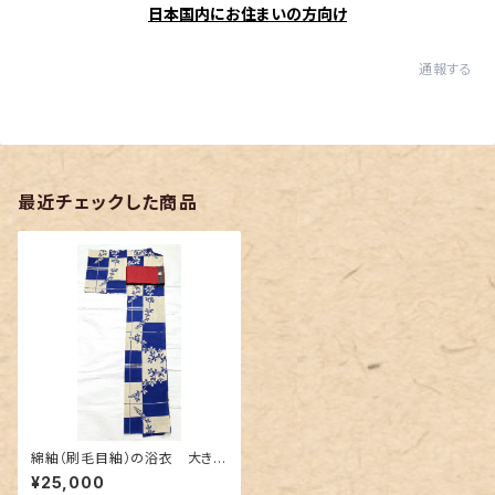
日本国内にお住まいの方向け
通報する
最近チェックした商品
綿紬（刷毛目紬）の浴衣 大きな
市松に萩
¥25,000