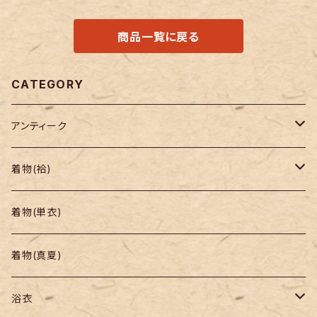
商品一覧に戻る
CATEGORY
アンティーク
着物
着物(袷)
帯
小紋
着物(単衣)
羽織り・道行
色無地・江戸小紋
着物(真夏)
紬
浴衣