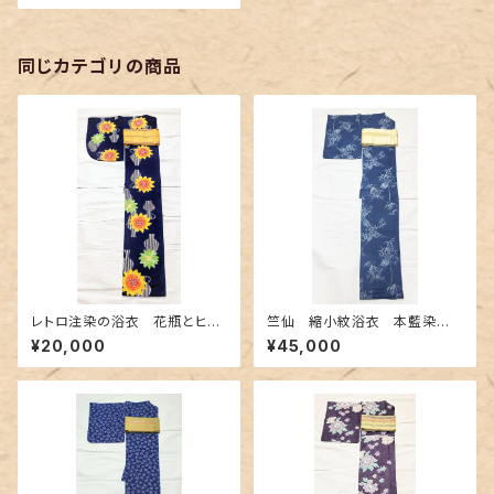
同じカテゴリの商品
レトロ注染の浴衣 花瓶とヒマ
竺仙 縮小紋浴衣 本藍染
ワリ柄
め〜長板中形の竹柄〜
¥20,000
¥45,000