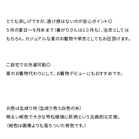
とても涼しげですが、透け感はないのが安心ポイント◎
５月の夏日～９月末まで（暑がりさんは１０月も）、浴衣としては
もちろん、カジュアルな夏のお着物や単衣としてもお召頂けます。
ご自宅でお洗濯可能◎
夏のお着物代わりにして、お着物デビューにもおすすめです。
お色は生成り地（生成り色と白色の糸）
明るい紺色で大きな市松模様に萩柄という古典的な文様。
（紺色は画像よりも落ちついた発色です。）