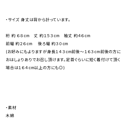
・サイズ 身丈は背から計っています。
裄 約 ６８cm 丈 約１５３cm 袖丈 約４６cm
前幅 約２６cm 後ろ幅 約３０cm
(お好みにもよりますが身長１４３cm前後～１６３cm前後の方に
おはしょりありでお召し頂けます。足首ぐらいに短く着付けて頂く
場合は１６４cm以上の方にも◎)
・素材
木綿