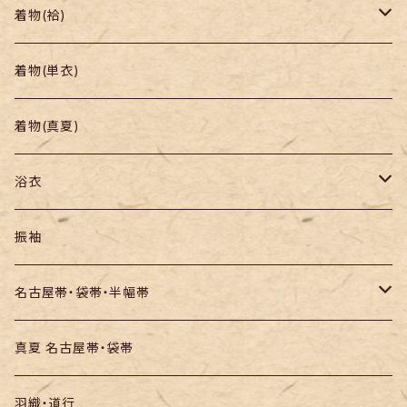
着物
着物(袷)
帯
小紋
着物(単衣)
羽織り・道行
色無地・江戸小紋
着物(真夏)
紬
浴衣
訪問着・付下
セオα・ポリ
振袖
お召し
木綿・綿麻
名古屋帯・袋帯・半幅帯
絞りの浴衣
名古屋帯
真夏 名古屋帯・袋帯
袋帯
羽織・道行