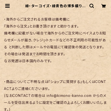
緑・ターコイズ・緑青色の博多織り井
上絹織の半幅帯リバーシブル | リサ
イクル着物 菅野
・海外からご注文されるお客様は備考欄に
『海外から注文』とお書き頂けますと助かります。
備考欄に記載がない場合で海外からのご注文時にベイスよりお知
らせメールが届き、クレジットカードなどの不正利用の可能性があ
る と判断した際はメールやお電話にて確認後の発送となります。
その場合は発送までお時間を頂きます。
なお発送は日本国内のみです。
・商品についてご不明な点は『ショップに質問する』もしくはCONT
ACTよりご連絡くださいませ。
(なおCONTACTの場合は
info@kimono-kanno.com
からのメ
ールを受信出来るように設定をご確認の上よろしくお願いいたしま
す。)