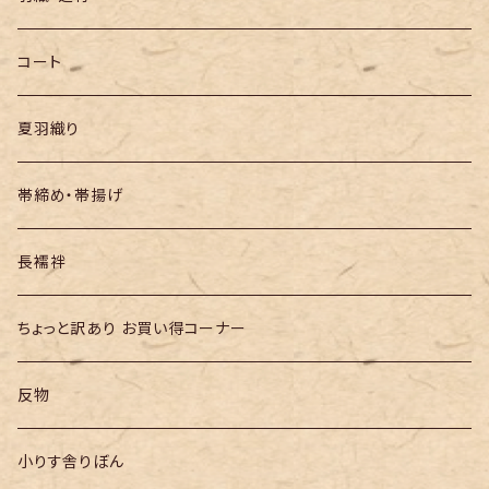
半幅帯
コート
夏羽織り
帯締め・帯揚げ
長襦袢
ちょっと訳あり お買い得コーナー
反物
小りす舎りぼん