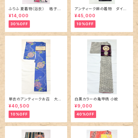
ふりふ 夏着物（浴衣） 格子に
アンティーク麻の着物 ダイヤ
百合や秋草花
に市松柄の上布
¥14,000
¥45,000
30%OFF
10%OFF
単衣のアンティークお召 大輪
白黒カラーの亀甲柄 小紋
の薔薇柄柄
¥40,500
¥9,000
10%OFF
40%OFF