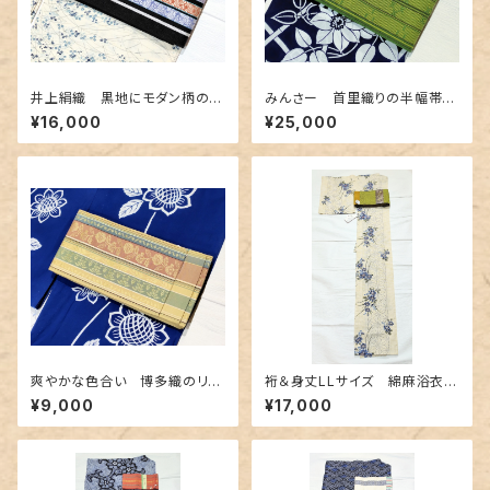
井上絹織 黒地にモダン柄の博
みんさー 首里織りの半幅帯
多織半幅 リバーシブル
深緑色
¥16,000
¥25,000
爽やかな色合い 博多織のリバ
裄＆身丈LLサイズ 綿麻浴衣
ーシブル半幅帯
クレマチスと麻の葉柄
¥9,000
¥17,000