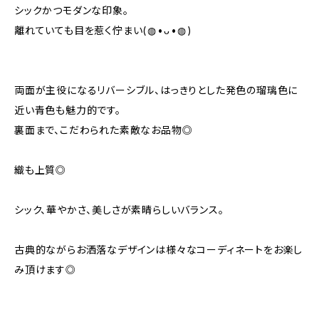
シックかつモダンな印象。
離れていても目を惹く佇まい(⁠◍⁠•⁠ᴗ⁠•⁠◍⁠)
両面が主役になるリバーシブル、はっきりとした発色の瑠璃色に
近い青色も魅力的です。
裏面まで、こだわられた素敵なお品物◎
織も上質◎
シック、華やかさ、美しさが素晴らしいバランス。
古典的ながらお洒落なデザインは様々なコーディネートをお楽し
み頂けます◎