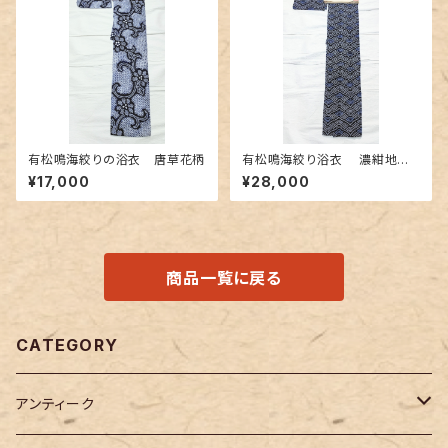
有松鳴海絞りの浴衣 唐草花柄
有松鳴海絞り浴衣 濃紺地に
青海波柄
¥17,000
¥28,000
商品一覧に戻る
CATEGORY
アンティーク