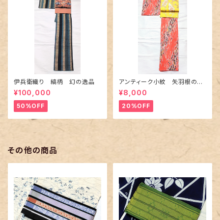
伊兵衛織り 縞柄 幻の逸品
アンティーク小紋 矢羽根の地
紋に短冊柄 裄６６cm
¥100,000
¥8,000
50%OFF
20%OFF
その他の商品