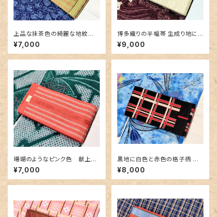
上品な抹茶色の綺麗な地紋
博多織りの半幅帯 生成り地に
博多織り半幅帯
豪華な地紋＆赤紫色
¥7,000
¥9,000
珊瑚のようなピンク色 献上柄
黒地に白色と赤色の格子柄 博
の博多織り半幅帯
多織りの半幅帯
¥7,000
¥8,000