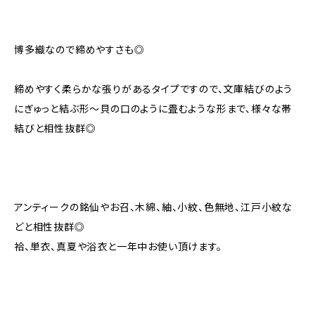
博多織なので締めやすさも◎
締めやすく柔らかな張りがあるタイプですので、文庫結びのよう
にぎゅっと結ぶ形〜貝の口のように畳むような形まで、様々な帯
結びと相性抜群◎
アンティークの銘仙やお召、木綿、紬、小紋、色無地、江戸小紋な
どと相性抜群◎
袷、単衣、真夏や浴衣と一年中お使い頂けます。