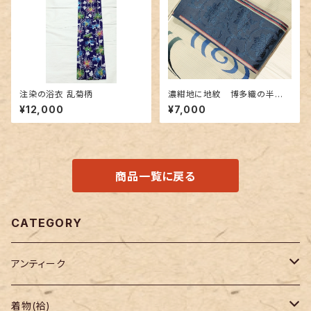
注染の浴衣 乱菊柄
濃紺地に地紋 博多織の半幅
帯
¥12,000
¥7,000
商品一覧に戻る
CATEGORY
アンティーク
着物
着物(袷)