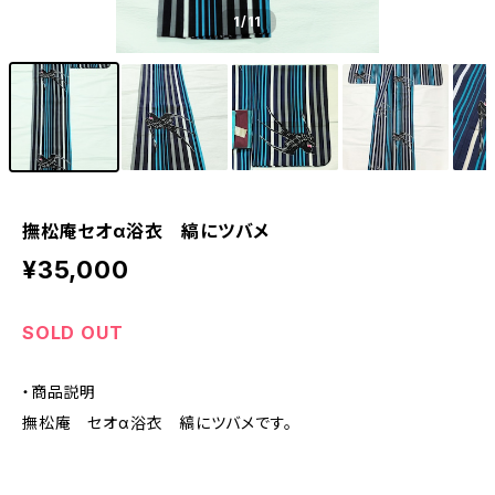
1
/11
撫松庵セオα浴衣 縞にツバメ
¥35,000
SOLD OUT
・商品説明
撫松庵 セオα浴衣 縞にツバメです。