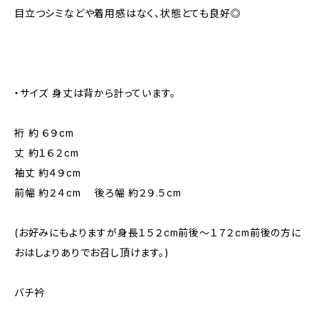
目立つシミなどや着用感はなく、状態とても良好◎
・サイズ 身丈は背から計っています。
裄 約 ６９cm
丈 約１６２cm
袖丈 約４９cm
前幅 約２４cm 後ろ幅 約２９.５cm
(お好みにもよりますが身長１５２cm前後～１７２cm前後の方に
おはしょりありでお召し頂けます。)
バチ衿