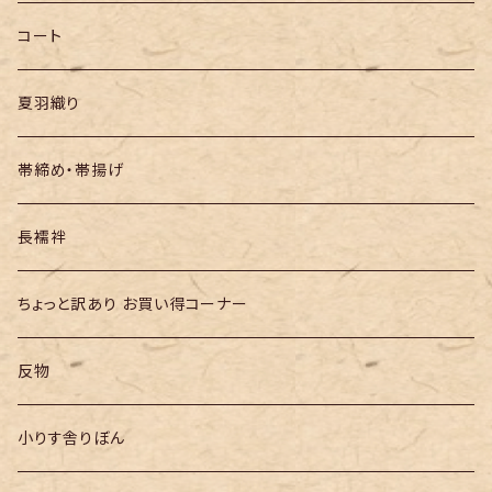
半幅帯
コート
夏羽織り
帯締め・帯揚げ
長襦袢
ちょっと訳あり お買い得コーナー
反物
小りす舎りぼん