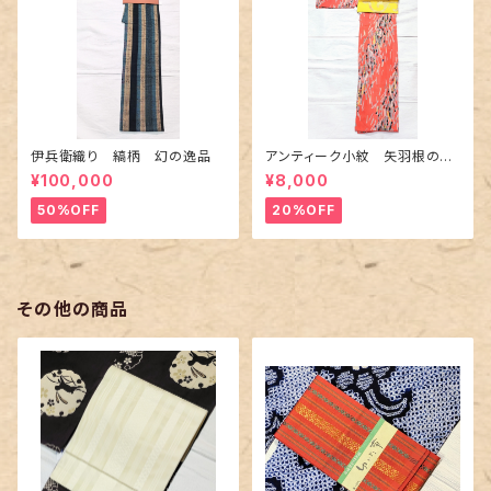
伊兵衛織り 縞柄 幻の逸品
アンティーク小紋 矢羽根の地
紋に短冊柄 裄６６cm
¥100,000
¥8,000
50%OFF
20%OFF
その他の商品