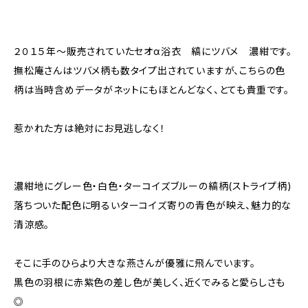
２０１５年〜販売されていたセオα浴衣 縞にツバメ 濃紺です。
撫松庵さんはツバメ柄も数タイプ出されていますが、こちらの色
柄は当時含めデータがネットにもほとんどなく、とても貴重です。
惹かれた方は絶対にお見逃しなく！
濃紺地にグレー色・白色・ターコイズブルーの縞柄(ストライプ柄)
落ちついた配色に明るいターコイズ寄りの青色が映え、魅力的な
清涼感。
そこに手のひらより大きな燕さんが優雅に飛んでいます。
黒色の羽根に赤紫色の差し色が美しく、近くでみると愛らしさも
◎