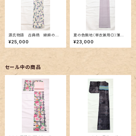
源氏物語 古典柄 綿麻の浴
夏の色無地（単衣兼用◎）薄紫
衣 紅型調
色
¥25,000
¥23,000
セール中の商品