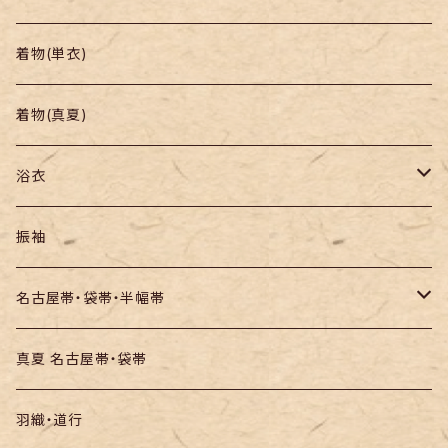
帯
小紋
着物(単衣)
羽織り・道行
色無地・江戸小紋
着物(真夏)
紬
浴衣
訪問着・付下
セオα・ポリ
振袖
お召し
木綿・綿麻
名古屋帯・袋帯・半幅帯
絞りの浴衣
名古屋帯
真夏 名古屋帯・袋帯
袋帯
羽織・道行