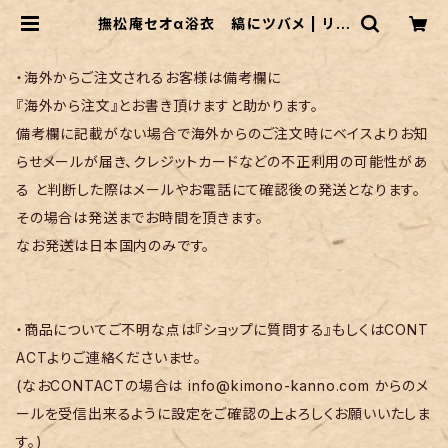
撫松庵セオα浴衣 縞にツバメ | リサ
イクル着物 菅野
・海外からご注文されるお客様は備考欄に
『海外から注文』とお書き頂けますと助かります。
備考欄に記載がない場合で海外からのご注文時にベイスよりお知
らせメールが届き、クレジットカードなどの不正利用の可能性があ
る と判断した際はメールやお電話にて確認後の発送となります。
その場合は発送までお時間を頂きます。
なお発送は日本国内のみです。
・商品についてご不明な点は『ショップに質問する』もしくはCONT
ACTよりご連絡くださいませ。
(なおCONTACTの場合は
info@kimono-kanno.com
からのメ
ールを受信出来るように設定をご確認の上よろしくお願いいたしま
す。)