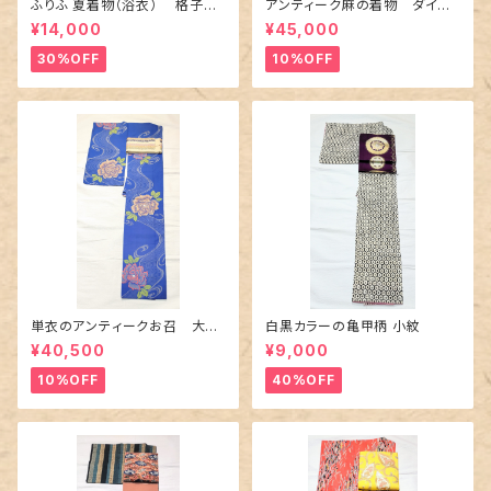
ふりふ 夏着物（浴衣） 格子に
アンティーク麻の着物 ダイヤ
百合や秋草花
に市松柄の上布
¥14,000
¥45,000
30%OFF
10%OFF
単衣のアンティークお召 大輪
白黒カラーの亀甲柄 小紋
の薔薇柄柄
¥40,500
¥9,000
10%OFF
40%OFF