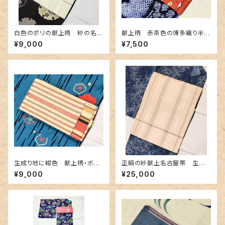
白色のポリの献上柄 紗の名古
献上柄 赤茶色の博多織り半幅
屋帯 長尺
帯
¥9,000
¥7,500
生成り地に紺色 献上柄・ボー
正絹の紗献上名古屋帯 生成り
ダー柄のリバーシブル 博多織
地にベビーピンク・ブルーグレー
¥9,000
¥25,000
り半幅帯