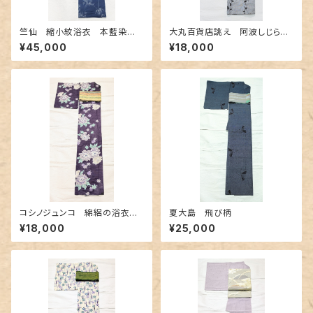
竺仙 縮小紋浴衣 本藍染
大丸百貨店誂え 阿波しじら
め〜長板中形の竹柄〜
織 アザミ柄の注染
¥45,000
¥18,000
コシノジュンコ 綿絽の浴衣
夏大島 飛び柄
シックな紫色
¥18,000
¥25,000