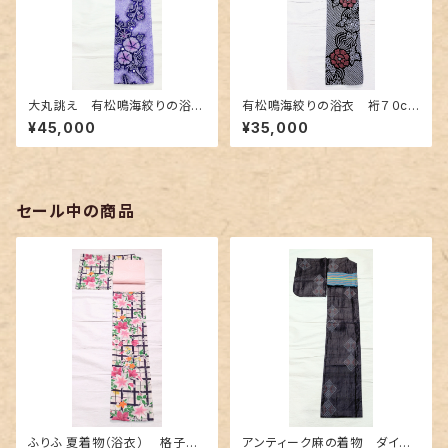
大丸誂え 有松鳴海絞りの浴
有松鳴海絞りの浴衣 裄７０cm
衣 紫色の濃淡に朝顔柄
濃紺地に赤色の牡丹柄
¥45,000
¥35,000
セール中の商品
ふりふ 夏着物（浴衣） 格子に
アンティーク麻の着物 ダイヤ