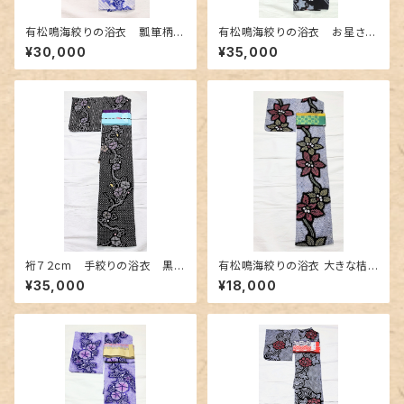
有松鳴海絞りの浴衣 瓢箪柄
有松鳴海絞りの浴衣 お星さま
白地に明るい紫色
のような桔梗柄
¥30,000
¥35,000
裄７２cm 手絞りの浴衣 黒地
有松鳴海絞りの浴衣 大きな桔
に朝顔柄
梗柄
¥35,000
¥18,000