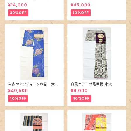
百合や秋草花
に市松柄の上布
¥14,000
¥45,000
30%OFF
10%OFF
単衣のアンティークお召 大輪
白黒カラーの亀甲柄 小紋
の薔薇柄柄
¥40,500
¥9,000
10%OFF
40%OFF