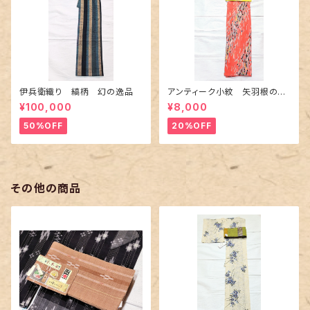
伊兵衛織り 縞柄 幻の逸品
アンティーク小紋 矢羽根の地
紋に短冊柄 裄６６cm
¥100,000
¥8,000
50%OFF
20%OFF
その他の商品