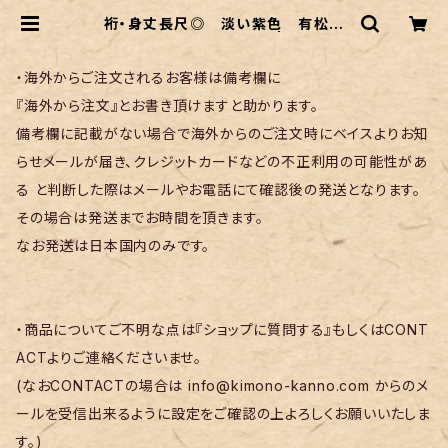
裄・身丈長尺◎ 淡い紫色 有松鳴
海絞りの浴衣 紫陽花柄 | リサイク
ル着物 菅野
・海外からご注文されるお客様は備考欄に
『海外から注文』とお書き頂けますと助かります。
備考欄に記載がない場合で海外からのご注文時にベイスよりお知
らせメールが届き、クレジットカードなどの不正利用の可能性があ
る と判断した際はメールやお電話にて確認後の発送となります。
その場合は発送までお時間を頂きます。
なお発送は日本国内のみです。
・商品についてご不明な点は『ショップに質問する』もしくはCONT
ACTよりご連絡くださいませ。
(なおCONTACTの場合は
info@kimono-kanno.com
からのメ
ールを受信出来るように設定をご確認の上よろしくお願いいたしま
す。)