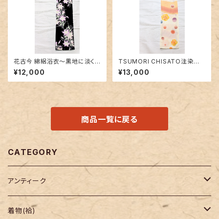
花古今 綿絽浴衣～黒地に淡く
TSUMORI CHISATO注染浴
美しく咲く百合～
衣〜水玉と薔薇柄〜
¥12,000
¥13,000
商品一覧に戻る
CATEGORY
アンティーク
着物
着物(袷)