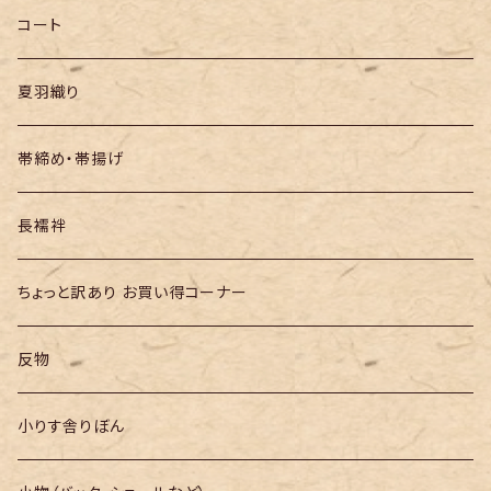
半幅帯
コート
夏羽織り
帯締め・帯揚げ
長襦袢
ちょっと訳あり お買い得コーナー
反物
小りす舎りぼん