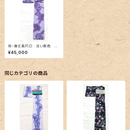
裄・身丈長尺◎ 淡い紫色 有
松鳴海絞りの浴衣 紫陽花柄
¥45,000
同じカテゴリの商品