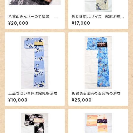
八重山みんさーの半幅帯 ヒ
裄＆身丈LLサイズ 綿麻浴衣
ルギ、椎、あかね染め 淡い薄茶
クレマチスと麻の葉柄
¥28,000
¥17,000
色 証紙つき
上品な淡い青色の綿紅梅浴衣
板締め＆注染の百合柄の浴衣
¥10,000
¥25,000