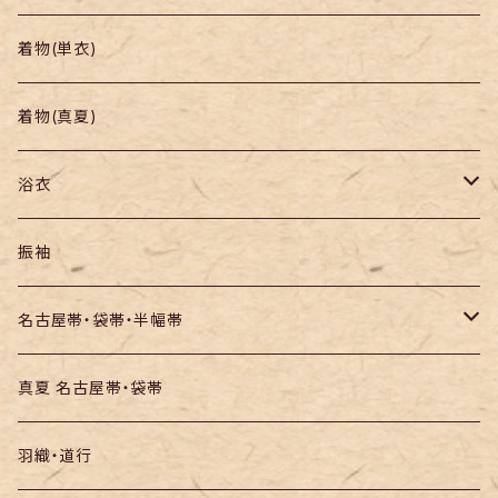
帯
小紋
着物(単衣)
羽織り・道行
色無地・江戸小紋
着物(真夏)
紬
浴衣
訪問着・付下
セオα・ポリ
振袖
お召し
木綿・綿麻
名古屋帯・袋帯・半幅帯
絞りの浴衣
名古屋帯
真夏 名古屋帯・袋帯
袋帯
羽織・道行