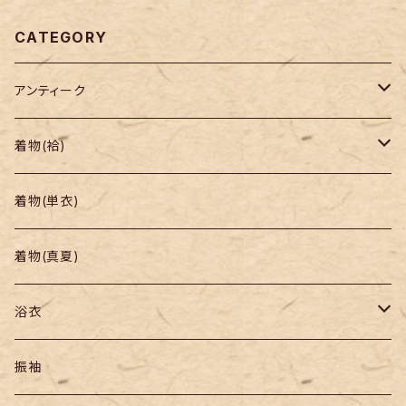
CATEGORY
アンティーク
着物
着物(袷)
帯
小紋
着物(単衣)
羽織り・道行
色無地・江戸小紋
着物(真夏)
紬
浴衣
訪問着・付下
セオα・ポリ
振袖