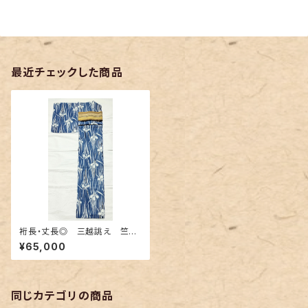
最近チェックした商品
裄長・丈長◎ 三越誂え 竺仙
の綿紅梅浴衣 菖蒲柄
¥65,000
同じカテゴリの商品