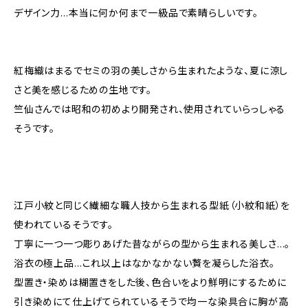
デザイン力…本当に何か何まで一級品で素晴らしいです。
紅梅織はまるでセミの羽の美しさから生まれたような、夏に涼し
さと美を感じるための生地です。
竺仙さんでは昭和の初めより開発され、使用されていらっしゃる
そうです。
江戸小紋と同じく繊細な職人技から生まれる型紙（小紋和紙）を
使われているそうです。
丁寧に一つ一つ彫りあげた昔ながらの型から生まれる美しさ…。
浴衣の極上品…これ以上はなかなかない贅を凝らした浴衣。
型置き・染めは糊置きをした後、色合いをより鮮明にするために
引き染めにて仕上げてられているそうで均一な染具合に胸が高