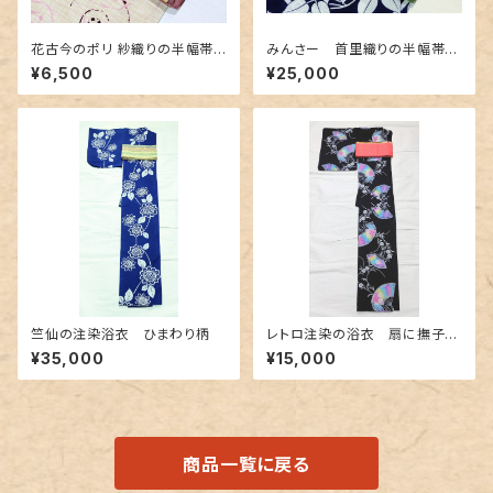
花古今のポリ 紗織りの半幅帯
みんさー 首里織りの半幅帯
リバーシブル
深緑色
¥6,500
¥25,000
竺仙の注染浴衣 ひまわり柄
レトロ注染の浴衣 扇に撫子〜
カラフルなぼかし～
¥35,000
¥15,000
商品一覧に戻る