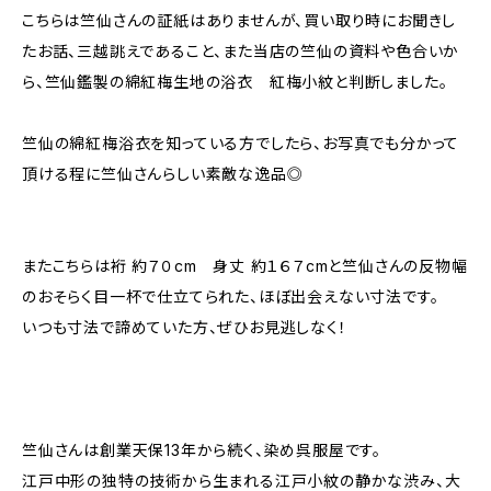
こちらは竺仙さんの証紙はありませんが、買い取り時にお聞きし
たお話、三越誂えであること、また当店の竺仙の資料や色合いか
ら、竺仙鑑製の綿紅梅生地の浴衣 紅梅小紋と判断しました。
竺仙の綿紅梅浴衣を知っている方でしたら、お写真でも分かって
頂ける程に竺仙さんらしい素敵な逸品◎
またこちらは裄 約７０cm 身丈 約１６７cmと竺仙さんの反物幅
のおそらく目一杯で仕立てられた、ほぼ出会えない寸法です。
いつも寸法で諦めていた方、ぜひお見逃しなく！
竺仙さんは創業天保13年から続く、染め呉服屋です。
江戸中形の独特の技術から生まれる江戸小紋の静かな渋み、大