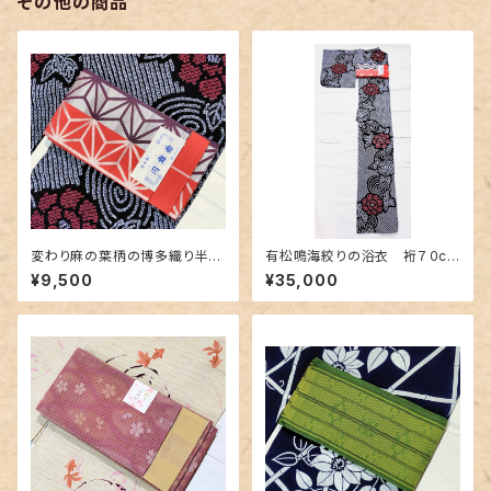
その他の商品
変わり麻の葉柄の博多織り半幅
有松鳴海絞りの浴衣 裄７０cm
帯 未使用品
濃紺地に赤色の牡丹柄
¥9,500
¥35,000