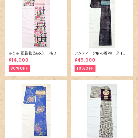
ふりふ 夏着物（浴衣） 格子に
アンティーク麻の着物 ダイヤ
百合や秋草花
に市松柄の上布
¥14,000
¥45,000
30%OFF
10%OFF