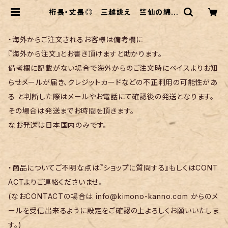
裄長・丈長◎ 三越誂え 竺仙の綿紅
梅浴衣 菖蒲柄 | リサイクル着物 菅
野
・海外からご注文されるお客様は備考欄に
『海外から注文』とお書き頂けますと助かります。
備考欄に記載がない場合で海外からのご注文時にベイスよりお知
らせメールが届き、クレジットカードなどの不正利用の可能性があ
る と判断した際はメールやお電話にて確認後の発送となります。
その場合は発送までお時間を頂きます。
なお発送は日本国内のみです。
・商品についてご不明な点は『ショップに質問する』もしくはCONT
ACTよりご連絡くださいませ。
(なおCONTACTの場合は
info@kimono-kanno.com
からのメ
ールを受信出来るように設定をご確認の上よろしくお願いいたしま
す。)