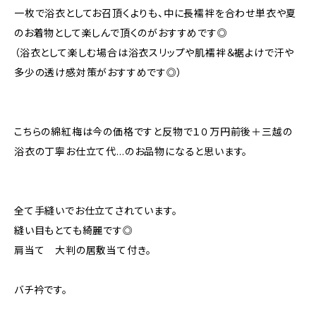
一枚で浴衣としてお召頂くよりも、中に長襦袢を合わせ単衣や夏
のお着物として楽しんで頂くのがおすすめです◎
（浴衣として楽しむ場合は浴衣スリップや肌襦袢＆裾よけで汗や
多少の透け感対策がおすすめです◎）
こちらの綿紅梅は今の価格ですと反物で１０万円前後＋三越の
浴衣の丁寧お仕立て代…のお品物になると思います。
全て手縫いでお仕立てされています。
縫い目もとても綺麗です◎
肩当て 大判の居敷当て付き。
バチ衿です。