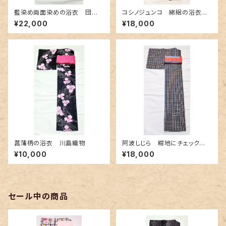
藍染め両面染めの浴衣 団扇
コシノジュンコ 綿絽の浴衣
柄✕よろけ縞
シックな紫色
¥22,000
¥18,000
菖蒲柄の浴衣 川島織物
阿波しじら 紺地にチェック
柄〜赤色とクリーム色〜
¥10,000
¥18,000
セール中の商品