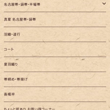
お召し
木綿・綿麻
名古屋帯・袋帯・半幅帯
絞りの浴衣
名古屋帯
真夏 名古屋帯・袋帯
袋帯
羽織・道行
半幅帯
コート
夏羽織り
帯締め・帯揚げ
長襦袢
ちょっと訳あり お買い得コーナー