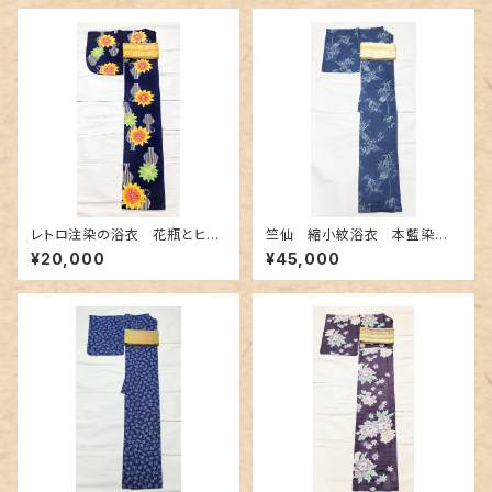
レトロ注染の浴衣 花瓶とヒマ
竺仙 縮小紋浴衣 本藍染
ワリ柄
め〜長板中形の竹柄〜
¥20,000
¥45,000