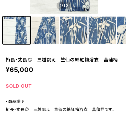
1
/10
裄長・丈長◎ 三越誂え 竺仙の綿紅梅浴衣 菖蒲柄
¥65,000
SOLD OUT
・商品説明
裄長・丈長◎ 三越誂え 竺仙の綿紅梅浴衣 菖蒲柄です。