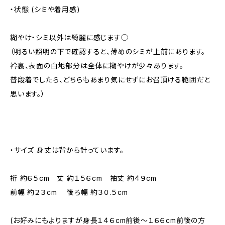
・状態 (シミや着用感)
糊やけ・シミ以外は綺麗に感じます◯
（明るい照明の下で確認すると、薄めのシミが上前にあります。
衿裏、表面の白地部分は全体に糊やけが少々あります。
普段着でしたら、どちらもあまり気にせずにお召頂ける範囲だと
思います。）
・サイズ 身丈は背から計っています。
裄 約６５cm 丈 約１５６cm 袖丈 約４９cm
前幅 約２３cm 後ろ幅 約３０.５cm
(お好みにもよりますが身長１４６cm前後～１６６cm前後の方