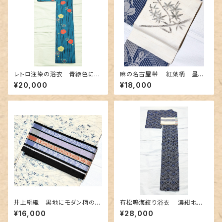
レトロ注染の浴衣 青緑色にク
麻の名古屋帯 紅葉柄 墨色
ラゲのような梅柄
手描き
¥20,000
¥18,000
井上絹織 黒地にモダン柄の博
有松鳴海絞り浴衣 濃紺地に
多織半幅 リバーシブル
青海波柄
¥16,000
¥28,000