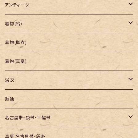
アンティーク
着物
着物(袷)
帯
小紋
着物(単衣)
羽織り・道行
色無地・江戸小紋
着物(真夏)
紬
浴衣
訪問着・付下
セオα・ポリ
振袖
お召し
木綿・綿麻
名古屋帯・袋帯・半幅帯
絞りの浴衣
名古屋帯
真夏 名古屋帯・袋帯