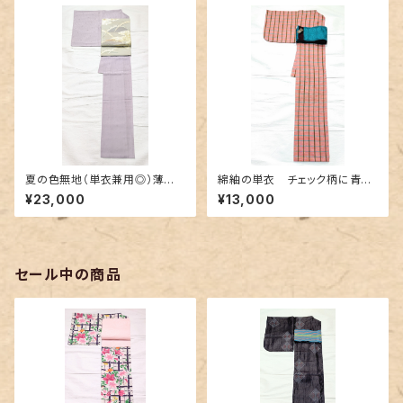
夏の色無地（単衣兼用◎）薄紫
綿紬の単衣 チェック柄に青緑
色
の差し色
¥23,000
¥13,000
セール中の商品