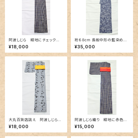
阿波しじら 紺地にチェック
裄６８cm 長板中形の藍染め浴
柄〜赤色とクリーム色〜
衣 網代織りに古典的な風景柄
¥18,000
¥35,000
の両面染め
大丸百貨店誂え 阿波しじら
阿波しじら織り 紺地に赤色と
織 アザミ柄の注染
クリーム色の格子柄
¥18,000
¥15,000