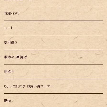
袋帯
羽織・道行
半幅帯
コート
夏羽織り
帯締め・帯揚げ
長襦袢
ちょっと訳あり お買い得コーナー
反物