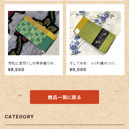
市松に宝尽くしの博多織りの半
そしてゆめ ふくれ織のリバー
幅帯
シブル半幅帯 抹茶色×金茶色
¥8,500
¥9,000
商品一覧に戻る
CATEGORY