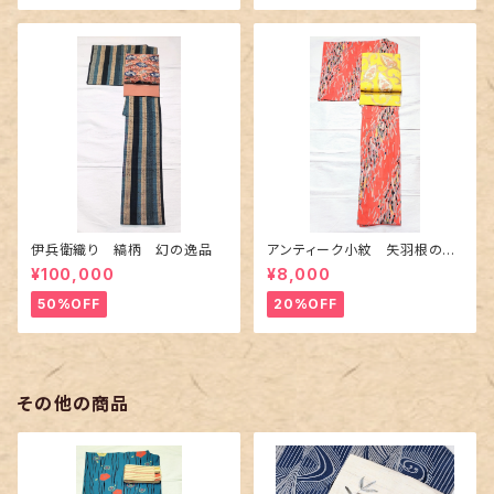
伊兵衛織り 縞柄 幻の逸品
アンティーク小紋 矢羽根の地
紋に短冊柄 裄６６cm
¥100,000
¥8,000
50%OFF
20%OFF
その他の商品