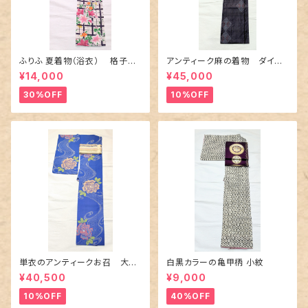
ふりふ 夏着物（浴衣） 格子に
アンティーク麻の着物 ダイヤ
百合や秋草花
に市松柄の上布
¥14,000
¥45,000
30%OFF
10%OFF
単衣のアンティークお召 大輪
白黒カラーの亀甲柄 小紋
の薔薇柄柄
¥40,500
¥9,000
10%OFF
40%OFF