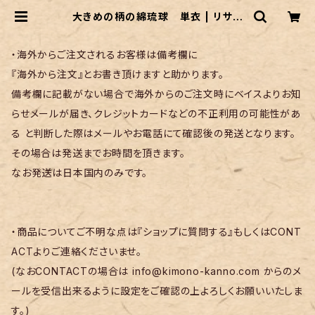
大きめの柄の綿琉球 単衣 | リサイ
クル着物 菅野
・海外からご注文されるお客様は備考欄に
『海外から注文』とお書き頂けますと助かります。
備考欄に記載がない場合で海外からのご注文時にベイスよりお知
らせメールが届き、クレジットカードなどの不正利用の可能性があ
る と判断した際はメールやお電話にて確認後の発送となります。
その場合は発送までお時間を頂きます。
なお発送は日本国内のみです。
・商品についてご不明な点は『ショップに質問する』もしくはCONT
ACTよりご連絡くださいませ。
(なおCONTACTの場合は
info@kimono-kanno.com
からのメ
ールを受信出来るように設定をご確認の上よろしくお願いいたしま
す。)