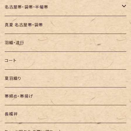
お召し
木綿・綿麻
名古屋帯・袋帯・半幅帯
絞りの浴衣
名古屋帯
真夏 名古屋帯・袋帯
袋帯
羽織・道行
半幅帯
コート
夏羽織り
帯締め・帯揚げ
長襦袢