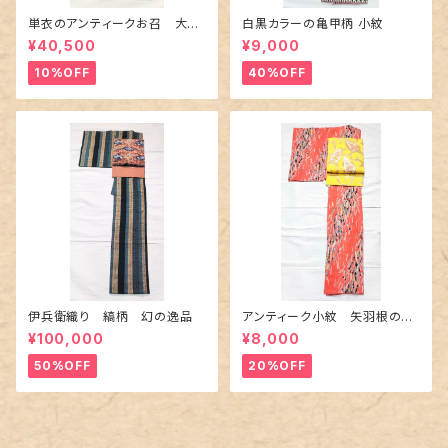
単衣のアンティークお召 大輪
白黒カラーの亀甲柄 小紋
の薔薇柄柄
¥40,500
¥9,000
10%OFF
40%OFF
伊兵衛織り 縞柄 幻の逸品
アンティーク小紋 矢羽根の地
紋に短冊柄 裄６６cm
¥100,000
¥8,000
50%OFF
20%OFF