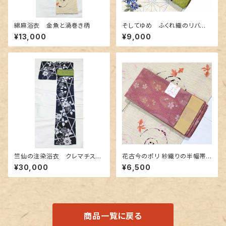
綿麻浴衣 金魚と渦巻き柄
そしてゆめ ふくれ織のリバー
シブル半幅帯 抹茶色×金茶色
¥13,000
¥9,000
竺仙の注染浴衣 クレマチス
花古今のポリ 紗織りの半幅帯
（鉄線に竹垣）柄
リバーシブル
¥30,000
¥6,500
商品一覧に戻る