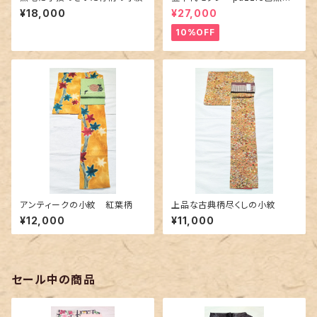
ターコイズ
¥18,000
¥27,000
10%OFF
アンティークの小紋 紅葉柄
上品な古典柄尽くしの小紋
¥12,000
¥11,000
セール中の商品