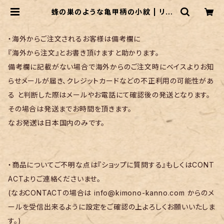
蜂の巣のような亀甲柄の小紋 | リサ
イクル着物 菅野
・海外からご注文されるお客様は備考欄に
『海外から注文』とお書き頂けますと助かります。
備考欄に記載がない場合で海外からのご注文時にベイスよりお知
らせメールが届き、クレジットカードなどの不正利用の可能性があ
る と判断した際はメールやお電話にて確認後の発送となります。
その場合は発送までお時間を頂きます。
なお発送は日本国内のみです。
・商品についてご不明な点は『ショップに質問する』もしくはCONT
ACTよりご連絡くださいませ。
(なおCONTACTの場合は
info@kimono-kanno.com
からのメ
ールを受信出来るように設定をご確認の上よろしくお願いいたしま
す。)