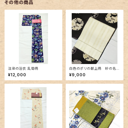
その他の商品
注染の浴衣 乱菊柄
白色のポリの献上柄 紗の名古
屋帯 長尺
¥12,000
¥9,000