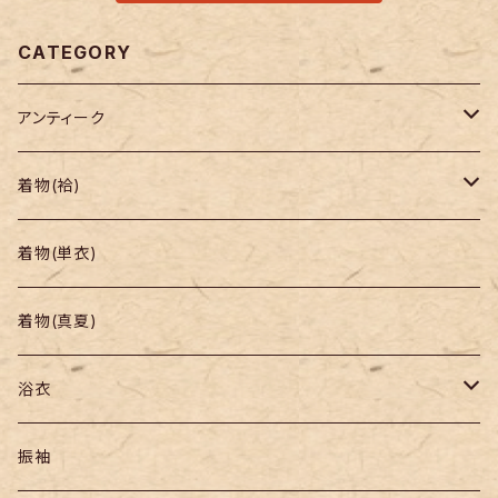
CATEGORY
アンティーク
着物
着物(袷)
帯
小紋
着物(単衣)
羽織り・道行
色無地・江戸小紋
着物(真夏)
紬
浴衣
訪問着・付下
セオα・ポリ
振袖