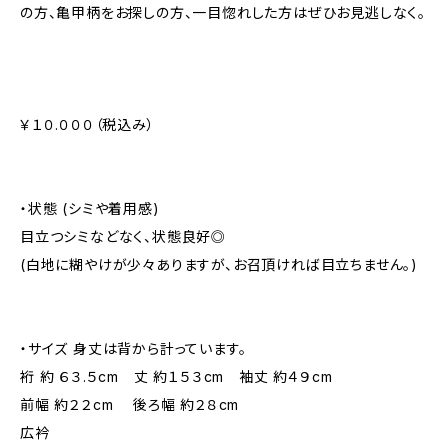
の方、亀甲柄をお探しの方、一目惚れした方はぜひお見逃しなく。
￥１０.０００（税込み）
・状態 (シミや着用感)
目立つシミなどなく、状態良好◎
(白地に糊やけが少々ありますが、お召頂ければ目立ちません。)
・サイズ 身丈は背から計っています。
裄 約 ６３.５cm 丈 約１５３cm 袖丈 約４９cm
前幅 約２２cm 後ろ幅 約２８cm
広衿