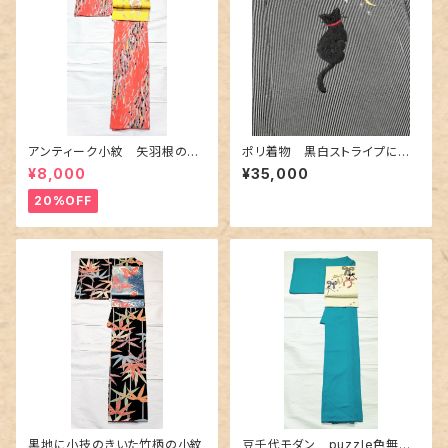
アンティーク小紋 矢羽根の地
ポリ着物 黒白ストライプに猫
紋に短冊柄 裄６６cm
の刺繍
¥8,000
¥35,000
20%OFF
黒地に小技のきいた竹柄の小紋
豆千代モダン puzzle色無地