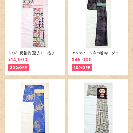
ふりふ 夏着物（浴衣） 格子に
アンティーク麻の着物 ダイヤ
百合や秋草花
に市松柄の上布
¥14,000
¥45,000
30%OFF
10%OFF