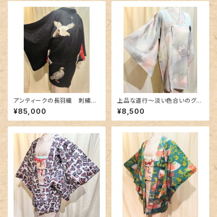
アンティークの長羽織 刺繍〜
上品な道行〜淡い色合いのグラ
鳩柄の逸品〜
デーション〜
¥85,000
¥8,500