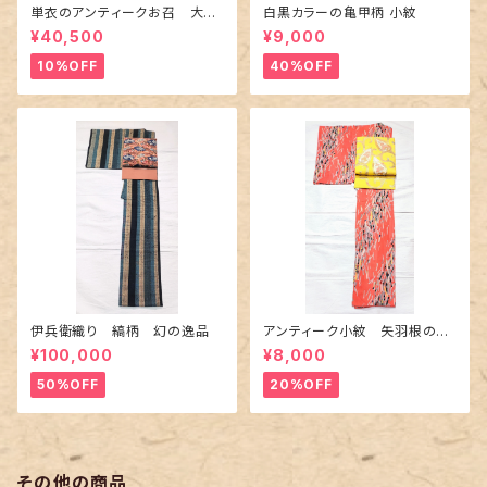
単衣のアンティークお召 大輪
白黒カラーの亀甲柄 小紋
の薔薇柄柄
¥40,500
¥9,000
10%OFF
40%OFF
伊兵衛織り 縞柄 幻の逸品
アンティーク小紋 矢羽根の地
紋に短冊柄 裄６６cm
¥100,000
¥8,000
50%OFF
20%OFF
その他の商品