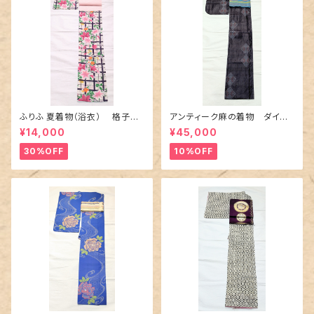
ふりふ 夏着物（浴衣） 格子に
アンティーク麻の着物 ダイヤ
百合や秋草花
に市松柄の上布
¥14,000
¥45,000
30%OFF
10%OFF