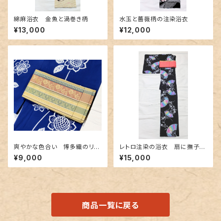
綿麻浴衣 金魚と渦巻き柄
水玉と薔薇柄の注染浴衣
¥13,000
¥12,000
爽やかな色合い 博多織のリバ
レトロ注染の浴衣 扇に撫子〜
ーシブル半幅帯
カラフルなぼかし～
¥9,000
¥15,000
商品一覧に戻る