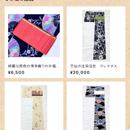
綺麗な発色の博多織りの半幅
竺仙の注染浴衣 クレマチス
帯 ピンク色
（鉄線に竹垣）柄
¥6,500
¥30,000