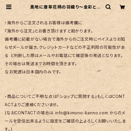
黒地に唐草花柄の羽織り〜金彩と金
駒刺繍〜 | リサイクル着物 菅野
・海外からご注文されるお客様は備考欄に
『海外から注文』とお書き頂けますと助かります。
備考欄に記載がない場合で海外からのご注文時にベイスよりお知
らせメールが届き、クレジットカードなどの不正利用の可能性があ
る と判断した際はメールやお電話にて確認後の発送となります。
その場合は発送までお時間を頂きます。
なお発送は日本国内のみです。
・商品についてご不明な点は『ショップに質問する』もしくはCONT
ACTよりご連絡くださいませ。
(なおCONTACTの場合は
info@kimono-kanno.com
からのメ
ールを受信出来るように設定をご確認の上よろしくお願いいたしま
す。)