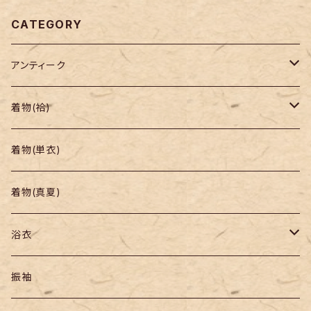
CATEGORY
アンティーク
着物
着物(袷)
帯
小紋
着物(単衣)
羽織り・道行
色無地・江戸小紋
着物(真夏)
紬
浴衣
訪問着・付下
セオα・ポリ
振袖