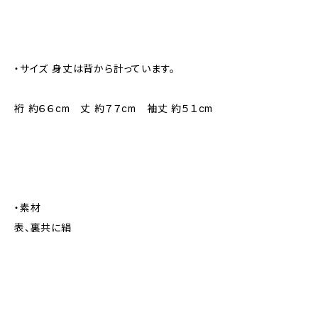
・サイズ 身丈は背から計っています。
裄 約６６cm 丈 約７７cm 袖丈 約５１cm
・素材
表、裏共に絹