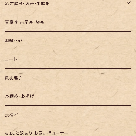
お召し
木綿・綿麻
名古屋帯・袋帯・半幅帯
絞りの浴衣
名古屋帯
真夏 名古屋帯・袋帯
袋帯
羽織・道行
半幅帯
コート
夏羽織り
帯締め・帯揚げ
長襦袢
ちょっと訳あり お買い得コーナー