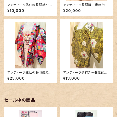
アンティーク銘仙の長羽織〜絵
アンティーク長羽織 青緑色に
本のような柄〜
蔦唐草花柄〜銘仙〜
¥10,000
¥20,000
アンティーク銘仙の長羽織り～
アンティーク道行き〜個性的な
カラフルな花柄に花緑青色の差
黄色✕黒色〜
¥25,000
¥13,000
し色～
セール中の商品