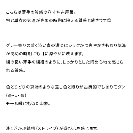
こちらは薄手の質感の八寸名古屋帯。
袷と単衣の気温が高めの時期に映える質感と薄さです◎
グレー寄りの薄く渋い青の濃淡はシックかつ爽やかさもあり気温
が高めの時期にも目に涼やかに映えます。
組の良い薄手の組紐のように、しっかりとした締め心地を感じら
れる質感。
色とりどりの京飴のような差し色と織りが古典的でもありモダン
(⁠◍⁠•⁠ᴗ⁠•⁠◍⁠)
モール織にも似た印象。
淡く浮かぶ縞柄（ストライプ）が遊び心を感じます。