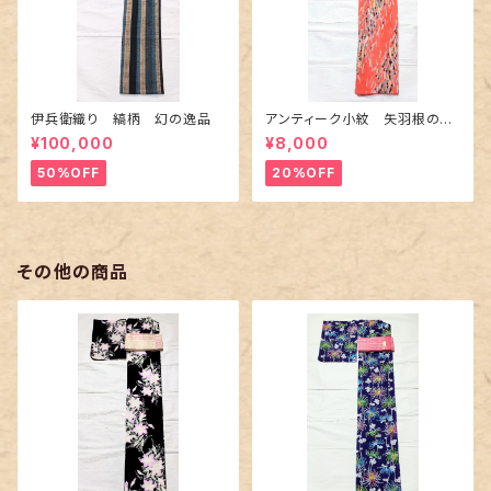
伊兵衛織り 縞柄 幻の逸品
アンティーク小紋 矢羽根の地
紋に短冊柄 裄６６cm
¥100,000
¥8,000
50%OFF
20%OFF
その他の商品