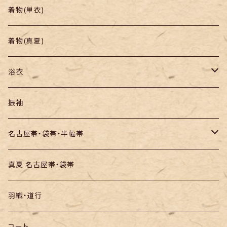
帯
小紋
着物(単衣)
羽織り・道行
色無地・江戸小紋
着物(真夏)
紬
浴衣
訪問着・付下
セオα・ポリ
振袖
お召し
木綿・綿麻
名古屋帯・袋帯・半幅帯
絞りの浴衣
名古屋帯
真夏 名古屋帯・袋帯
袋帯
羽織・道行
半幅帯
コート