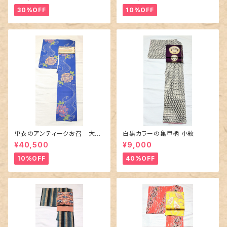
30%OFF
10%OFF
単衣のアンティークお召 大輪
白黒カラーの亀甲柄 小紋
の薔薇柄柄
¥40,500
¥9,000
10%OFF
40%OFF