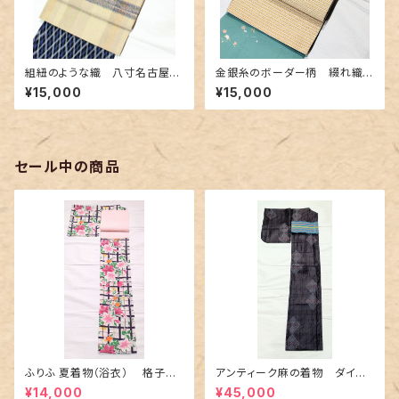
組紐のような織 八寸名古屋帯
金銀糸のボーダー柄 綴れ織り
(カラフルなボーダー柄)
の名古屋帯
¥15,000
¥15,000
セール中の商品
ふりふ 夏着物（浴衣） 格子に
アンティーク麻の着物 ダイヤ
百合や秋草花
に市松柄の上布
¥14,000
¥45,000