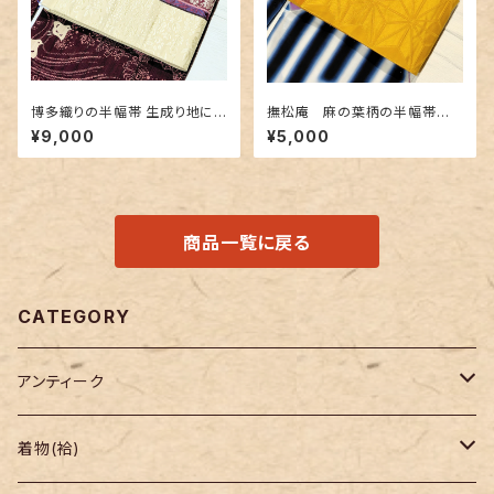
博多織りの半幅帯 生成り地に
撫松庵 麻の葉柄の半幅帯
豪華な地紋＆赤紫色
黄色✕金茶色
¥9,000
¥5,000
商品一覧に戻る
CATEGORY
アンティーク
着物
着物(袷)