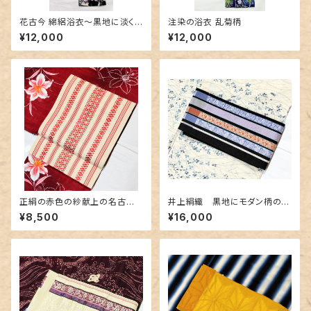
花古今 綿絽浴衣～黒地に淡く
注染の浴衣 乱菊柄
美しく咲く百合～
¥12,000
¥12,000
正絹の赤色の紗献上の名古屋
井上絹織 黒地にモダン柄の博
帯
多織半幅 リバーシブル
¥8,500
¥16,000