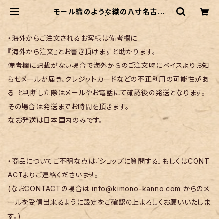
モール織のような織の八寸名古屋
帯 青色の濃淡 | リサイクル着物 菅
野
・海外からご注文されるお客様は備考欄に
『海外から注文』とお書き頂けますと助かります。
備考欄に記載がない場合で海外からのご注文時にベイスよりお知
らせメールが届き、クレジットカードなどの不正利用の可能性があ
る と判断した際はメールやお電話にて確認後の発送となります。
その場合は発送までお時間を頂きます。
なお発送は日本国内のみです。
・商品についてご不明な点は『ショップに質問する』もしくはCONT
ACTよりご連絡くださいませ。
(なおCONTACTの場合は
info@kimono-kanno.com
からのメ
ールを受信出来るように設定をご確認の上よろしくお願いいたしま
す。)