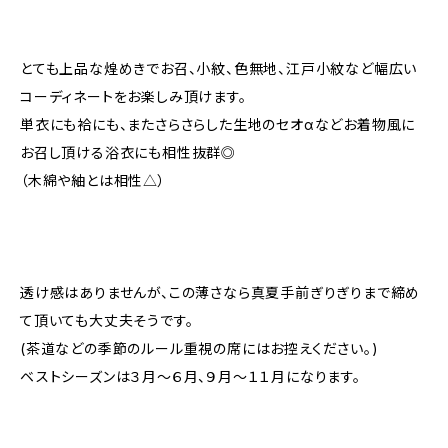
とても上品な煌めきでお召、小紋、色無地、江戸小紋など幅広い
コーディネートをお楽しみ頂けます。
単衣にも袷にも、またさらさらした生地のセオαなどお着物風に
お召し頂ける浴衣にも相性抜群◎
（木綿や紬とは相性△）
透け感はありませんが、この薄さなら真夏手前ぎりぎりまで締め
て頂いても大丈夫そうです。
(茶道などの季節のルール重視の席にはお控えください。)
ベストシーズンは３月〜６月、９月〜１１月になります。