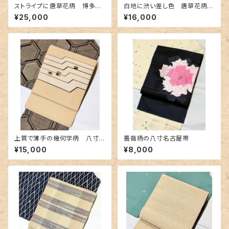
ストライプに唐草花柄 博多織
白地に渋い差し色 唐草花柄の
の名古屋帯
博多織り名古屋帯
¥25,000
¥16,000
上質で薄手の幾何学柄 八寸
薔薇柄の八寸名古屋帯
の名古屋帯
¥15,000
¥8,000