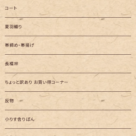
半幅帯
コート
夏羽織り
帯締め・帯揚げ
長襦袢
ちょっと訳あり お買い得コーナー
反物
小りす舎りぼん