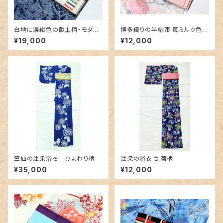
白地に濃紺色の献上柄・モダン
博多織りの半幅帯 苺ミルク色に
なボーダー 博多織りリバーシ
乱菊地紋
¥19,000
¥12,000
ブル半幅帯
竺仙の注染浴衣 ひまわり柄
注染の浴衣 乱菊柄
¥35,000
¥12,000