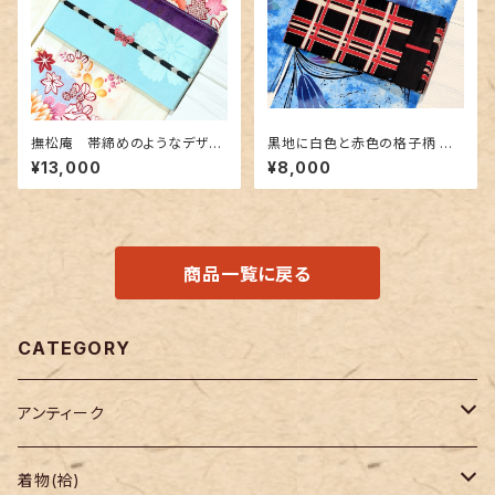
撫松庵 帯締めのようなデザイ
黒地に白色と赤色の格子柄 博
ン半幅帯 水色&紫色
多織りの半幅帯
¥13,000
¥8,000
商品一覧に戻る
CATEGORY
アンティーク
着物
着物(袷)