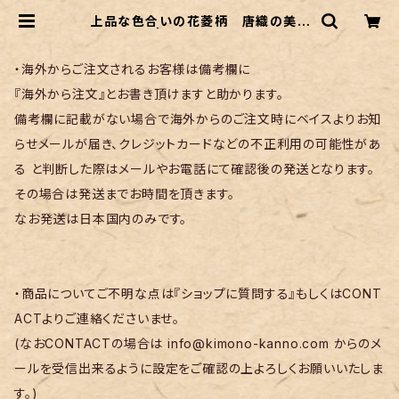
上品な色合いの花菱柄 唐織の美し
い袋帯 | リサイクル着物 菅野
・海外からご注文されるお客様は備考欄に
『海外から注文』とお書き頂けますと助かります。
備考欄に記載がない場合で海外からのご注文時にベイスよりお知
らせメールが届き、クレジットカードなどの不正利用の可能性があ
る と判断した際はメールやお電話にて確認後の発送となります。
その場合は発送までお時間を頂きます。
なお発送は日本国内のみです。
・商品についてご不明な点は『ショップに質問する』もしくはCONT
ACTよりご連絡くださいませ。
(なおCONTACTの場合は
info@kimono-kanno.com
からのメ
ールを受信出来るように設定をご確認の上よろしくお願いいたしま
す。)