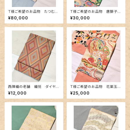
T様ご希望のお品物 たつむら
T様ご希望のお品物 唐獅子柄
製 洋花蜀紅文の袋帯
のアンティークの袋帯〜緑青色
¥80,000
¥30,000
に金糸 紺とシアン色の獅子〜
西陣織の老舗 織悦 ダイヤ柄
T様ご希望のお品物 花薬玉と
のしゃれ袋帯
鳳凰柄のアンティーク丸帯
¥12,000
¥25,000