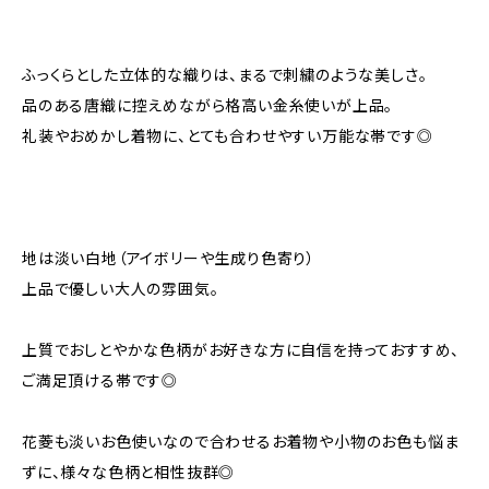
ふっくらとした立体的な織りは、まるで刺繍のような美しさ。
品のある唐織に控えめながら格高い金糸使いが上品。
礼装やおめかし着物に、とても合わせやすい万能な帯です◎
地は淡い白地（アイボリーや生成り色寄り）
上品で優しい大人の雰囲気。
上質でおしとやかな色柄がお好きな方に自信を持っておすすめ、
ご満足頂ける帯です◎
花菱も淡いお色使いなので合わせるお着物や小物のお色も悩ま
ずに、様々な色柄と相性抜群◎