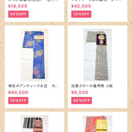
百合や秋草花
に市松柄の上布
¥14,000
¥45,000
30%OFF
10%OFF
単衣のアンティークお召 大輪
白黒カラーの亀甲柄 小紋
の薔薇柄柄
¥40,500
¥9,000
10%OFF
40%OFF