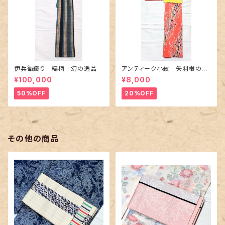
伊兵衛織り 縞柄 幻の逸品
アンティーク小紋 矢羽根の地
紋に短冊柄 裄６６cm
¥100,000
¥8,000
50%OFF
20%OFF
その他の商品