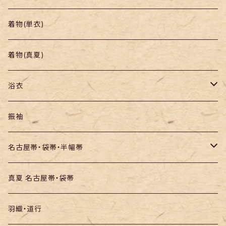
帯
小紋
着物(単衣)
羽織り・道行
色無地・江戸小紋
着物(真夏)
紬
浴衣
訪問着・付下
セオα・ポリ
振袖
お召し
木綿・綿麻
名古屋帯・袋帯・半幅帯
絞りの浴衣
名古屋帯
真夏 名古屋帯・袋帯
袋帯
羽織・道行