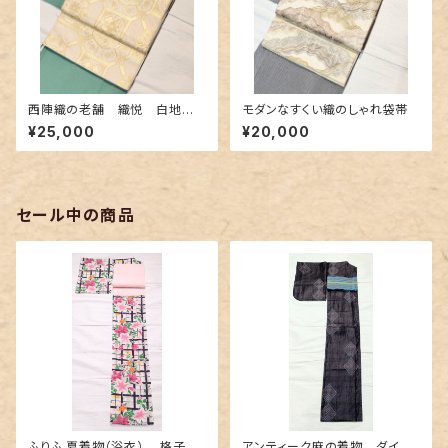
西陣織の老舗 織悦 白地に
モダンなすくい織のしゃれ袋帯
金糸の礼装袋帯
¥25,000
¥20,000
セール中の商品
ふりふ 夏着物（浴衣） 格子に
アンティーク麻の着物 ダイヤ