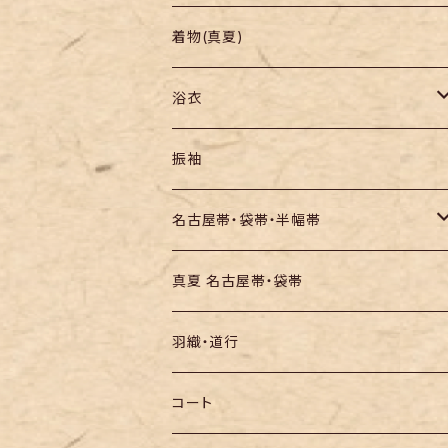
羽織り・道行
色無地・江戸小紋
着物(真夏)
紬
浴衣
訪問着・付下
セオα・ポリ
振袖
お召し
木綿・綿麻
名古屋帯・袋帯・半幅帯
絞りの浴衣
名古屋帯
真夏 名古屋帯・袋帯
袋帯
羽織・道行
半幅帯
コート