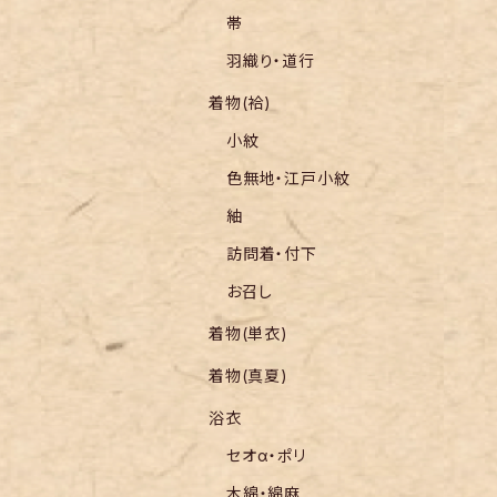
帯
羽織り・道行
着物(袷)
小紋
色無地・江戸小紋
紬
訪問着・付下
お召し
着物(単衣)
着物(真夏)
浴衣
セオα・ポリ
木綿・綿麻