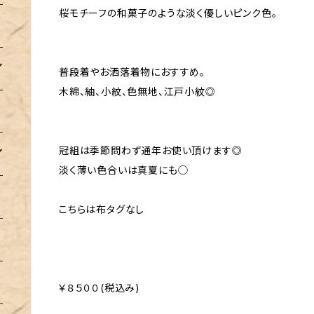
桜モチーフの和菓子のような淡く優しいピンク色。
普段着やお洒落着物におすすめ。
木綿、紬、小紋、色無地、江戸小紋◎
冠組は季節問わず通年お使い頂けます◎
淡く薄い色合いは真夏にも◯
こちらは布タグなし
￥８５００(税込み)