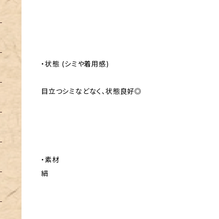
・状態 (シミや着用感)
目立つシミなどなく、状態良好◎
・素材
絹