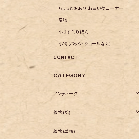
ちょっと訳あり お買い得コーナー
反物
小りす舎りぼん
小物（バック・ショールなど）
CONTACT
CATEGORY
アンティーク
着物
着物(袷)
帯
小紋
着物(単衣)