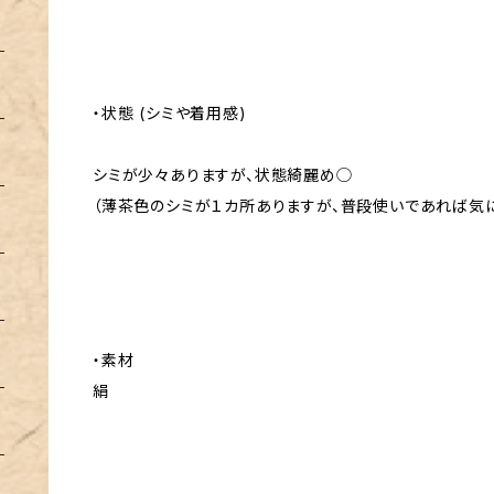
・状態 (シミや着用感)
シミが少々ありますが、状態綺麗め◯
（薄茶色のシミが１カ所ありますが、普段使いであれば気に
・素材
絹