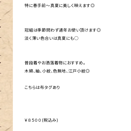
特に春手前〜真夏に美しく映えます◎
冠組は季節問わず通年お使い頂けます◎
淡く薄い色合いは真夏にも◯
普段着やお洒落着物におすすめ。
木綿、紬、小紋、色無地、江戸小紋◎
こちらは布タグあり
￥８５００(税込み)