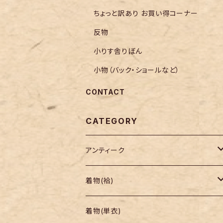
ちょっと訳あり お買い得コーナー
反物
小りす舎りぼん
小物（バック・ショールなど）
CONTACT
CATEGORY
アンティーク
着物
着物(袷)
帯
小紋
着物(単衣)