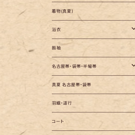
羽織り・道行
色無地・江戸小紋
着物(真夏)
紬
浴衣
訪問着・付下
セオα・ポリ
振袖
お召し
木綿・綿麻
名古屋帯・袋帯・半幅帯
絞りの浴衣
名古屋帯
真夏 名古屋帯・袋帯
袋帯
羽織・道行
半幅帯
コート