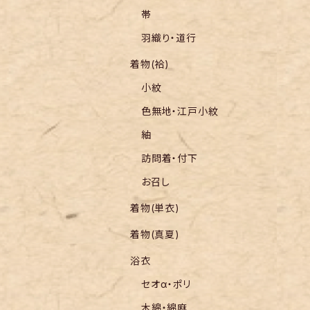
帯
羽織り・道行
着物(袷)
小紋
色無地・江戸小紋
紬
訪問着・付下
お召し
着物(単衣)
着物(真夏)
浴衣
セオα・ポリ
木綿・綿麻