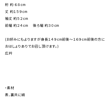
裄 約 ６８cm
丈 約１５９cm
袖丈 約５２cm
前幅 約２４cm 後ろ幅 約３０cm
(お好みにもよりますが身長１４９cm前後～１６９cm前後の方に
おはしょりありでお召し頂けます。)
広衿
・素材
表、裏共に絹