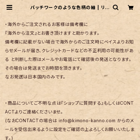
パッチワークのような色柄の紬 | リサ
イクル着物 菅野
・海外からご注文されるお客様は備考欄に
『海外から注文』とお書き頂けますと助かります。
備考欄に記載がない場合で海外からのご注文時にベイスよりお知
らせメールが届き、クレジットカードなどの不正利用の可能性があ
る と判断した際はメールやお電話にて確認後の発送となります。
その場合は発送までお時間を頂きます。
なお発送は日本国内のみです。
・商品についてご不明な点は『ショップに質問する』もしくはCONT
ACTよりご連絡くださいませ。
(なおCONTACTの場合は
info@kimono-kanno.com
からのメ
ールを受信出来るように設定をご確認の上よろしくお願いいたしま
す。)