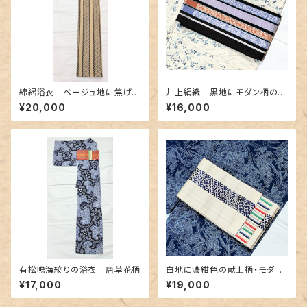
綿絽浴衣 ベージュ地に焦げ茶
井上絹織 黒地にモダン柄の博
色 鱗と松菱柄
多織半幅 リバーシブル
¥20,000
¥16,000
有松鳴海絞りの浴衣 唐草花柄
白地に濃紺色の献上柄・モダン
なボーダー 博多織りリバーシ
¥17,000
¥19,000
ブル半幅帯