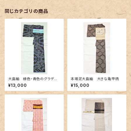
同じカテゴリの商品
大島紬 緑色・青色のグラデー
本場泥大島紬 大きな亀甲柄
ション
¥13,000
¥15,000