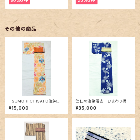
50%OFF
20%OFF
その他の商品
TSUMORI CHISATO注染浴
竺仙の注染浴衣 ひまわり柄
衣 未使用品〜花火のようなお
¥15,000
¥35,000
花柄〜