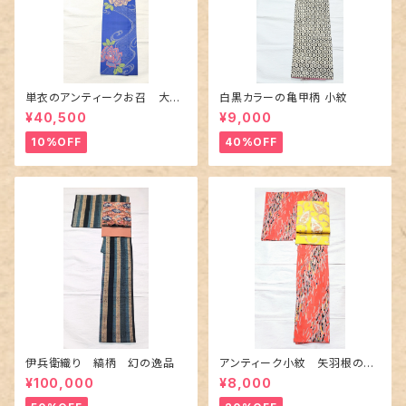
単衣のアンティークお召 大輪
白黒カラーの亀甲柄 小紋
の薔薇柄柄
¥40,500
¥9,000
10%OFF
40%OFF
伊兵衛織り 縞柄 幻の逸品
アンティーク小紋 矢羽根の地
紋に短冊柄 裄６６cm
¥100,000
¥8,000