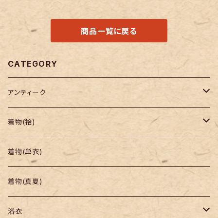
商品一覧に戻る
CATEGORY
アンティーク
着物
着物(袷)
帯
小紋
着物(単衣)
羽織り・道行
色無地・江戸小紋
着物(真夏)
紬
浴衣