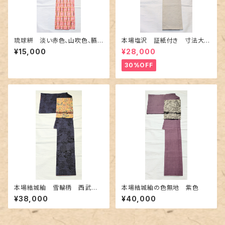
琉球絣 淡い赤色、山吹色、臙
本場塩沢 証紙付き 寸法大き
脂色
め〜伝統的工芸士 桑原正信
¥15,000
¥28,000
作〜
30%OFF
本場結城紬 雪輪柄 西武百
本場結城紬の色無地 紫色
貨店誂え
¥38,000
¥40,000