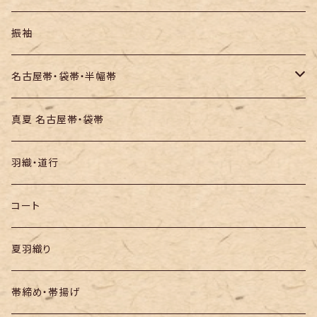
訪問着・付下
セオα・ポリ
振袖
お召し
木綿・綿麻
名古屋帯・袋帯・半幅帯
絞りの浴衣
名古屋帯
真夏 名古屋帯・袋帯
袋帯
羽織・道行
半幅帯
コート
夏羽織り
帯締め・帯揚げ