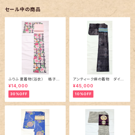
セール中の商品
ふりふ 夏着物（浴衣） 格子に
アンティーク麻の着物 ダイヤ
百合や秋草花
に市松柄の上布
¥14,000
¥45,000
30%OFF
10%OFF