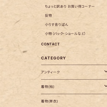
ちょっと訳あり お買い得コーナー
反物
小りす舎りぼん
小物（バック・ショールなど）
CONTACT
CATEGORY
アンティーク
着物
着物(袷)
帯
小紋
着物(単衣)