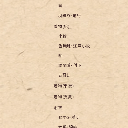
帯
羽織り・道行
着物(袷)
小紋
色無地・江戸小紋
紬
訪問着・付下
お召し
着物(単衣)
着物(真夏)
浴衣
セオα・ポリ
木綿・綿麻