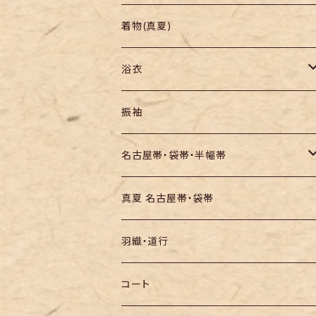
羽織り・道行
色無地・江戸小紋
着物(真夏)
紬
浴衣
訪問着・付下
セオα・ポリ
振袖
お召し
木綿・綿麻
名古屋帯・袋帯・半幅帯
絞りの浴衣
名古屋帯
真夏 名古屋帯・袋帯
袋帯
羽織・道行
半幅帯
コート