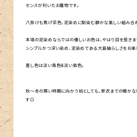
センスが利いたお着物です。
八掛けも焦げ茶色、泥染めに馴染む静かな美しい組み合
本場の泥染めならではの優しいお色は、やはり目を惹きま
シンプルかつ深い染め、泥染めである大島紬らしさをお楽
差し色は淡い青色&淡い紫色。
秋〜冬の寒い時期に向かう袷としても、単衣までの暖かな
す◎