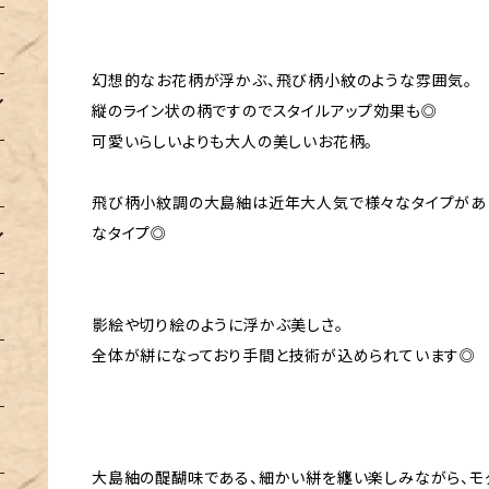
幻想的なお花柄が浮かぶ、飛び柄小紋のような雰囲気。
縦のライン状の柄ですのでスタイルアップ効果も◎
可愛いらしいよりも大人の美しいお花柄。
飛び柄小紋調の大島紬は近年大人気で様々なタイプがあ
なタイプ◎
影絵や切り絵のように浮かぶ美しさ。
全体が絣になっており手間と技術が込められています◎
大島紬の醍醐味である、細かい絣を纏い楽しみながら、モ